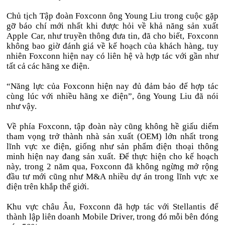
Chủ tịch Tập đoàn Foxconn ông Young Liu trong cuộc gặp
gỡ báo chí mới nhất khi được hỏi về khả năng sản xuất
Apple Car, như truyền thông đưa tin, đã cho biết, Foxconn
không bao giờ đánh giá về kế hoạch của khách hàng, tuy
nhiên Foxconn hiện nay có liên hệ và hợp tác với gần như
tất cả các hãng xe điện.
“Năng lực của Foxconn hiện nay đủ đảm bảo để hợp tác
cùng lúc với nhiều hãng xe điện”, ông Young Liu đã nói
như vậy.
Về phía Foxconn, tập đoàn này cũng không hề giấu diếm
tham vọng trở thành nhà sản xuất (OEM) lớn nhất trong
lĩnh vực xe điện, giống như sản phẩm điện thoại thông
minh hiện nay đang sản xuất. Để thực hiện cho kế hoạch
này, trong 2 năm qua, Foxconn đã không ngừng mở rộng
đầu tư mới cũng như M&A nhiều dự án trong lĩnh vực xe
điện trên khắp thế giới.
Khu vực châu Âu, Foxconn đã hợp tác với Stellantis để
thành lập liên doanh Mobile Driver, trong đó mỗi bên đóng