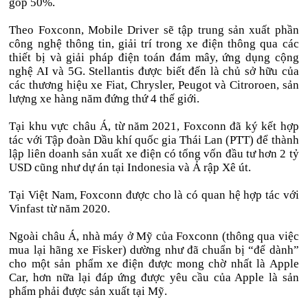
góp 50%.
Theo Foxconn, Mobile Driver sẽ tập trung sản xuất phần
công nghệ thông tin, giải trí trong xe điện thông qua các
thiết bị và giải pháp điện toán đám mây, ứng dụng cộng
nghệ AI và 5G. Stellantis được biết đến là chủ sở hữu của
các thương hiệu xe Fiat, Chrysler, Peugot và Citroroen, sản
lượng xe hàng năm đứng thứ 4 thế giới.
Tại khu vực châu Á, từ năm 2021, Foxconn đã ký kết hợp
tác với Tập đoàn Dầu khí quốc gia Thái Lan (PTT) để thành
lập liên doanh sản xuất xe điện có tổng vốn đầu tư hơn 2 tỷ
USD cũng như dự án tại Indonesia và Ả rập Xê út.
Tại Việt Nam, Foxconn được cho là có quan hệ hợp tác với
Vinfast từ năm 2020.
Ngoài châu Á, nhà máy ở Mỹ của Foxconn (thông qua việc
mua lại hãng xe Fisker) dường như đã chuẩn bị “để dành”
cho một sản phẩm xe điện được mong chờ nhất là Apple
Car, hơn nữa lại đáp ứng được yêu cầu của Apple là sản
phẩm phải được sản xuất tại Mỹ.