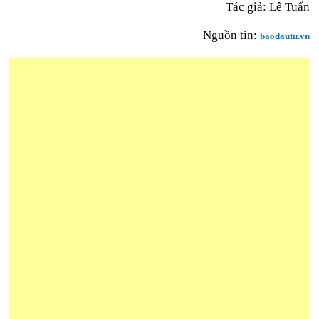
Tác giả: Lê Tuấn
Nguồn tin:
baodautu.vn