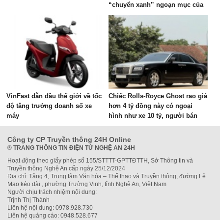
“chuyển xanh” ngoạn mục của
doanh nhân ngành du lịch
VinFast dẫn đầu thế giới về tốc
Chiếc Rolls-Royce Ghost rao giá
độ tăng trưởng doanh số xe
hơn 4 tỷ đồng này có ngoại
máy
hình như xe 10 tỷ, người bán
chia sẻ: ‘Vừa bảo dưỡng lớn
800 triệu đồng’
Công ty CP Truyền thông 24H Online
®
TRANG THÔNG TIN ĐIỆN TỬ NGHỆ AN 24H
Hoạt động theo giấy phép số 155/STTTT-GPTTĐTTH, Sở Thông tin và
Truyền thông Nghệ An cấp ngày 25/12/2024
Địa chỉ: Tầng 4, Trung tâm Văn hóa – Thể thao và Truyền thông, đường Lê
Mao kéo dài , phường Trường Vinh, tỉnh Nghệ An, Việt Nam
Người chịu trách nhiệm nội dung:
Trịnh Thị Thành
Liên hệ nội dung: 0978.928.730
Liên hệ quảng cáo: 0948.528.677