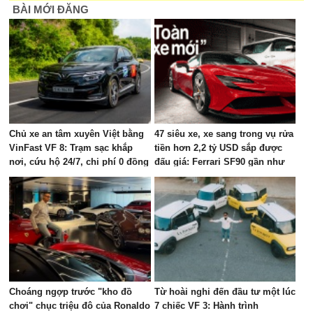
BÀI MỚI ĐĂNG
Chủ xe an tâm xuyên Việt bằng
47 siêu xe, xe sang trong vụ rửa
VinFast VF 8: Trạm sạc khắp
tiền hơn 2,2 tỷ USD sắp được
nơi, cứu hộ 24/7, chi phí 0 đồng
đấu giá: Ferrari SF90 gần như
mới, Rolls-Royce xếp hàng dài
Choáng ngợp trước "kho đồ
Từ hoài nghi đến đầu tư một lúc
chơi" chục triệu đô của Ronaldo
7 chiếc VF 3: Hành trình