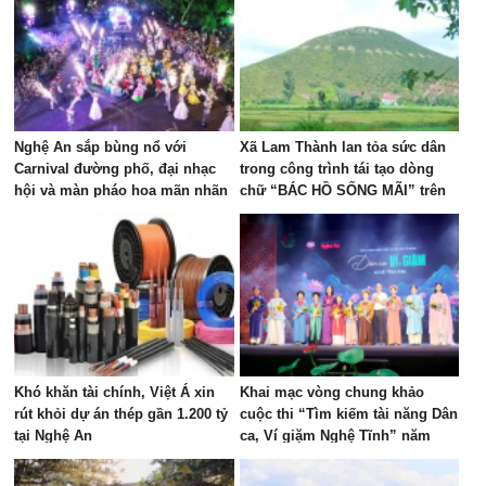
Nghệ An sắp bùng nổ với
Xã Lam Thành lan tỏa sức dân
Carnival đường phố, đại nhạc
trong công trình tái tạo dòng
hội và màn pháo hoa mãn nhãn
chữ “BÁC HỒ SỐNG MÃI” trên
Núi Nhón
Khó khăn tài chính, Việt Á xin
Khai mạc vòng chung khảo
rút khỏi dự án thép gần 1.200 tỷ
cuộc thi “Tìm kiếm tài năng Dân
tại Nghệ An
ca, Ví giặm Nghệ Tĩnh” năm
2026