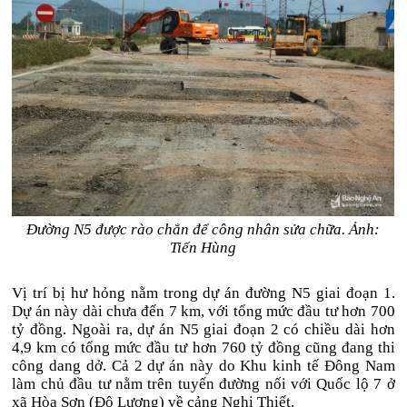
Đường N5 được rào chắn để công nhân sửa chữa. Ảnh:
Tiến Hùng
Vị trí bị hư hỏng nằm trong dự án đường N5 giai đoạn 1.
Dự án này dài chưa đến 7 km, với tổng mức đầu tư hơn 700
tỷ đồng. Ngoài ra, dự án N5 giai đoạn 2 có chiều dài hơn
4,9 km có tổng mức đầu tư hơn 760 tỷ đồng cũng đang thi
công dang dở. Cả 2 dự án này do Khu kinh tế Đông Nam
làm chủ đầu tư nằm trên tuyến đường nối với Quốc lộ 7 ở
xã Hòa Sơn (Đô Lương) về cảng Nghi Thiết.