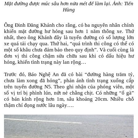
Mặt đường được múc sâu hơn nửa mét để làm lại. Ảnh: Tiến
Hùng
Ông Đinh Đăng Khánh cho rằng, có ba nguyên nhân chính
khiến mặt đường hư hỏng sau hơn 1 năm thông xe. Thứ
nhất, theo ông Khánh đây là tuyến đường có số lượng lớn
xe quá tải chạy qua. Thứ hai, “quá trình thi công có thể có
một số khâu chưa đảm bảo theo quy định”. Và cuối cùng là
đơn vị thi công chậm sửa chữa sau khi có dấu hiệu hư
hỏng, khiến tình trạng này lan rộng…
Trước đó, Báo Nghệ An đã có bài “đường hàng trăm tỷ,
chưa làm xong đã hỏng”, phản ánh tình trạng xuống cấp
trên tuyến đường N5. Theo ghi nhận của phóng viên, một
số vị trí bị phình lún, nứt nẻ chằng chịt. Có những “ổ gà”
có bán kính rộng hơn 1m, sâu khoảng 20cm. Nhiều chỗ
thậm chí đọng nước lâu ngày….