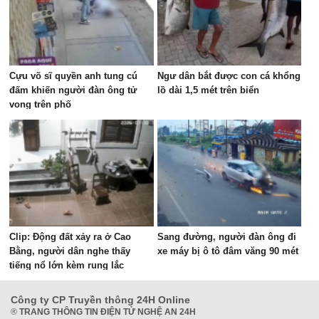
Cựu võ sĩ quyền anh tung cú
Ngư dân bắt được con cá khổng
đấm khiến người đàn ông tử
lồ dài 1,5 mét trên biển
vong trên phố
Clip: Động đất xảy ra ở Cao
Sang đường, người đàn ông đi
Bằng, người dân nghe thấy
xe máy bị ô tô đâm văng 90 mét
tiếng nổ lớn kèm rung lắc
Công ty CP Truyền thông 24H Online
®
TRANG THÔNG TIN ĐIỆN TỬ NGHỆ AN 24H