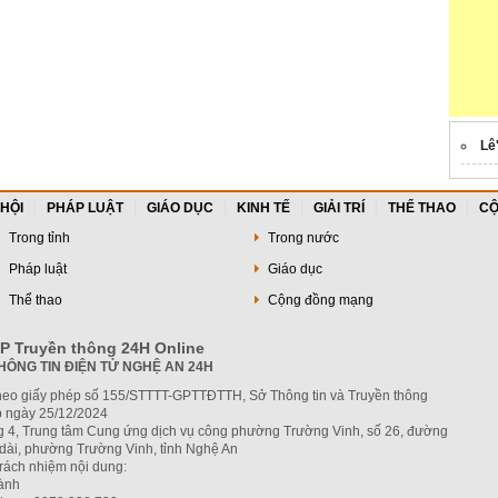
Lê
 HỘI
PHÁP LUẬT
GIÁO DỤC
KINH TẾ
GIẢI TRÍ
THỂ THAO
CỘ
Trong tỉnh
Trong nước
Pháp luật
Giáo dục
Thể thao
Cộng đồng mạng
P Truyền thông 24H Online
HÔNG TIN ĐIỆN TỬ NGHỆ AN 24H
heo giấy phép số 155/STTTT-GPTTĐTTH, Sở Thông tin và Truyền thông
 ngày 25/12/2024
ng 4, Trung tâm Cung ứng dịch vụ công phường Trường Vinh, số 26, đường
dài, phường Trường Vinh, tỉnh Nghệ An
trách nhiệm nội dung:
hành