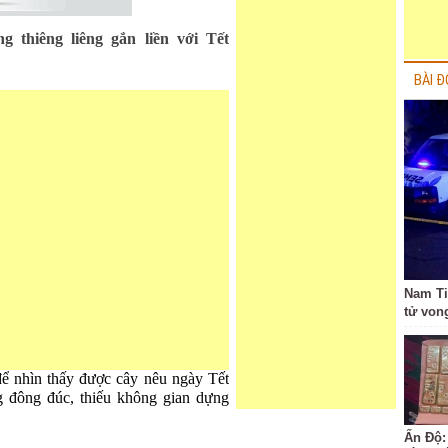
g thiêng liêng gắn liền với Tết
BÀI Đ
Nam Ti
tử von
ể nhìn thấy được cây nêu ngày Tết
 đông đúc, thiếu không gian dựng
Ấn Độ: