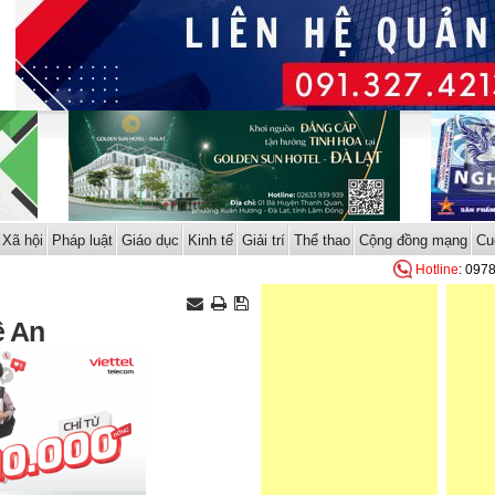
Xã hội
Pháp luật
Giáo dục
Kinh tế
Giải trí
Thể thao
Cộng đồng mạng
Cu
Hotline
: 097
ệ An