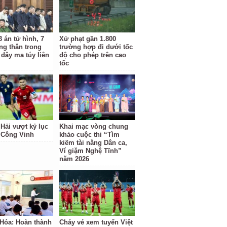
 án tử hình, 7
Xử phạt gần 1.800
ng thân trong
trường hợp đi dưới tốc
dây ma túy liên
độ cho phép trên cao
tốc
Hải vượt kỷ lục
Khai mạc vòng chung
 Công Vinh
khảo cuộc thi “Tìm
kiếm tài năng Dân ca,
Ví giặm Nghệ Tĩnh”
năm 2026
Hóa: Hoàn thành
Cháy vé xem tuyển Việt