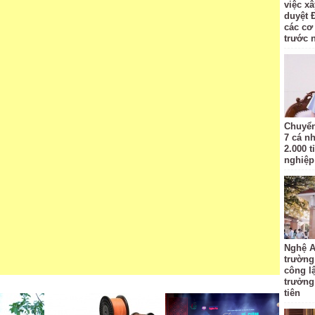
việc x
duyệt 
các cơ
trước 
Chuyển
7 cá n
2.000 t
nghiệp 
Nghệ A
trường
công l
trưởng
tiên