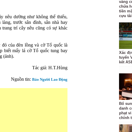
vàng c
chứa h
tiền m
cựu tài
ây nêu dường như không thể thiếu,
làng, trước sân đình, sân nhà hay
h trang trí cây nêu cũng có sự khác
 đỏ của đèn lồng và cờ Tổ quốc là
p biết mấy lá cờ Tổ quốc tung bay
Xác đị
g (ảnh).
tuyển 
kết AS
Tác giả: H.T.Hùng
Nguồn tin:
Báo Người Lao Động
Bổ sun
danh c
phạt v
chính 