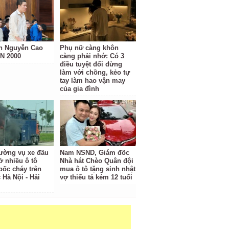
h Nguyễn Cao
Phụ nữ càng khôn
N 2000
càng phải nhớ: Có 3
điều tuyệt đối đừng
làm với chồng, kẻo tự
tay làm hao vận may
của gia đình
rường vụ xe đầu
Nam NSND, Giám đốc
ở nhiều ô tô
Nhà hát Chèo Quân đội
bốc cháy trên
mua ô tô tặng sinh nhật
 Hà Nội - Hải
vợ thiếu tá kém 12 tuổi