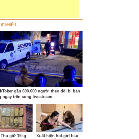
ỌC NHIỀU
kToker gần 600.000 người theo dõi bị bắn
g ngay trên sóng livestream
 Thu giữ 15kg
Xuất hiện hot girl bi-a