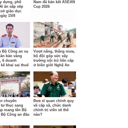
ây dựng, phê
Nam đá bán kết ASEAN
Đề án sắp xếp
Cup 2026
 sở giáo dục
ngày 15/8
 Bộ Công an vụ
Vượt nắng, thắng mưa,
hân bán vàng
bộ đội góp sức xây
ỉ, 6 doanh
trường nội trú liên cấp
kê khai sai thuế
ở biên giới Nghệ An
n chuyển
Đưa sĩ quan chính quy
 tư thục sang
về cấp xã, chức danh
ập mang tên Bộ
chính trị viên sẽ thế
 Bộ Công an đầu
nào?