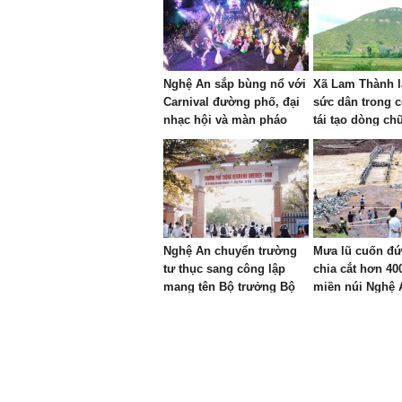
Nghệ An sắp bùng nổ với
Xã Lam Thành l
Carnival đường phố, đại
sức dân trong c
nhạc hội và màn pháo
tái tạo dòng c
hoa mãn nhãn
HỒ SỐNG MÃI” 
Nhón
Nghệ An chuyển trường
Mưa lũ cuốn đứ
tư thục sang công lập
chia cắt hơn 40
mang tên Bộ trưởng Bộ
miền núi Nghệ 
Công an đầu tiên