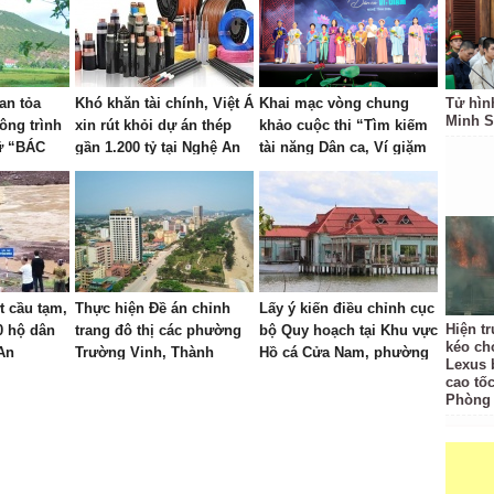
an tỏa
Khó khăn tài chính, Việt Á
Khai mạc vòng chung
Tử hìn
Minh S
ông trình
xin rút khỏi dự án thép
khảo cuộc thi “Tìm kiếm
hữ “BÁC
gần 1.200 tỷ tại Nghệ An
tài năng Dân ca, Ví giặm
trên Núi
Nghệ Tĩnh” năm 2026
t cầu tạm,
Thực hiện Đề án chỉnh
Lấy ý kiến điều chỉnh cục
Hiện t
0 hộ dân
trang đô thị các phường
bộ Quy hoạch tại Khu vực
kéo ch
An
Trường Vinh, Thành
Hồ cá Cửa Nam, phường
Lexus 
Vinh, Vinh Lộc, Vinh
Thành Vinh
cao tốc
Hưng, Vinh Phú và Cửa
Phòng
Lò giai đoạn 2026 – 2030