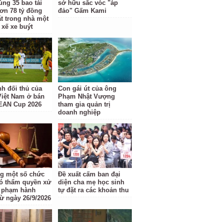
ùng 35 bao tải
sở hữu sắc vóc "áp
ơn 78 tỷ đồng
đảo" Gấm Kami
ặt trong nhà một
 xế xe buýt
nh đối thủ của
Con gái út của ông
Việt Nam ở bán
Phạm Nhật Vượng
EAN Cup 2026
tham gia quản trị
doanh nghiệp
g một số chức
Đề xuất cấm ban đại
ó thẩm quyền xử
diện cha mẹ học sinh
i phạm hành
tự đặt ra các khoản thu
từ ngày 26/9/2026