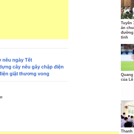
Tuyên 3
án chu
đường 
tỉnh
ây nêu ngày Tết
dựng cây nêu gây chập điện
điện giật thương vong
Quang 
của Lê
An
Thanh 