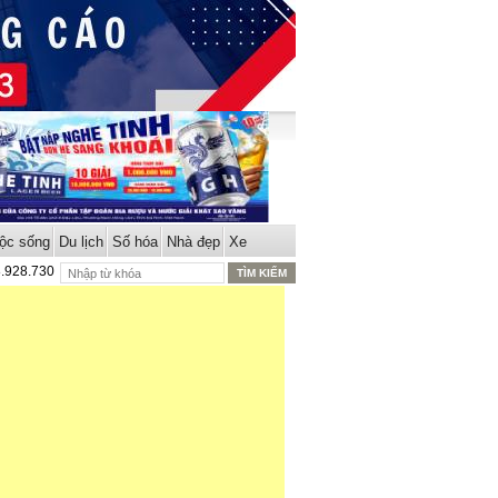
ộc sống
Du lịch
Số hóa
Nhà đẹp
Xe
8.928.730