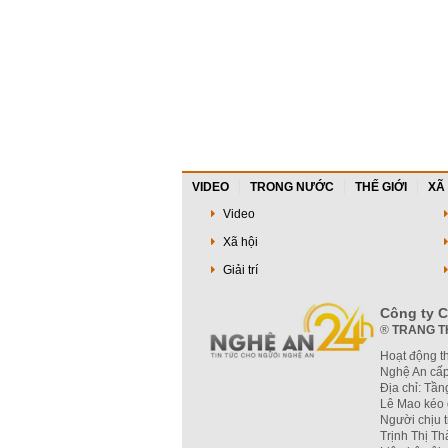
VIDEO
TRONG NƯỚC
THẾ GIỚI
XÃ
Video
Xã hội
Giải trí
Công ty C
®
TRANG T
Hoạt động t
Nghệ An cấp
Địa chỉ: Tầ
Lê Mao kéo 
Người chịu 
Trịnh Thị T