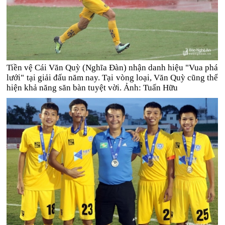
Tiền vệ Cái Văn Quỳ (Nghĩa Đàn) nhận danh hiệu "Vua phá
lưới" tại giải đấu năm nay. Tại vòng loại, Văn Quỳ cũng thể
hiện khả năng săn bàn tuyệt vời. Ảnh: Tuấn Hữu