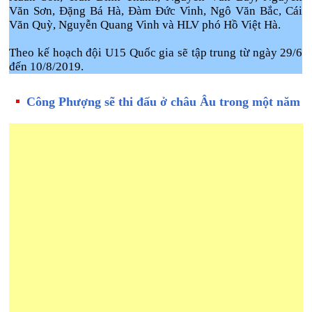
Văn Sơn, Đặng Bá Hà, Đàm Đức Vinh, Ngô Văn Bắc, Cái
Văn Quỳ, Nguyễn Quang Vinh và HLV phó Hồ Việt Hà.
Theo kế hoạch đội U15 Quốc gia sẽ tập trung từ ngày 29/6
đến 10/8/2019.
Công Phượng sẽ thi đấu ở châu Âu trong một năm