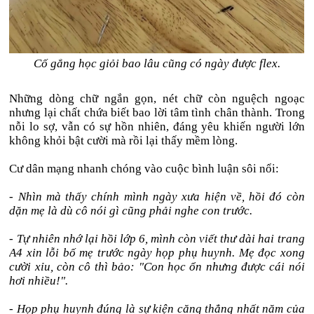
Cố gắng học giỏi bao lâu cũng có ngày được flex.
Những dòng chữ ngắn gọn, nét chữ còn nguệch ngoạc
nhưng lại chất chứa biết bao lời tâm tình chân thành. Trong
nỗi lo sợ, vẫn có sự hồn nhiên, đáng yêu khiến người lớn
không khỏi bật cười mà rồi lại thấy mềm lòng.
Cư dân mạng nhanh chóng vào cuộc bình luận sôi nổi:
- Nhìn mà thấy chính mình ngày xưa hiện về, hồi đó còn
dặn mẹ là dù cô nói gì cũng phải nghe con trước.
- Tự nhiên nhớ lại hồi lớp 6, mình còn viết thư dài hai trang
A4 xin lỗi bố mẹ trước ngày họp phụ huynh. Mẹ đọc xong
cười xỉu, còn cô thì bảo: "Con học ổn nhưng được cái nói
hơi nhiều!".
- Họp phụ huynh đúng là sự kiện căng thẳng nhất năm của