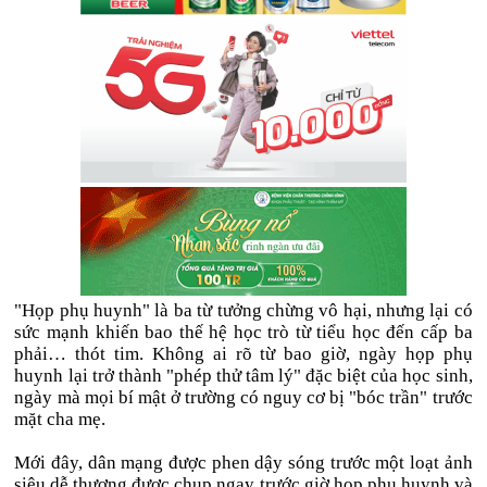
"Họp phụ huynh" là ba từ tưởng chừng vô hại, nhưng lại có
sức mạnh khiến bao thế hệ học trò từ tiểu học đến cấp ba
phải… thót tim. Không ai rõ từ bao giờ, ngày họp phụ
huynh lại trở thành "phép thử tâm lý" đặc biệt của học sinh,
ngày mà mọi bí mật ở trường có nguy cơ bị "bóc trần" trước
mặt cha mẹ.
Mới đây, dân mạng được phen dậy sóng trước một loạt ảnh
siêu dễ thương được chụp ngay trước giờ họp phụ huynh và