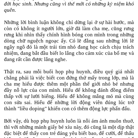
đời học sinh. Nhưng cũng vì thế mới có những kỷ niệm khó
quên.
Những lời bình luận không chỉ dừng lại ở sự hài hước, mà
còn có không ít người lớn, giờ đã làm cha mẹ, cũng rưng
rưng khi nhìn thấy chính hình bóng con mình trong những
dòng chữ nguệch ngoạc ấy. Có lẽ đằng sau những lời lẽ
ngây ngô đó là một trái tim nhỏ đang học cách chịu trách
nhiệm, đang bắt đầu biết lo lắng cho cảm xúc của bố mẹ và
đang rất cần được lắng nghe.
Thật ra, sau mỗi buổi họp phụ huynh, điều quý giá nhất
chẳng phải là việc biết con đứng thứ mấy trong lớp, mà là
cha mẹ hiểu được thêm một phần thế giới nhỏ bé nhưng
đầy nỗ lực của con mình. Hiểu để không đánh đồng điểm
thấp với sự lười biếng. Hiểu để không mắng mỏ mà cùng
con sửa sai. Hiểu để những lời động viên đúng lúc trở
thành "liều doping" khiến con có thêm động lực phấn đấu.
Bởi vậy, dù họp phụ huynh luôn là nỗi ám ảnh muôn thuở,
thì với những mảnh giấy bé xíu này, đó cũng là một dịp thật
đặc biệt để thấy con trẻ đáng yêu biết bao, để cười, để thấu