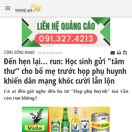
CỘNG ĐỒNG MẠNG
09:58 21-05-2025
Đến hẹn lại... run: Học sinh gửi "tâm
thư" cho bố mẹ trước họp phụ huynh
khiến dân mạng khóc cười lẫn lộn
Có ai đến giờ nghe đến ba từ "Họp phụ huynh" mà vẫn
còn run không?