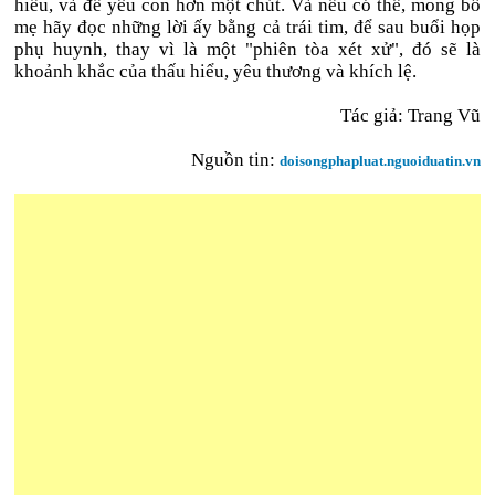
hiểu, và để yêu con hơn một chút. Và nếu có thể, mong bố
mẹ hãy đọc những lời ấy bằng cả trái tim, để sau buổi họp
phụ huynh, thay vì là một "phiên tòa xét xử", đó sẽ là
khoảnh khắc của thấu hiểu, yêu thương và khích lệ.
Tác giả: Trang Vũ
Nguồn tin:
doisongphapluat.nguoiduatin.vn