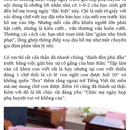
nội dung là những lời nhắn nhủ có 1-0-2 của học sinh gửi
đến bố mẹ trong ngày "đặc biệt" này. Chỉ là một tờ giấy với
vài dòng chữ viết tay đặt trên bàn học của mỗi em trước khi
bố mẹ vào lớp. Nhưng mỗi câu đều khiến người lớn phải
bật cười, nhưng là kiểu cười... vừa thương vừa buồn cười.
Thương cái cách các bạn nhỏ toan tính làm "giảm nhẹ hình
phạt", lồng ghép thông điệp xoa dịu bố mẹ như một chuyên
gia đàm phán tâm lý nhí.
Có em thì rất cẩn thận đã nhanh chóng "đánh đòn phủ đầu"
trước bằng việc giãi bày sự cố gắng của bản thân: "Tập làm
văn cô khen con viết rất là hay nhưng tại con viết thiếu
đúng 1 chữ thôi là có lẽ con nghĩ con được full 10" và
không quên "flex" thêm rằng ngoại trừ Tiếng Việt thì môn
mà mẹ mong chờ con được điểm 10 cũng đã thành sự thật.
Kèm với đó là lời chúc rất đáng yêu: "Chúc mẹ ngày họp
phụ huynh vui vẻ không cáu".