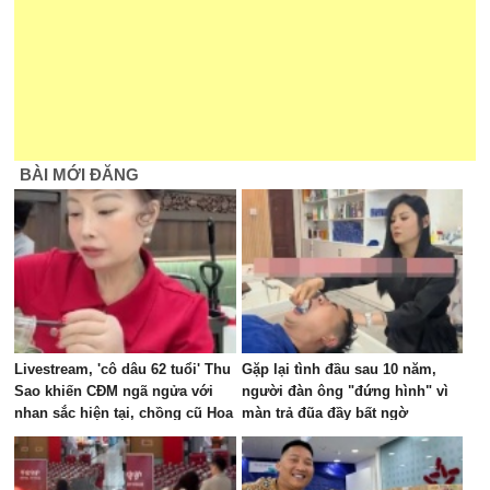
BÀI MỚI ĐĂNG
Livestream, 'cô dâu 62 tuổi' Thu
Gặp lại tình đầu sau 10 năm,
Sao khiến CĐM ngã ngửa với
người đàn ông "đứng hình" vì
nhan sắc hiện tại, chồng cũ Hoa
màn trả đũa đầy bất ngờ
Cương bị réo tên