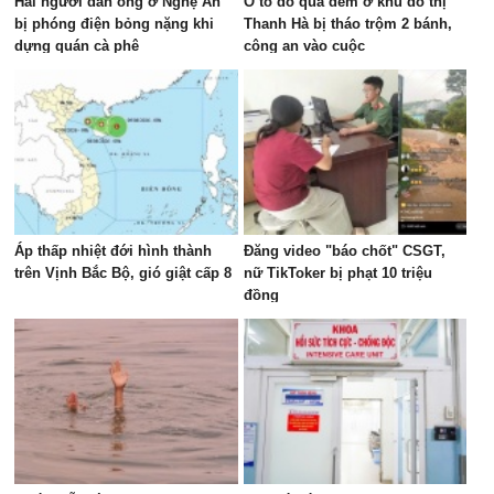
Hai người đàn ông ở Nghệ An
Ô tô đỗ qua đêm ở khu đô thị
bị phóng điện bỏng nặng khi
Thanh Hà bị tháo trộm 2 bánh,
dựng quán cà phê
công an vào cuộc
Áp thấp nhiệt đới hình thành
Đăng video "báo chốt" CSGT,
trên Vịnh Bắc Bộ, gió giật cấp 8
nữ TikToker bị phạt 10 triệu
đồng