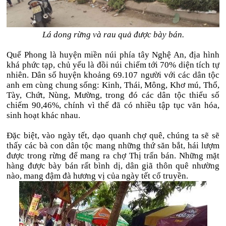
Lá dong rừng và rau quả được bày bán.
Quế Phong là huyện miền núi phía tây Nghệ An, địa hình
khá phức tạp, chủ yếu là đồi núi chiếm tới 70% diện tích tự
nhiên. Dân số huyện khoảng 69.107 người với các dân tộc
anh em cùng chung sống: Kinh, Thái, Mông, Khơ mú, Thổ,
Tày, Chứt, Nùng, Mường, trong đó các dân tộc thiểu số
chiếm 90,46%, chính vì thế đã có nhiều tập tục văn hóa,
sinh hoạt khác nhau.
Đặc biệt, vào ngày tết, dạo quanh chợ quê, chúng ta sẽ sẽ
thấy các bà con dân tộc mang những thứ săn bắt, hái lượm
được trong rừng để mang ra chợ Thị trấn bán. Những mặt
hàng được bày bán rất bình dị, dân giã thôn quê nhường
nào, mang đậm đà hương vị của ngày tết cổ truyền.