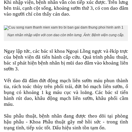
Khi nhập viện, bệnh nhân vẫn còn tiếp xúc được. Trên lưng
bên trái, cạnh cột sống, khoảng sườn thứ 3, có con dao đâm
vào người chỉ còn thấy cán dao.
Nạn nhân nhập viện với con dao còn trên lưng. Ảnh: Bệnh viện cung cấp.
Ngay lập tức, các bác sĩ khoa Ngoại Lồng ngực và êkíp trực
của bệnh viện đã tiến hành cấp cứu. Quá trình phẫu thuật,
bác sĩ phát hiện bệnh nhân bị mũi dao đâm vào khoảng liên
sườn 3.
Vết dao đã đâm đứt động mạch liên sườn máu phun thành
tia, rách toác thùy trên phổi trái, đứt bó mạch liên sườn, ổ
bụng có khoảng 1 kg máu cục và loãng. Các bác sĩ tiến
hành rút dao, khâu động mạch liên sườn, khâu phổi cầm
máu.
Sâu phẫu thuật, bệnh nhân đang được theo dõi tại phòng
hậu phẫu - Khoa Phẫu thuật gây mê hồi sức - trong tình
trạng tỉnh, tiếp xúc tốt. Dấu hiệu sinh tồn tạm ổn.