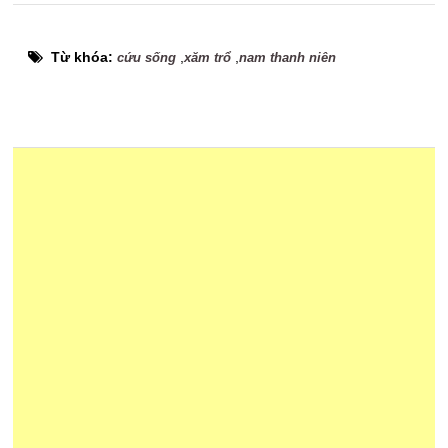
Từ khóa:
,
,
cứu sống
xăm trổ
nam thanh niên