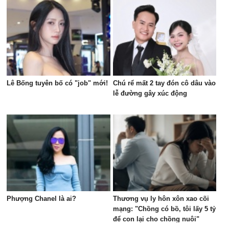
Lê Bống tuyên bố có "job" mới!
Chú rể mất 2 tay đón cô dâu vào
lễ đường gây xúc động
Phượng Chanel là ai?
Thương vụ ly hôn xôn xao cõi
mạng: "Chồng có bồ, tôi lấy 5 tỷ
để con lại cho chồng nuôi"