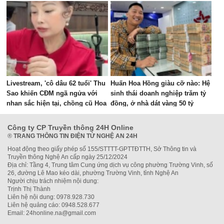
Livestream, 'cô dâu 62 tuổi' Thu
Huấn Hoa Hồng giàu cỡ nào: Hệ
Sao khiến CĐM ngã ngửa với
sinh thái doanh nghiệp trăm tỷ
nhan sắc hiện tại, chồng cũ Hoa
đồng, ở nhà dát vàng 50 tỷ
Cương bị réo tên
Công ty CP Truyền thông 24H Online
®
TRANG THÔNG TIN ĐIỆN TỬ NGHỆ AN 24H
Hoạt động theo giấy phép số 155/STTTT-GPTTĐTTH, Sở Thông tin và
Truyền thông Nghệ An cấp ngày 25/12/2024
Địa chỉ: Tầng 4, Trung tâm Cung ứng dịch vụ công phường Trường Vinh, số
26, đường Lê Mao kéo dài, phường Trường Vinh, tỉnh Nghệ An
Người chịu trách nhiệm nội dung:
Trịnh Thị Thành
Liên hệ nội dung: 0978.928.730
Liên hệ quảng cáo: 0948.528.677
Email: 24honline.na@gmail.com