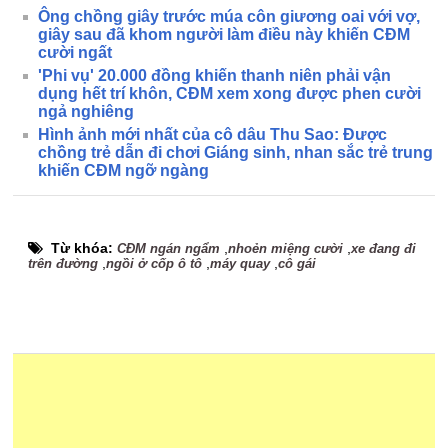
Ông chồng giây trước múa côn giương oai với vợ,
giây sau đã khom người làm điều này khiến CĐM
cười ngất
'Phi vụ' 20.000 đồng khiến thanh niên phải vận
dụng hết trí khôn, CĐM xem xong được phen cười
ngả nghiêng
Hình ảnh mới nhất của cô dâu Thu Sao: Được
chồng trẻ dẫn đi chơi Giáng sinh, nhan sắc trẻ trung
khiến CĐM ngỡ ngàng
Từ khóa:
,
,
CĐM ngán ngẩm
nhoẻn miệng cười
xe đang đi
,
,
,
trên đường
ngồi ở cốp ô tô
máy quay
cô gái