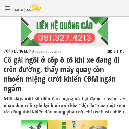
CỘNG ĐỒNG MẠNG
14:50 31-01-2023
Cô gái ngồi ở cốp ô tô khi xe đang đi
trên đường, thấy máy quay còn
nhoẻn miệng cười khiến CĐM ngán
ngẩm
Mới đây, một số diễn đàn mạng xã hội đang truyền tay
nhau đoạn clip ghi lại hình ảnh khá "độc lạ" của một xe ô
tô; đồng thời khiến dân mạng phẫn nộ, chỉ trích rất nhiều.