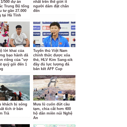
t 1/500 dự án
nhất trên thế giới ít
c Trung Bộ tổng
người dám đặt chân
u tư gần 27.000
đến
 tại Hà Tĩnh
ộ lời khai của
Tuyển thủ Việt Nam
ợng bạo hành dã
chính thức được xóa
n riêng của "vợ
thẻ, HLV Kim Sang-sik
ắt quỳ gối đến 1
đầy đủ lực lượng đá
ng
bán kết AFF Cup
u khách bị sóng
Mưa lũ cuốn đứt cầu
ất tích ở bán
tạm, chia cắt hơn 400
n Trà
hộ dân miền núi Nghệ
An