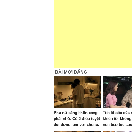
BÀI MỚI ĐĂNG
Phụ nữ càng khôn càng
Tiết lộ sốc của
phải nhớ: Có 3 điều tuyệt
khiến tôi không
đối đừng làm với chồng,
nên tiếp tục cu
kẻo tự tay làm hao vận
nhân 7 năm nữa