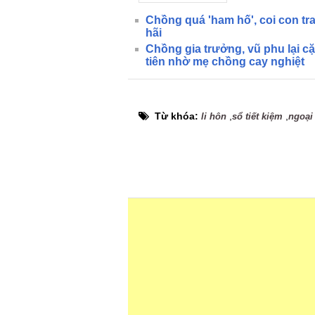
Chồng quá 'ham hố', coi con tra
hãi
Chồng gia trưởng, vũ phu lại cặ
tiên nhờ mẹ chồng cay nghiệt
Từ khóa:
,
,
li hôn
sổ tiết kiệm
ngoại 