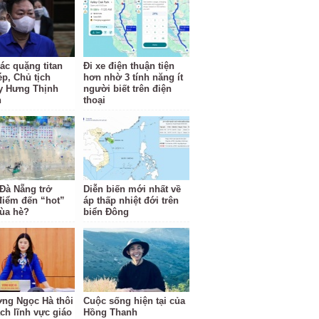
ác quặng titan
Đi xe điện thuận tiện
ép, Chủ tịch
hơn nhờ 3 tính năng ít
y Hưng Thịnh
người biết trên điện
n
thoại
 Đà Nẵng trở
Diễn biến mới nhất về
điểm đến “hot”
áp thấp nhiệt đới trên
ùa hè?
biển Đông
ng Ngọc Hà thôi
Cuộc sống hiện tại của
ách lĩnh vực giáo
Hồng Thanh