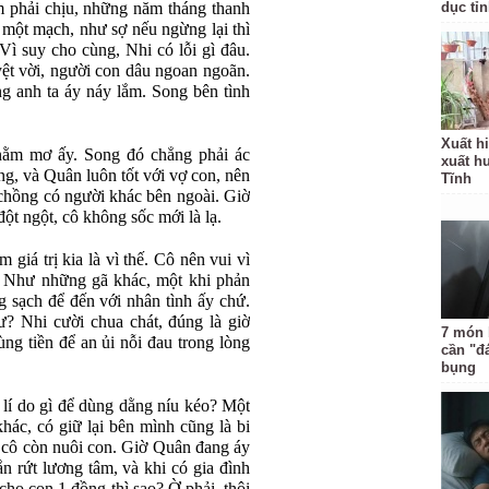
 phải chịu, những năm tháng thanh
dục tỉ
một mạch, như sợ nếu ngừng lại thì
 Vì suy cho cùng, Nhi có lỗi gì đâu.
yệt vời, người con dâu ngoan ngoãn.
ng anh ta áy náy lắm. Song bên tình
Xuất hi
nằm mơ ấy. Song đó chẳng phải ác
xuất h
ng, và Quân luôn tốt với vợ con, nên
Tĩnh
chồng có người khác bên ngoài. Giờ
t ngột, cô không sốc mới là lạ.
 giá trị kia là vì thế. Cô nên vui vì
? Như những gã khác, một khi phản
g sạch để đến với nhân tình ấy chứ.
? Nhi cười chua chát, đúng là giờ
7 món 
ùng tiền để an ủi nỗi đau trong lòng
cần "đ
bụng
 lí do gì để dùng dằng níu kéo? Một
khác, có giữ lại bên mình cũng là bi
 vì cô còn nuôi con. Giờ Quân đang áy
ắn rứt lương tâm, và khi có gia đình