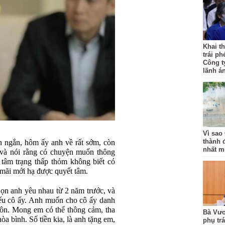
Khai th
trái ph
Công t
lãnh á
Vì sao
thành 
n ngắn, hôm ấy anh về rất sớm, còn
nhất m
 và nói rằng có chuyện muốn thông
 tâm trạng thấp thỏm không biết có
 mãi mới hạ được quyết tâm.
Bọn anh yêu nhau từ 2 năm trước, và
iếu cô ấy. Anh muốn cho cô ấy danh
ôn. Mong em có thể thông cảm, tha
Bà Vươ
òa bình. Số tiền kia, là anh tặng em,
phụ tr