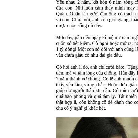
Yêu nhau 2 năm, kết hôn 6 năm, tổng c
đứa con, Nhi luôn cảm thấy mình may 
Quân. Quân là người đàn ông có trách n
vợ con. Chưa nói, anh còn giỏi giang, th
được cuộc sống đủ đầy.
Mới đây, gần đến ngày kỉ niệm 7 năm ngà
cuốn sổ tiết kiệm. Cô nghi hoặc mở ra, nó
1 tỷ đồng! Một con số đối với anh cũng l
vẫn chưa giàu có như đại gia đâu.
Cô hỏi anh lí do, anh chỉ cười bảo: "Tặ
tiền, mà vì tấm lòng của chồng. Hẳn đây 
7 năm thành vợ chồng. Có lẽ anh muốn cô
thấy yên tâm, vững chắc. Hoặc đơn giản 
giúp đỡ người thân khi cần. Cô mỉm cườ
quá hào phóng và quá tâm lý. Tất nhiên
thật hợp lí, còn không cô để dành cho co
chả có ý nghĩ gì khác hết.