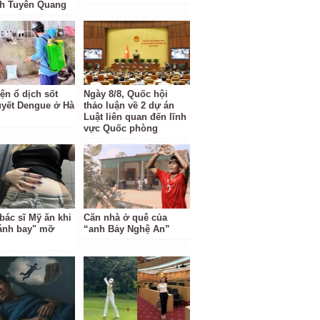
nh Tuyên Quang
ện ổ dịch sốt
Ngày 8/8, Quốc hội
uyết Dengue ở Hà
thảo luận về 2 dự án
Luật liên quan đến lĩnh
vực Quốc phòng
bác sĩ Mỹ ăn khi
Căn nhà ở quê của
ánh bay" mỡ
“anh Bảy Nghệ An”