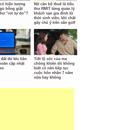
 có hiện tượng
Nữ cán bộ thuế là tiểu
gủ bỗng giật
thư RMIT từng quản lý
hư "rơi tự do”?
khách sạn gia đình từ
thời sinh viên, khí chất
gây chú ý trên sân golf
 đắt đỏ khi liên
Tiết lộ sốc của mẹ
 hoãn cập nhật
chồng khiến tôi không
ws
biết có nên tiếp tục
cuộc hôn nhân 7 năm
nữa hay không