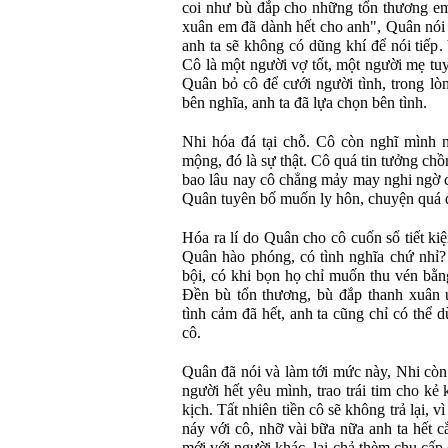
coi như bù đắp cho những tổn thương em
xuân em đã dành hết cho anh", Quân nói 
anh ta sẽ không có dũng khí để nói tiếp.
Cô là một người vợ tốt, một người mẹ tu
Quân bỏ cô để cưới người tình, trong lò
bên nghĩa, anh ta đã lựa chọn bên tình.
Nhi hóa đá tại chỗ. Cô còn nghĩ mình 
mộng, đó là sự thật. Cô quá tin tưởng chồ
bao lâu nay cô chẳng mảy may nghi ngờ 
Quân tuyên bố muốn ly hôn, chuyện quá độ
Hóa ra lí do Quân cho cô cuốn sổ tiết kiệm
Quân hào phóng, có tình nghĩa chứ nhỉ
bội, có khi bọn họ chỉ muốn thu vén bằn
Đền bù tổn thương, bù đắp thanh xuân ư
tình cảm đã hết, anh ta cũng chỉ có thể d
cô.
Quân đã nói và làm tới mức này, Nhi còn
người hết yêu mình, trao trái tim cho kẻ 
kịch. Tất nhiên tiền cô sẽ không trả lại,
náy với cô, nhỡ vài bữa nữa anh ta hết c