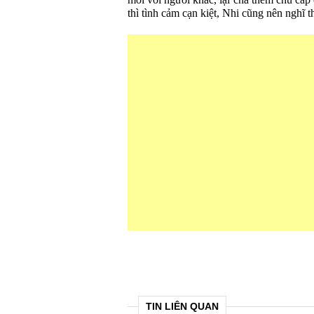
mới với người khác, lại chả thèm chu cấp 
thì tình cảm cạn kiệt, Nhi cũng nên nghĩ t
TIN LIÊN QUAN