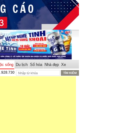
ộc sống
Du lịch
Số hóa
Nhà đẹp
Xe
8.928.730