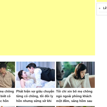
Lê
 mẹ chồng
Phát hiện vợ giấu chuyện
Tôi chỉ xin bố mẹ chồng
 biết có
từng có chồng, tôi đòi ly
ngủ ngoài phòng khách
ộc hôn
hôn nhưng sững sờ khi
một đêm, sáng hôm sau
 hay
nghe mẹ tôi buông câu
ông bà xách đồ về quê,