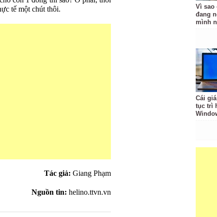
cho con 1 đồng thì sao? Ờ phải, thôi
Vì sao
hực tế một chút thôi.
đang n
mình n
Cái giá
tục trì
Windo
Tác giả:
Giang Phạm
Nguồn tin:
helino.ttvn.vn