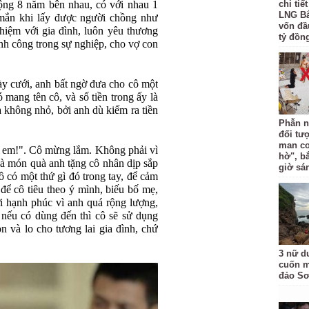
ộng 8 năm bên nhau, có với nhau 1
chi tiế
LNG Bắ
mắn khi lấy được người chồng như
vốn đầ
hiệm với gia đình, luôn yêu thương
tỷ đồng
ành công trong sự nghiệp, cho vợ con
y cưới, anh bất ngờ đưa cho cô một
 mang tên cô, và số tiền trong ấy là
à không nhỏ, bởi anh dù kiếm ra tiền
Phẫn n
đối tư
man co
ng em!". Cô mừng lắm. Không phải vì
hờ", b
là món quà anh tặng cô nhân dịp sắp
giờ sá
 có một thứ gì đó trong tay, để cảm
để cô tiêu theo ý mình, biếu bố mẹ,
i hạnh phúc vì anh quá rộng lượng,
 nếu có dùng đến thì cô sẽ sử dụng
n và lo cho tương lai gia đình, chứ
3 nữ d
cuốn m
đảo Sơ