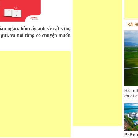
BÀI Đ
ian ngắn, hôm ấy anh về rất sớm,
 gửi, và nói rằng có chuyện muốn
Hà Tĩn
có gì 
Phê du