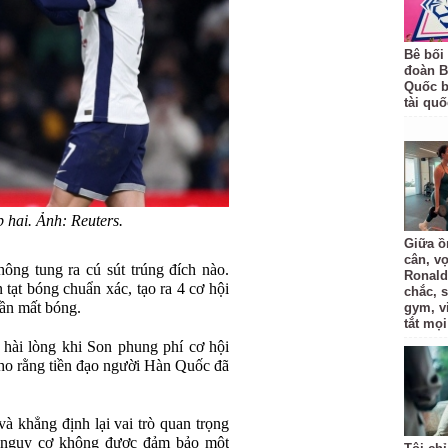
Bê bối
đoàn B
Quốc bị
tài quố
p hai. Ảnh: Reuters.
Giữa ồ
cân, v
ông tung ra cú sút trúng đích nào.
Ronald
 tạt bóng chuẩn xác, tạo ra 4 cơ hội
chắc, 
lần mất bóng.
gym, v
tắt mọi
ài lòng khi Son phung phí cơ hội
ho rằng tiền đạo người Hàn Quốc đã
và khẳng định lại vai trò quan trọng
ó nguy cơ không được đảm bảo một