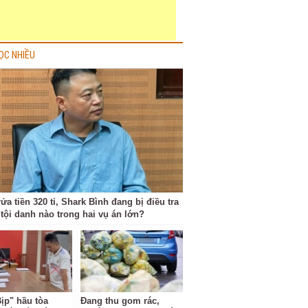
ỌC NHIỀU
ửa tiền 320 tỉ, Shark Bình đang bị điều tra
tội danh nào trong hai vụ án lớn?
Bịp" hầu tòa
Đang thu gom rác,