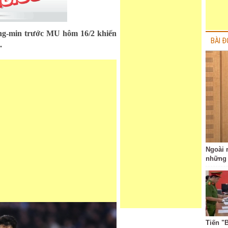
ng-min trước MU hôm 16/2 khiến
BÀI Đ
.
Ngoài r
những 
Tiến "