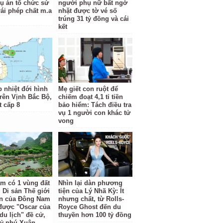
vụ án tổ chức sử
người phụ nữ bất ngờ
rái phép chất m.a
nhặt được tờ vé số
trúng 31 tỷ đồng và cái
kết
p nhiệt đới hình
Mẹ giết con ruột để
trên Vịnh Bắc Bộ,
chiếm đoạt 4,1 tỉ tiền
t cấp 8
bảo hiểm: Tách điều tra
vụ 1 người con khác tử
vong
am có 1 vùng đất
Nhìn lại dàn phương
 Di sản Thế giới
tiện của Lý Nhã Kỳ: Ít
ên của Đông Nam
nhưng chất, từ Rolls-
được "Oscar của
Royce Ghost đến du
du lịch" đề cử,
thuyền hơn 100 tỷ đồng
 tỷ phú Xuân