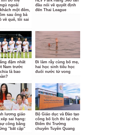
ỉ xin bố mẹ
HLV Park Hang Seo lần
ngủ ngoài
đầu nói về quyết định
khách một đêm,
đến Thai League
ôm sau ông bà
 về quê, tôi sai
hắng đậm nhất
Đi làm rẫy cùng bố mẹ,
ệt Nam trước
hai học sinh tiểu học
hia là bao
đuối nước tử vong
bàn?
ĩnh lương giáo
Bộ Giáo dục và Đào tạo
 xếp sai hạng:
công bố lịch thi lại cho
i sự công bằng
Điểm thi Trường
ững "bất cập"
chuyên Tuyên Quang