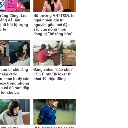
 rúng động: Liên
Bộ trưởng VHTT&DL lo
óng đá Hàn
ngại nhiều giá trị
 tố hối lộ trọng
nguyên gốc, nét đặc
c tế
sắc của nông thôn
đang bị "bê tông hóa"
n ào bị chê tăng
Đăng video "báo chốt"
ợ sắp cưới
CSGT, nữ TikToker bị
o khoe body săn
phạt 10 triệu đồng
sexy trong phòng
isual đủ sức dập
 lời chê bai