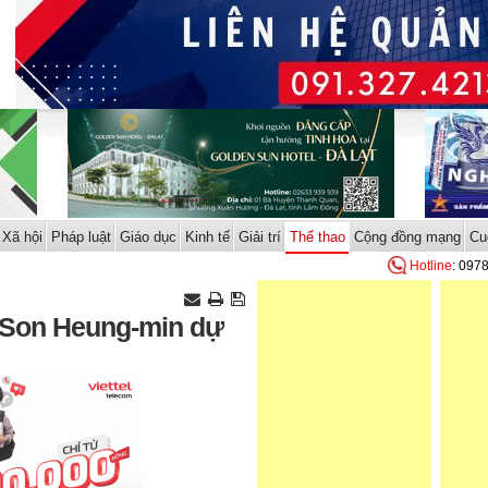
Xã hội
Pháp luật
Giáo dục
Kinh tế
Giải trí
Thể thao
Cộng đồng mạng
Cu
Hotline
: 097
 Son Heung-min dự