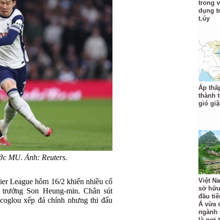
trong 
dụng t
t.úy
Áp thấ
thành 
gió giậ
ước MU. Ảnh: Reuters.
Việt N
ier League hôm 16/2 khiến nhiều cổ
sở hữu
i trưởng Son Heung-min. Chân sút
đầu ti
glou xếp đá chính nhưng thi đấu
Á vừa 
ngành 
là nơi