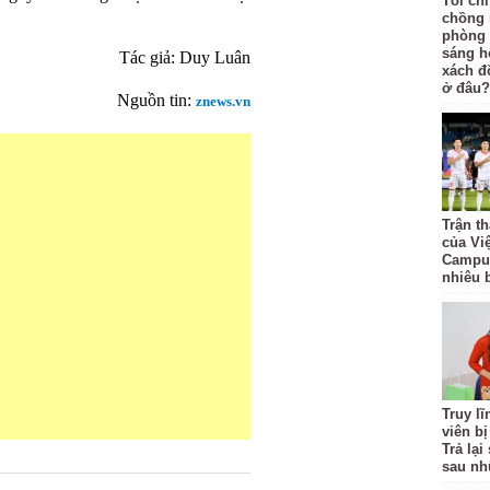
Tôi ch
chồng 
phòng 
sáng h
Tác giả: Duy Luân
xách đồ
ở đâu?
Nguồn tin:
znews.vn
Trận t
của Vi
Campuc
nhiêu 
Truy l
viên bị
Trả lạ
sau nh