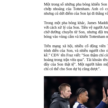
Một trong số những pha bóng khiến Son b
chớp nhoáng của Tottenham. Anh có cơ 
nhưng cú dứt điểm của Son lại đi thẳng v
Trong một pha bóng khác, James Maddis
với cách xử lý của Son. Tiền vệ người An
chờ đường chuyền từ Son, nhưng đội trư
bóng vào vùng cấm và khiến Tottenham m
Trên mạng xã hội, nhiều cổ động viên 
trình diễn của Son, và nhiều người cho
kề.” CĐV tên Fraz viết: "Son thậm chí cò
hoàng trong trận vừa qua". Tài khoản tê
đây của Son thật tệ". Một người hâm mộ
chí có thể cho Son dự bị cũng được".