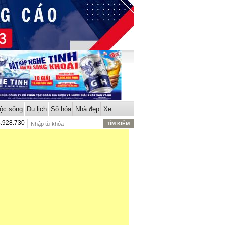
ộc sống
Du lịch
Số hóa
Nhà đẹp
Xe
8.928.730