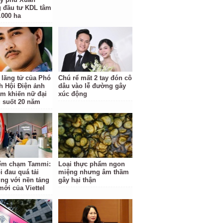
 đầu tư KDL tâm
.000 ha
 lãng tử của Phó
Chú rể mất 2 tay đón cô
ch Hội Điện ảnh
dâu vào lễ đường gây
am khiến nữ đại
xúc động
u suốt 20 năm
ểm chạm Tammi:
Loại thực phẩm ngon
i đau quá tải
miệng nhưng âm thầm
ng với nền tảng
gây hại thận
mới của Viettel