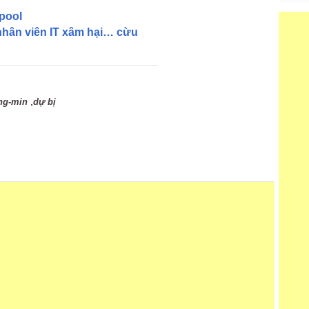
pool
nhân viên IT xâm hại… cừu
,
ng-min
dự bị