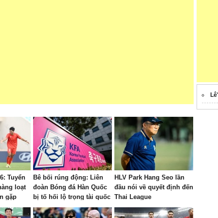
Lê
6: Tuyển
Bê bối rúng động: Liên
HLV Park Hang Seo lần
hàng loạt
đoàn Bóng đá Hàn Quốc
đầu nói về quyết định đến
ận gặp
bị tố hối lộ trọng tài quốc
Thai League
tế