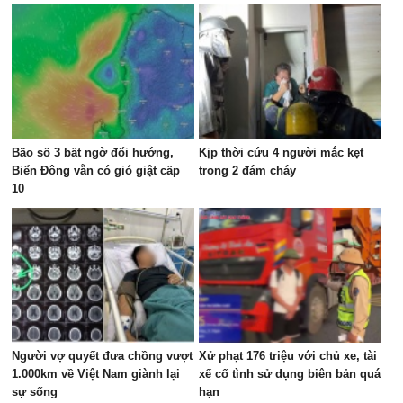
Bão số 3 bất ngờ đổi hướng,
Kịp thời cứu 4 người mắc kẹt
Biển Đông vẫn có gió giật cấp
trong 2 đám cháy
10
Người vợ quyết đưa chồng vượt
Xử phạt 176 triệu với chủ xe, tài
1.000km về Việt Nam giành lại
xế cố tình sử dụng biên bản quá
sự sống
hạn