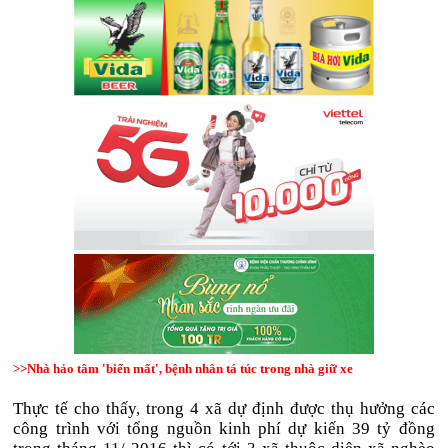
>>Nhà hảo tâm 'biến mất', bệnh nhân tá túc trong nhà giữ xe
Thực tế cho thấy, trong 4 xã dự định được thụ hưởng các
công trình với tổng nguồn kinh phí dự kiến 39 tỷ đồng