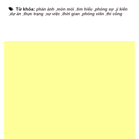
Từ khóa:
,
,
,
,
phản ảnh
mòn mỏi
tìm hiểu
phóng sự
ý kiến
,
,
,
,
,
,
dự án
thực trạng
sự việc
thời gian
phóng viên
thi công