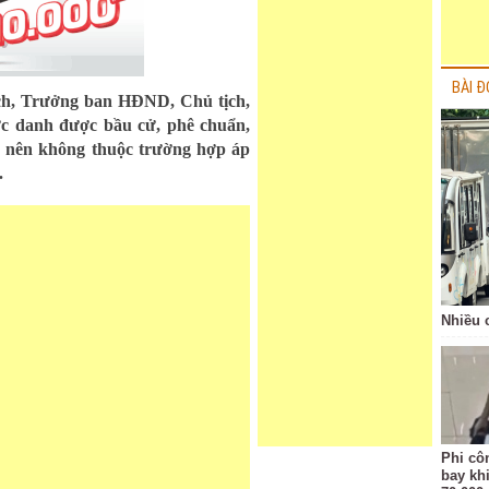
BÀI Đ
ịch, Trưởng ban HĐND, Chủ tịch,
ức danh được bầu cử, phê chuẩn,
ỳ nên không thuộc trường hợp áp
.
Nhiều 
Phi côn
bay kh