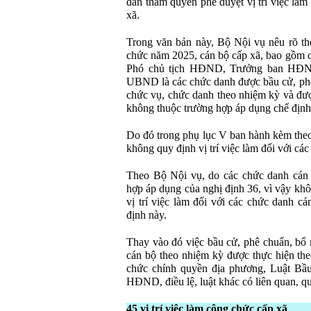
dẫn thẩm quyền phê duyệt vị trí việc làm
xã.
Trong văn bản này, Bộ Nội vụ nêu rõ th
chức năm 2025, cán bộ cấp xã, bao gồm
Phó chủ tịch HĐND, Trưởng ban HĐN
UBND là các chức danh được bầu cử, phê
chức vụ, chức danh theo nhiệm kỳ và đượ
không thuộc trường hợp áp dụng chế định 
Do đó trong phụ lục V ban hành kèm the
không quy định vị trí việc làm đối với các
Theo Bộ Nội vụ, do các chức danh cán 
hợp áp dụng của nghị định 36, vì vậy khô
vị trí việc làm đối với các chức danh c
định này.
Thay vào đó việc bầu cử, phê chuẩn, bổ 
cán bộ theo nhiệm kỳ được thực hiện th
chức chính quyền địa phương, Luật Bầu
HĐND, điều lệ, luật khác có liên quan, q
45 vị trí việc làm công chức cấp xã