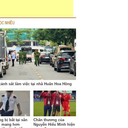
ỌC NHIỀU
cảnh sát làm việc tại nhà Huấn Hoa Hồng
g bị bắt tại sân
Chấn thương của
i mang hơn
Nguyễn Hiểu Minh hiện