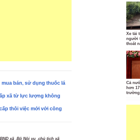
Xe tải 
người 
thoát 
 mua bán, sử dụng thuốc lá
Cả nướ
hơn 17
trường
cấp xã từ lực lượng không
 cấp thôi việc mới với công
,
,
BND xã
Bộ Nội vụ
chủ tịch xã