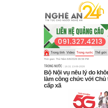
Trong tỉnh
Video
Trong nước
Thế giới
Thời gian:
Thứ Năm 6/8/2026 06:59 PM
TRONG NƯỚC
16:31 13-06-2026
Bộ Nội vụ nêu lý do khôn
làm công chức với Chủ
cấp xã