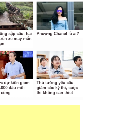
tông sập cầu, hai
Phượng Chanel là ai?
trên xe may mắn
nạn
c dự kiến giảm
Thủ tướng yêu cầu
.000 đầu mối
giảm các kỳ thi, cuộc
 công
thi không cần thiết