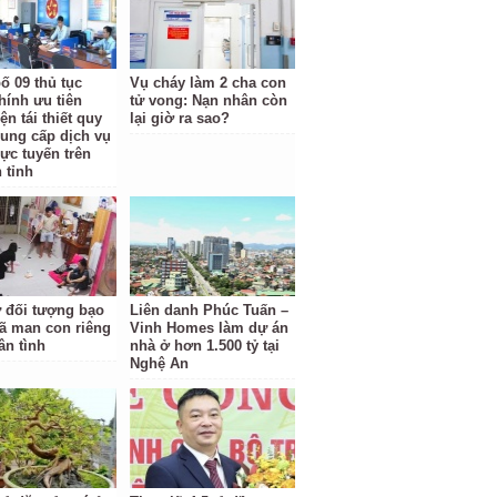
ố 09 thủ tục
Vụ cháy làm 2 cha con
hính ưu tiên
tử vong: Nạn nhân còn
ện tái thiết quy
lại giờ ra sao?
cung cấp dịch vụ
rực tuyến trên
 tỉnh
ữ đối tượng bạo
Liên danh Phúc Tuấn –
ã man con riêng
Vinh Homes làm dự án
ân tình
nhà ở hơn 1.500 tỷ tại
Nghệ An