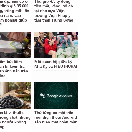
uả đặc sản có ở
Thu giữ 4,5 tỷ đồng
Ninh giá 35.000
tiền mặt, vàng, sổ đỏ
g, trồng một lần
tại nhà cựu Viện
ều năm, vào
trưởng Viện Pháp y
àm bonsai giúp
tâm thần Trung ương
ài
ẩm bút tiêm
Mối quan hệ giữa Lý
ân bị kiểm tra
Nhã Kỳ và HIEUTHUHAI
ản ánh bán tràn
ine
ả là vị thuốc,
Thứ từng có mặt trên
ưỡng chất nhưng
mọi điện thoại Android
 người không
sắp biến mất hoàn toàn
ùng