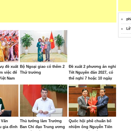
ph
Lê
 vụ đề xuất
Bộ Ngoại giao có thêm 2
Đề xuất 2 phương án nghỉ
àm việc để
Thứ trưởng
Tết Nguyên đán 2027, có
Việt Nam
thể nghỉ 7 hoặc 10 ngày
 Văn
Thủ tướng làm Trưởng
Quốc hội phê chuẩn bổ
u gia đình
Ban Chỉ đạo Trung ương
nhiệm ông Nguyễn Tiến