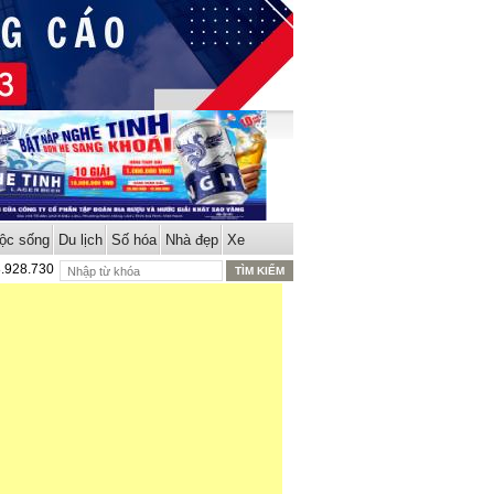
ộc sống
Du lịch
Số hóa
Nhà đẹp
Xe
8.928.730