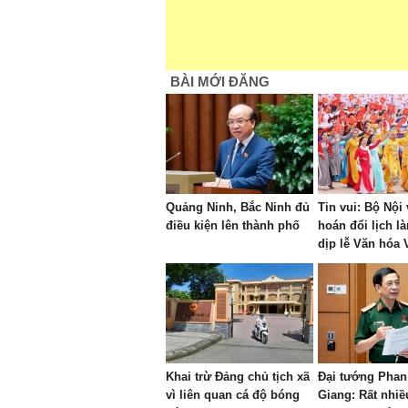
BÀI MỚI ĐĂNG
Quảng Ninh, Bắc Ninh đủ
Tin vui: Bộ Nội
điều kiện lên thành phố
hoán đổi lịch l
dịp lễ Văn hóa 
kéo dài 4 ngày
Khai trừ Đảng chủ tịch xã
Đại tướng Phan
vì liên quan cá độ bóng
Giang: Rất nhiề