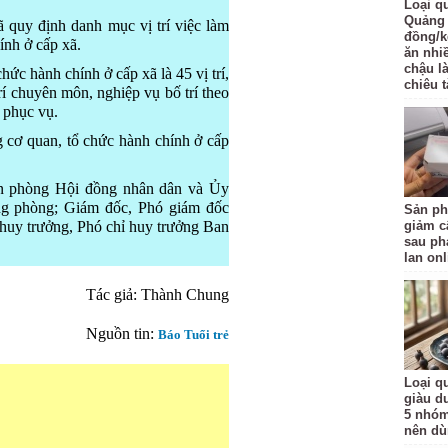
Loại q
Quảng 
 quy định danh mục vị trí việc làm
đồng/k
ính ở cấp xã.
ăn nhi
chậu l
chức hành chính ở cấp xã là 45 vị trí,
chiêu t
trí chuyên môn, nghiệp vụ bố trí theo
, phục vụ.
g cơ quan, tổ chức hành chính ở cấp
 phòng Hội đồng nhân dân và Ủy
ng phòng; Giám đốc, Phó giám đốc
Sản ph
huy trưởng, Phó chỉ huy trưởng Ban
giảm c
sau ph
lan onl
Tác giả: Thành Chung
Nguồn tin:
Báo Tuổi trẻ
Loại qu
giàu d
5 nhóm
nên d