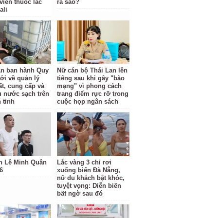
viên thuốc lắc
ra sao?
ali
n ban hành Quy
Nữ cán bộ Thái Lan lên
ới về quản lý
tiếng sau khi gây "bão
ất, cung cấp và
mạng" vì phong cách
hụ nước sạch trên
trang điểm rực rỡ trong
 tỉnh
cuộc họp ngân sách
h Lê Minh Quân
Lắc vàng 3 chỉ rơi
6
xuống biển Đà Nẵng,
nữ du khách bật khóc,
tuyệt vọng: Diễn biến
bất ngờ sau đó