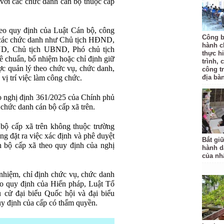
 với các chức danh cán bộ thuộc cấp
eo quy định của Luật Cán bộ, công
Công b
 các chức danh như Chủ tịch HĐND,
hành c
D, Chủ tịch UBND, Phó chủ tịch
thực hi
 chuẩn, bổ nhiệm hoặc chỉ định giữ
trình, 
c quản lý theo chức vụ, chức danh,
công t
vị trí việc làm công chức.
địa bàn
o nghị định 361/2025 của Chính phủ
 chức danh cán bộ cấp xã trên.
bộ cấp xã trên không thuộc trường
ng đặt ra việc xác định và phê duyệt
Bắt gi
án bộ cấp xã theo quy định của nghị
hành d
của nh
nhiệm, chỉ định chức vụ, chức danh
eo quy định của Hiến pháp, Luật Tổ
 cử đại biểu Quốc hội và đại biểu
uy định của cấp có thẩm quyền.