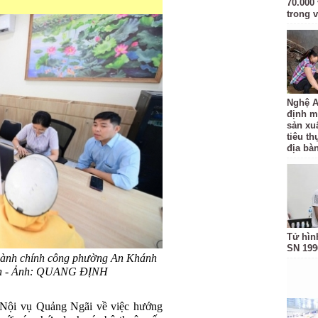
70.000 
trong v
Nghệ A
định m
sản xu
tiêu t
địa bàn
Tử hìn
SN 199
hành chính công phường An Khánh
ân - Ảnh: QUANG ĐỊNH
 Nội vụ Quảng Ngãi về việc hướng