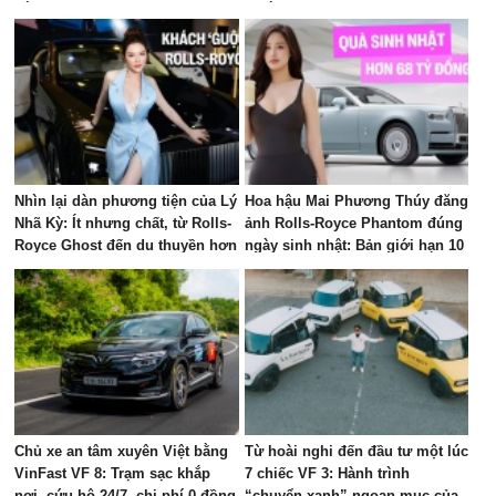
Nhìn lại dàn phương tiện của Lý
Hoa hậu Mai Phương Thúy đăng
Nhã Kỳ: Ít nhưng chất, từ Rolls-
ảnh Rolls-Royce Phantom đúng
Royce Ghost đến du thuyền hơn
ngày sinh nhật: Bản giới hạn 10
100 tỷ đồng
chiếc toàn cầu, giá quy đổi gần
68 tỷ đồng
Chủ xe an tâm xuyên Việt bằng
Từ hoài nghi đến đầu tư một lúc
VinFast VF 8: Trạm sạc khắp
7 chiếc VF 3: Hành trình
nơi, cứu hộ 24/7, chi phí 0 đồng
“chuyển xanh” ngoạn mục của