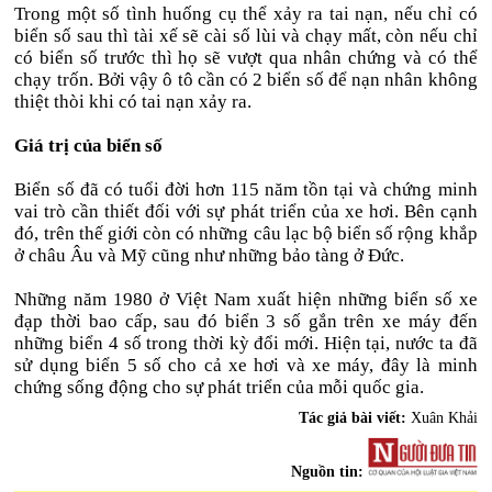
Trong một số tình huống cụ thể xảy ra tai nạn, nếu chỉ có
biển số sau thì tài xế sẽ cài số lùi và chạy mất, còn nếu chỉ
có biển số trước thì họ sẽ vượt qua nhân chứng và có thể
chạy trốn. Bởi vậy ô tô cần có 2 biển số để nạn nhân không
thiệt thòi khi có tai nạn xảy ra.
Giá trị của biển số
Biển số đã có tuổi đời hơn 115 năm tồn tại và chứng minh
vai trò cần thiết đối với sự phát triển của xe hơi. Bên cạnh
đó, trên thế giới còn có những câu lạc bộ biển số rộng khắp
ở châu Âu và Mỹ cũng như những bảo tàng ở Đức.
Những năm 1980 ở Việt Nam xuất hiện những biển số xe
đạp thời bao cấp, sau đó biển 3 số gắn trên xe máy đến
những biển 4 số trong thời kỳ đổi mới. Hiện tại, nước ta đã
sử dụng biển 5 số cho cả xe hơi và xe máy, đây là minh
chứng sống động cho sự phát triển của mỗi quốc gia.
Tác giả bài viết:
Xuân Khải
Nguồn tin: