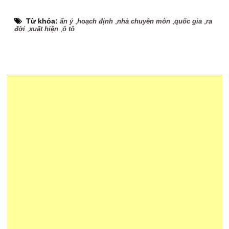
Từ khóa:
,
,
,
,
ẩn ý
hoạch định
nhà chuyên môn
quốc gia
ra
,
,
đời
xuất hiện
ô tô