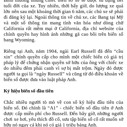
Bình thường những chiếc biển số xe sẽ được sử dụng hết
tuổi đời của xe. Tuy nhiên, thời bấy giờ, do lượng xe quá
lớn nên sau một khoảng thời gian 6 năm, các chủ xe sẽ phải
đi đăng ký lại. Ngoài thông tin về chủ xe, các Bang tại Mỹ
và một số thông tin mang tính văn hóa như dòng chữ
California rất mềm mại ở California, địa chỉ website của
chính quyền hay hình ảnh những gã cao bồi trên biển số
bang Wyoming.
Riêng tại Anh, năm 1904, ngài Earl Russell đã đến “cầu
xin” chính quyền cấp cho mình một chiếc biển có giá trị
pháp lý để chứng nhận quyền sở hữu của ông với chiếc xe
do nhiều đêm phải canh vì sợ bị mất trộm. Ngày đó được
người ta gọi là “ngày Russell” và cũng từ đó điều khoản về
biển số được đưa vào luật pháp Anh.
Ký hiệu biển số đầu tiên
Chắc nhiều người tò mò về con số ký hiệu đầu tiên của
biển số. Đó chính là “A1” - chiếc biển số đầu tiên ở Anh
được cấp miễn phí cho Russell. Đến bây giờ, những người
chơi xe hơi, yêu thích đồ cổ, sưu tập biển số cổ rất muốn sở
hữu nó ngay cả khi nó có giá 1 triệu bảng Anh.