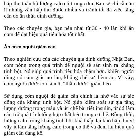
hấp thụ toàn bộ lượng calo có trong cơm. Bạn sẽ chỉ cần ăn
ít nhưng vẫn hấp thụ được nhiều và tránh tối đa việc tăng
cân do ăn thừa dinh dưỡng.
Theo các chuyên gia, bạn nên nhai từ 30 - 40 lần khi ăn
cơm để đạt hiệu quả tiêu hóa tốt nhất.
Ăn cơm nguội giảm cân
Theo nghiên cứu của các chuyên gia dinh dưỡng Nhật Bản,
cơm nóng trong quá trình để nguội sẽ sản sinh ra kháng
tinh bột. Nó giúp quá trình tiêu hóa chậm hơn, khiến người
dùng có cảm giác no lâu, khống chế sự thèm ăn. Vì vậy,
cơm nguội được coi là một “thần dược” giảm béo.
Sử dụng cơm nguội để giảm cân chính là nhờ vào sự tác
động của kháng tinh bột. Nó giúp kiểm soát sự gia tăng
lượng đường trong máu và ức chế bài tiết insulin, từ đó làm
cản trở quá trình tổng hợp chất béo trong cơ thể. Đồng thời,
lượng calo trong kháng tinh bột khá thấp, lại khó hấp thụ vì
vậy ít làm tăng lượng calo trong cơ thể và đem lại hiệu quả
giảm cân đáng kể.