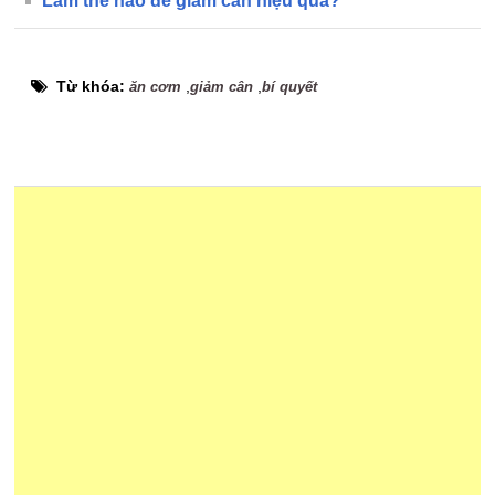
Làm thế nào để giảm cân hiệu quả?
Từ khóa:
,
,
ăn cơm
giảm cân
bí quyết