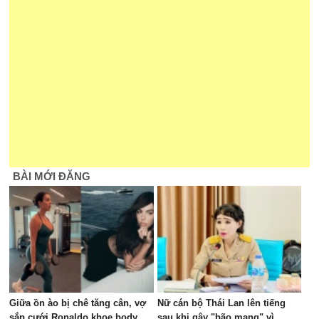
BÀI MỚI ĐĂNG
Giữa ồn ào bị chê tăng cân, vợ
Nữ cán bộ Thái Lan lên tiếng
sắp cưới Ronaldo khoe body
sau khi gây "bão mạng" vì