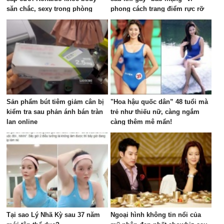
săn chắc, sexy trong phòng
phong cách trang điểm rực rỡ
gym, visual đủ sức dập tắt mọi
trong cuộc họp ngân sách
lời chê bai
Sản phẩm bút tiêm giảm cân bị
"Hoa hậu quốc dân” 48 tuổi mà
kiểm tra sau phản ánh bán tràn
trẻ như thiếu nữ, càng ngắm
lan online
càng thêm mê mẩn!
Tại sao Lý Nhã Kỳ sau 37 năm
Ngoại hình không tin nổi của