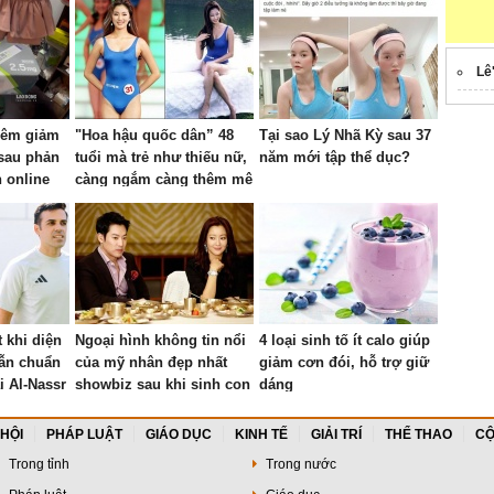
Lê
iêm giảm
"Hoa hậu quốc dân” 48
Tại sao Lý Nhã Kỳ sau 37
 sau phản
tuổi mà trẻ như thiếu nữ,
năm mới tập thể dục?
n online
càng ngắm càng thêm mê
mẩn!
 khi diện
Ngoại hình không tin nổi
4 loại sinh tố ít calo giúp
vẫn chuẩn
của mỹ nhân đẹp nhất
giảm cơn đói, hỗ trợ giữ
i Al-Nassr
showbiz sau khi sinh con
dáng
cho thiếu gia tập đoàn
 HỘI
PHÁP LUẬT
GIÁO DỤC
KINH TẾ
GIẢI TRÍ
THỂ THAO
CỘ
Trong tỉnh
Trong nước