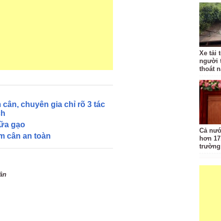
Xe tải 
người 
thoát 
cân, chuyên gia chỉ rõ 3 tác
ch
ữa gạo
Cả nướ
ảm cân an toàn
hơn 17
trường
ân