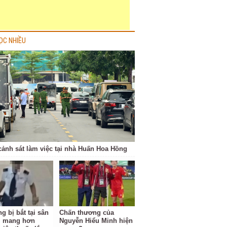
ỌC NHIỀU
cảnh sát làm việc tại nhà Huấn Hoa Hồng
g bị bắt tại sân
Chấn thương của
i mang hơn
Nguyễn Hiểu Minh hiện