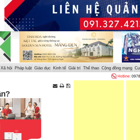
Xã hội
Pháp luật
Giáo dục
Kinh tế
Giải trí
Thể thao
Cộng đồng mạng
Cu
Hotline
: 097
ân?