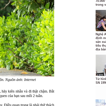
70.000 
trong v
Nghệ A
định m
sản xu
tiêu t
địa bàn
Tử hìn
ân. Nguồn ảnh: Internet
SN 199
 hãy kiên nhẫn và đi thật chậm. Bắt
 quen của bạn sau mỗi 2 tuần.
y. Điều quan trọng là phải thử thách