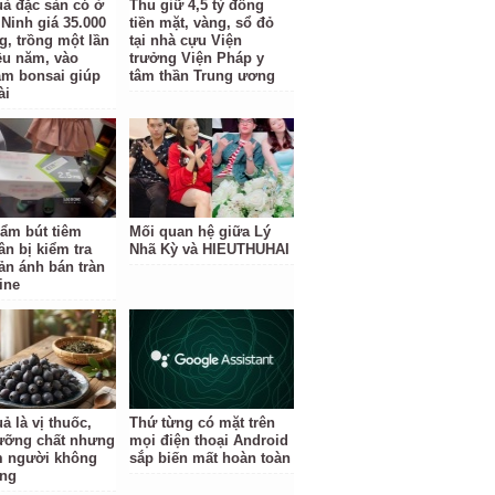
uả đặc sản có ở
Thu giữ 4,5 tỷ đồng
Ninh giá 35.000
tiền mặt, vàng, sổ đỏ
g, trồng một lần
tại nhà cựu Viện
ều năm, vào
trưởng Viện Pháp y
àm bonsai giúp
tâm thần Trung ương
ài
ẩm bút tiêm
Mối quan hệ giữa Lý
ân bị kiểm tra
Nhã Kỳ và HIEUTHUHAI
ản ánh bán tràn
ine
ả là vị thuốc,
Thứ từng có mặt trên
ưỡng chất nhưng
mọi điện thoại Android
 người không
sắp biến mất hoàn toàn
ùng