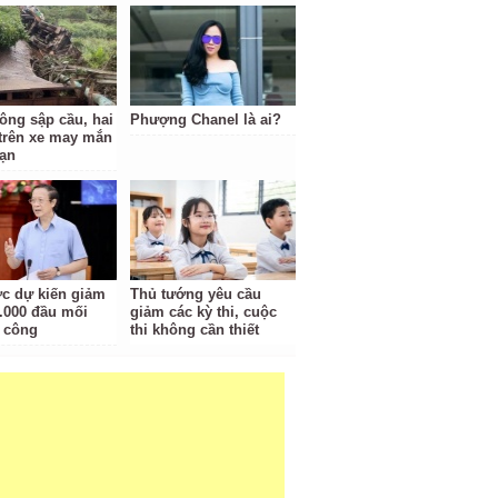
tông sập cầu, hai
Phượng Chanel là ai?
trên xe may mắn
nạn
c dự kiến giảm
Thủ tướng yêu cầu
.000 đầu mối
giảm các kỳ thi, cuộc
 công
thi không cần thiết