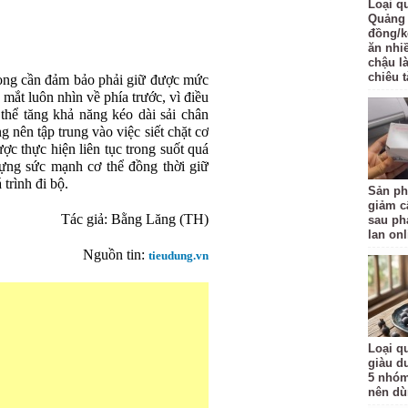
Loại q
Quảng 
đồng/k
ăn nhi
chậu l
chiêu t
rọng cần đảm bảo phải giữ được mức
 mắt luôn nhìn về phía trước, vì điều
 thể tăng khả năng kéo dài sải chân
ng nên tập trung vào việc siết chặt cơ
c thực hiện liên tục trong suốt quá
dựng sức mạnh cơ thể đồng thời giữ
trình đi bộ.
Sản ph
giảm c
Tác giả: Bằng Lăng (TH)
sau ph
lan onl
Nguồn tin:
tieudung.vn
Loại qu
giàu d
5 nhóm
nên d