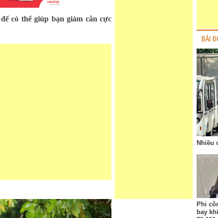
để có thể giúp bạn giảm cân cực
BÀI Đ
Nhiều 
Phi côn
bay kh