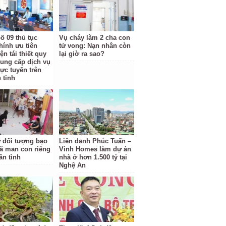
ố 09 thủ tục
Vụ cháy làm 2 cha con
hính ưu tiên
tử vong: Nạn nhân còn
ện tái thiết quy
lại giờ ra sao?
cung cấp dịch vụ
rực tuyến trên
 tỉnh
ữ đối tượng bạo
Liên danh Phúc Tuấn –
ã man con riêng
Vinh Homes làm dự án
ân tình
nhà ở hơn 1.500 tỷ tại
Nghệ An