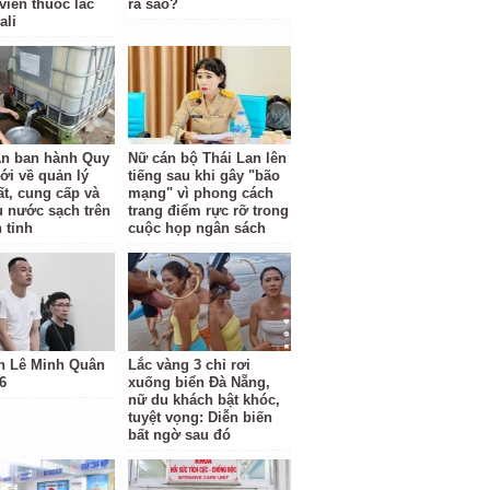
viên thuốc lắc
ra sao?
ali
n ban hành Quy
Nữ cán bộ Thái Lan lên
ới về quản lý
tiếng sau khi gây "bão
ất, cung cấp và
mạng" vì phong cách
hụ nước sạch trên
trang điểm rực rỡ trong
 tỉnh
cuộc họp ngân sách
h Lê Minh Quân
Lắc vàng 3 chỉ rơi
6
xuống biển Đà Nẵng,
nữ du khách bật khóc,
tuyệt vọng: Diễn biến
bất ngờ sau đó