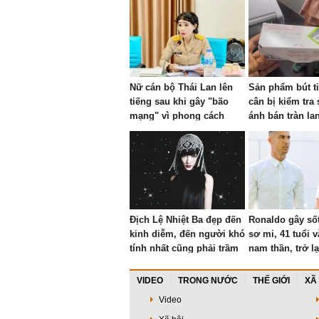
Nữ cán bộ Thái Lan lên
Sản phẩm bút t
tiếng sau khi gây "bão
cân bị kiểm tra
mạng" vì phong cách
ánh bán tràn la
trang điểm rực rỡ trong
cuộc họp ngân sách
Địch Lệ Nhiệt Ba đẹp đến
Ronaldo gây sốt
kinh diễm, đến người khó
sơ mi, 41 tuổi 
tính nhất cũng phải trầm
nam thần, trở lạ
trồ!
sau World Cup
VIDEO
TRONG NƯỚC
THẾ GIỚI
XÃ
Video