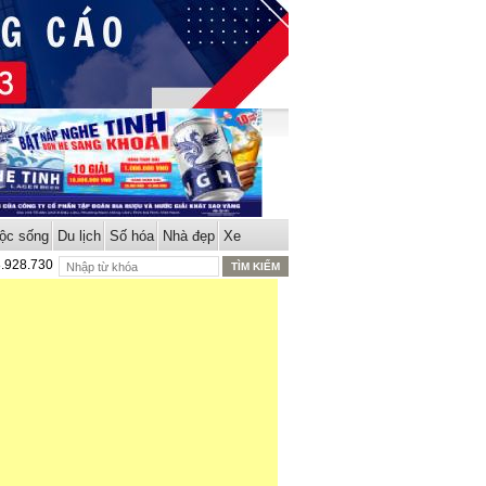
ộc sống
Du lịch
Số hóa
Nhà đẹp
Xe
8.928.730