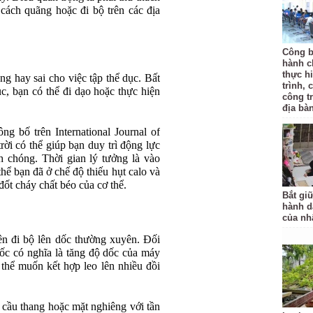
 cách quãng hoặc đi bộ trên các địa
Công b
hành c
thực hi
ng hay sai cho việc tập thể dục. Bất
trình, 
c, bạn có thể đi dạo hoặc thực hiện
công t
địa bàn
g bố trên International Journal of
ời có thể giúp bạn duy trì động lực
 chóng. Thời gian lý tưởng là vào
thể bạn đã ở chế độ thiếu hụt calo và
đốt cháy chất béo của cơ thể.
Bắt gi
hành d
của nh
ên đi bộ lên dốc thường xuyên. Đối
dốc có nghĩa là tăng độ dốc của máy
thể muốn kết hợp leo lên nhiều đồi
, cầu thang hoặc mặt nghiêng với tần