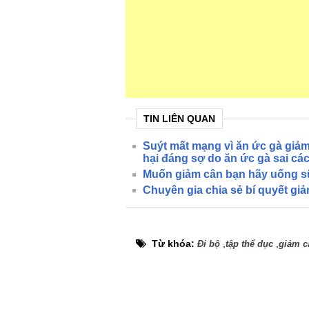
TIN LIÊN QUAN
Suýt mất mạng vì ăn ức gà giảm 
hại đáng sợ do ăn ức gà sai cá
Muốn giảm cân bạn hãy uống s
Chuyên gia chia sẻ bí quyết gi
Từ khóa:
,
,
Đi bộ
tập thể dục
giảm c