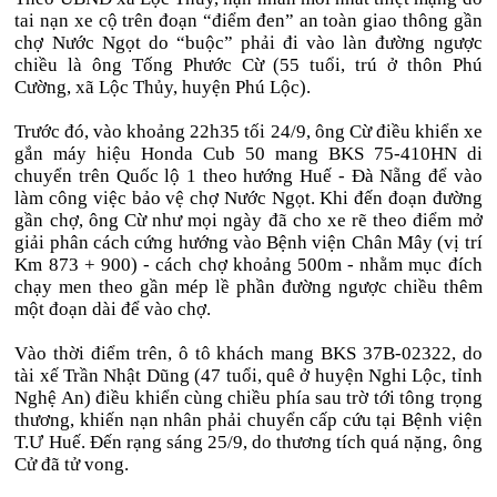
tai nạn xe cộ trên đoạn “điểm đen” an toàn giao thông gần
chợ Nước Ngọt do “buộc” phải đi vào làn đường ngược
chiều là ông Tống Phước Cừ (55 tuổi, trú ở thôn Phú
Cường, xã Lộc Thủy, huyện Phú Lộc).
Trước đó, vào khoảng 22h35 tối 24/9, ông Cừ điều khiển xe
gắn máy hiệu Honda Cub 50 mang BKS 75-410HN di
chuyển trên Quốc lộ 1 theo hướng Huế - Đà Nẵng để vào
làm công việc bảo vệ chợ Nước Ngọt. Khi đến đoạn đường
gần chợ, ông Cừ như mọi ngày đã cho xe rẽ theo điểm mở
giải phân cách cứng hướng vào Bệnh viện Chân Mây (vị trí
Km 873 + 900) - cách chợ khoảng 500m - nhằm mục đích
chạy men theo gần mép lề phần đường ngược chiều thêm
một đoạn dài để vào chợ.
Vào thời điểm trên, ô tô khách mang BKS 37B-02322, do
tài xế Trần Nhật Dũng (47 tuổi, quê ở huyện Nghi Lộc, tỉnh
Nghệ An) điều khiển cùng chiều phía sau trờ tới tông trọng
thương, khiến nạn nhân phải chuyển cấp cứu tại Bệnh viện
T.Ư Huế. Đến rạng sáng 25/9, do thương tích quá nặng, ông
Cử đã tử vong.