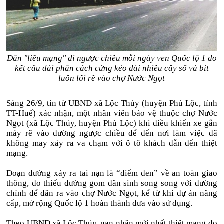
Dân "liều mạng" đi ngược chiều mỗi ngày ven Quốc lộ 1 do
kết cấu dải phân cách cứng kéo dài nhiều cây số và bít
luôn lối rẽ vào chợ Nước Ngọt
Sáng 26/9, tin từ UBND xã Lộc Thủy (huyện Phú Lộc, tỉnh
TT-Huế) xác nhận, một nhân viên bảo vệ thuộc chợ Nước
Ngọt (xã Lộc Thủy, huyện Phú Lộc) khi điều khiển xe gắn
máy rẽ vào đường ngược chiều để đến nơi làm việc đã
không may xảy ra va chạm với ô tô khách dẫn đến thiệt
mạng.
Đoạn đường xảy ra tai nạn là “điểm đen” về an toàn giao
thông, do thiếu đường gom dân sinh song song với đường
chính để dân ra vào chợ Nước Ngọt, kể từ khi dự án nâng
cấp, mở rộng Quốc lộ 1 hoàn thành đưa vào sử dụng.
Theo UBND xã Lộc Thủy, nạn nhân mới nhất thiệt mạng do