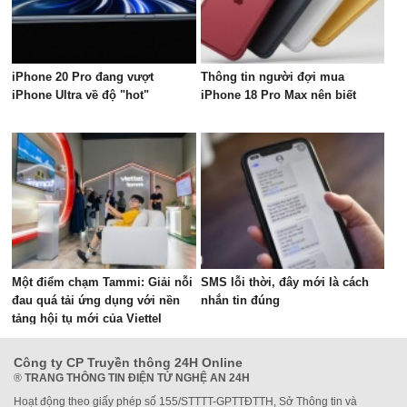
iPhone 20 Pro đang vượt
Thông tin người đợi mua
iPhone Ultra về độ "hot"
iPhone 18 Pro Max nên biết
Một điểm chạm Tammi: Giải nỗi
SMS lỗi thời, đây mới là cách
đau quá tải ứng dụng với nền
nhắn tin đúng
tảng hội tụ mới của Viettel
Công ty CP Truyền thông 24H Online
®
TRANG THÔNG TIN ĐIỆN TỬ NGHỆ AN 24H
Hoạt động theo giấy phép số 155/STTTT-GPTTĐTTH, Sở Thông tin và