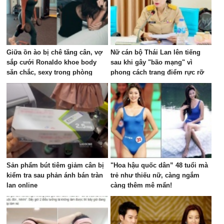
Giữa ồn ào bị chê tăng cân, vợ
Nữ cán bộ Thái Lan lên tiếng
sắp cưới Ronaldo khoe body
sau khi gây "bão mạng" vì
săn chắc, sexy trong phòng
phong cách trang điểm rực rỡ
gym, visual đủ sức dập tắt mọi
trong cuộc họp ngân sách
lời chê bai
Sản phẩm bút tiêm giảm cân bị
"Hoa hậu quốc dân” 48 tuổi mà
kiểm tra sau phản ánh bán tràn
trẻ như thiếu nữ, càng ngắm
lan online
càng thêm mê mẩn!