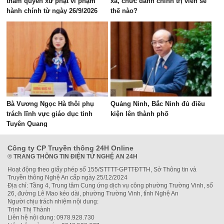
thẩm quyền xử phạt vi phạm
xã, chức danh chính trị viên sẽ
hành chính từ ngày 26/9/2026
thế nào?
Bà Vương Ngọc Hà thôi phụ
Quảng Ninh, Bắc Ninh đủ điều
trách lĩnh vực giáo dục tỉnh
kiện lên thành phố
Tuyên Quang
Công ty CP Truyền thông 24H Online
®
TRANG THÔNG TIN ĐIỆN TỬ NGHỆ AN 24H
Hoạt động theo giấy phép số 155/STTTT-GPTTĐTTH, Sở Thông tin và
Truyền thông Nghệ An cấp ngày 25/12/2024
Địa chỉ: Tầng 4, Trung tâm Cung ứng dịch vụ công phường Trường Vinh, số
26, đường Lê Mao kéo dài, phường Trường Vinh, tỉnh Nghệ An
Người chịu trách nhiệm nội dung:
Trịnh Thị Thành
Liên hệ nội dung: 0978.928.730