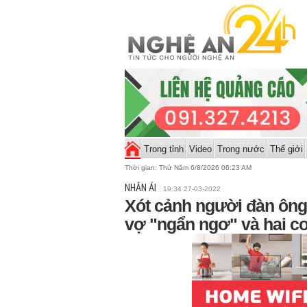
Trong tỉnh
Video
Trong nước
Thế giới
Thời gian:
Thứ Năm 6/8/2026 06:23 AM
NHÂN ÁI
19:34 27-03-2022
Xót cảnh người đàn ông
vợ "ngẩn ngơ" và hai c