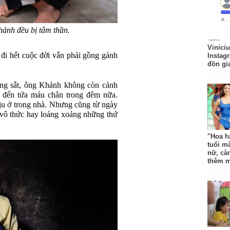
ánh đều bị tâm thần.
Vinici
 đi hết cuộc đời vẫn phải gồng gánh
Instagr
đồn gi
ng sắt, ông Khánh không còn cảnh
g đến tứa máu chân trong đêm nữa.
ịu ở trong nhà. Nhưng cũng từ ngày
ời vô thức hay loảng xoảng những thứ
"Hoa h
tuổi mà
nữ, cà
thêm 