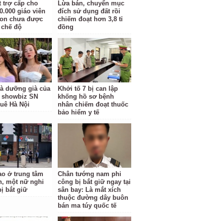
t trợ cấp cho
Lừa bán, chuyển mục
0.000 giáo viên
đích sử dụng đất rồi
on chưa được
chiếm đoạt hơn 3,8 tỉ
chế độ
đồng
à dưỡng già của
Khởi tố 7 bị can lập
 showbiz SN
khống hồ sơ bệnh
quê Hà Nội
nhân chiếm đoạt thuốc
bảo hiểm y tế
o ở trung tâm
Chân tướng nam phi
, một nữ nghi
công bị bắt giữ ngay tại
ị bắt giữ
sân bay: Là mắt xích
thuộc đường dây buôn
bán ma túy quốc tế