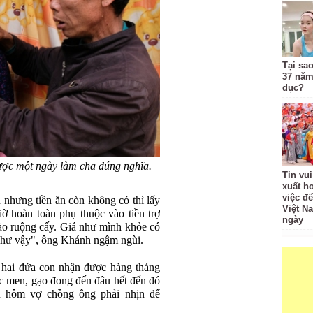
Tại sa
37 năm
dục?
ược một ngày làm cha đúng nghĩa.
Tin vui
xuất h
việc để
n nhưng tiền ăn còn không có thì lấy
Việt N
iờ hoàn toàn phụ thuộc vào tiền trợ
ngày
ào ruộng cấy. Giá như mình khỏe có
 như vậy", ông Khánh ngậm ngùi.
 hai đứa con nhận được hàng tháng
ốc men, gạo đong đến đâu hết đến đó
u hôm vợ chồng ông phải nhịn để