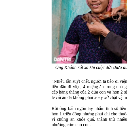
Ông Khánh xót xa khi cuộc đời chưa đ
"Nhiều lần suýt chết, người ta bảo đi việ
tiền đâu đi viện, 4 miệng ăn trong nhà g
cấp hàng tháng của 2 đứa con và hơn 2 s
lẽ cái ăn đã không phải xoay xở chật vật
Rồi ông bấm ngón tay nhẩm tính số tiền
hơn 1 triệu đồng nhưng phải chi cho thu
vì chúng ăn khỏe quá, thành thử nhiề
nhường cơm cho con.