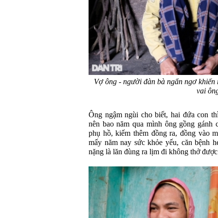
Vợ ông - người đàn bà ngẩn ngơ khiến m
vai ôn
Ông ngậm ngùi cho biết, hai đứa con th
nên bao năm qua mình ông gồng gánh cả
phụ hồ, kiếm thêm đồng ra, đồng vào m
mấy năm nay sức khỏe yếu, căn bệnh he
nặng là lăn đùng ra lịm đi không thở được