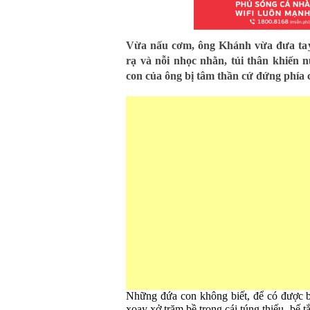
Vừa nấu cơm, ông Khánh vừa đưa tay
rạ và nỗi nhọc nhằn, tủi thân khiến 
con của ông bị tâm thần cứ đứng phía 
Những đứa con không biết, để có được b
xoay xở trăm bề trong cái túng thiếu, bế