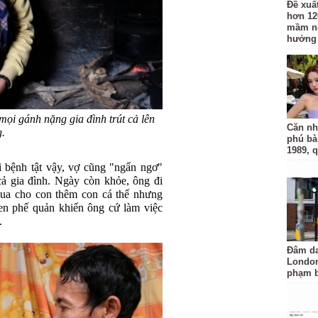
Đề xuấ
hơn 12
mầm n
hưởng 
ọi gánh nặng gia đình trút cả lên
Căn nh
g.
phú bà
1989, 
ì bệnh tật vậy, vợ cũng "ngẩn ngơ"
 gia đình. Ngày còn khỏe, ông đi
ua cho con thêm con cá thế nhưng
n phế quản khiến ông cứ làm việc
.
Đâm da
London
phạm b