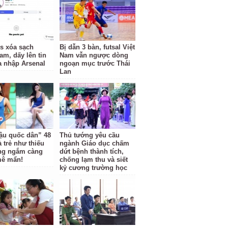
us xóa sạch
Bị dẫn 3 bàn, futsal Việt
am, dấy lên tin
Nam vẫn ngược dòng
a nhập Arsenal
ngoạn mục trước Thái
Lan
ậu quốc dân” 48
Thủ tướng yêu cầu
 trẻ như thiếu
ngành Giáo dục chấm
ng ngắm càng
dứt bệnh thành tích,
mê mẩn!
chống lạm thu và siết
kỷ cương trường học