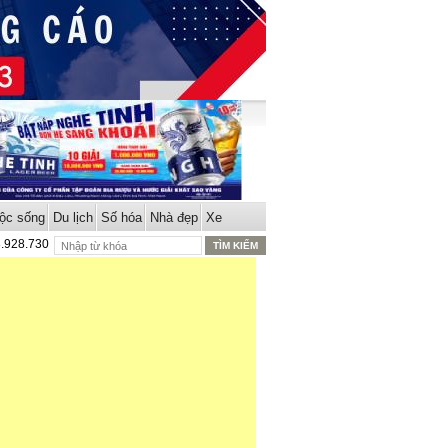
ộc sống
Du lịch
Số hóa
Nhà đẹp
Xe
8.928.730