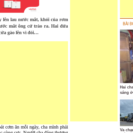
 lên lau nước mắt, khói của rơm
BÀI Đ
nước mắt ông cứ trào ra. Hai đứa
cửa gào lên vì đói…
Hai ch
sáng ở
át cơm ăn mỗi ngày, cha mình phải
Va chạ
 tắc cùng cực. Người cha đáng thương