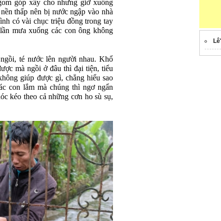
 gom góp xây cho nhưng giờ xuống
, nền thấp nên bị nước ngập vào nhà
h có vài chục triệu đồng trong tay
i lần mưa xuống các con ông không
Lê
ngồi, té nước lên người nhau. Khổ
ược mà ngồi ở đâu thì đại tiện, tiểu
 không giúp được gì, chẳng hiểu sao
ác con lắm mà chúng thì ngơ ngẩn
hóc kéo theo cả những cơn ho sù sụ,