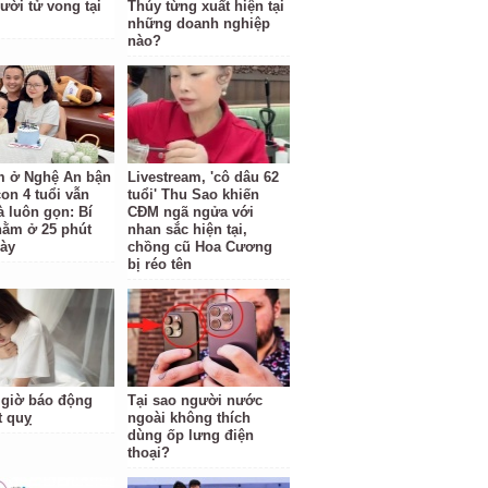
ười tử vong tại
Thúy từng xuất hiện tại
những doanh nghiệp
nào?
 ở Nghệ An bận
Livestream, 'cô dâu 62
on 4 tuổi vẫn
tuổi' Thu Sao khiến
à luôn gọn: Bí
CĐM ngã ngửa với
nằm ở 25 phút
nhan sắc hiện tại,
ày
chồng cũ Hoa Cương
bị réo tên
giờ báo động
Tại sao người nước
t quỵ
ngoài không thích
dùng ốp lưng điện
thoại?