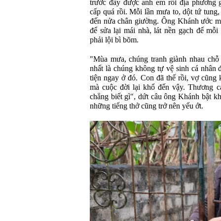
trước đây được anh em rồi địa phương
cấp quá rồi. Mỗi lần mưa to, dột tứ tung
đến nửa chân giường. Ông Khánh ước mìn
để sửa lại mái nhà, lát nền gạch để mỗ
phải lội bì bõm.
"Mùa mưa, chúng tranh giành nhau chỗ 
nhất là chúng không tự vệ sinh cá nhân đ
tiện ngay ở đó. Con đã thế rồi, vợ cũng
mà cuộc đời lại khổ đến vậy. Thương c
chẳng biết gì", dứt câu ông Khánh bật k
những tiếng thở cũng trở nên yếu ớt.