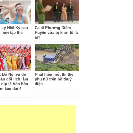
o Lý Nhã Kỳ sau
Ca sĩ Phương Diễm
 mới tập thể
Huyền vừa bị khởi tố là
ai?
: Bộ Nội vụ đề
Phát hiện một thi thể
oán đổi lịch làm
phụ nữ trên hồ thuỷ
 dịp lễ Văn hóa
điện
am kéo dài 4