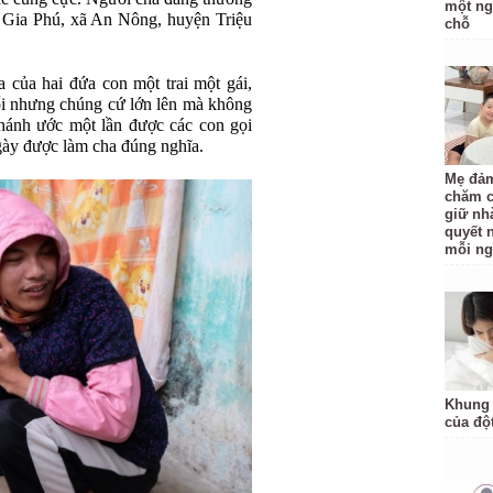
một ng
 Gia Phú, xã An Nông, huyện Triệu
chỗ
 của hai đứa con một trai một gái,
uổi nhưng chúng cứ lớn lên mà không
Khánh ước một lần được các con gọi
ày được làm cha đúng nghĩa.
Mẹ đảm
chăm c
giữ nh
quyết 
mỗi ng
Khung 
của độ