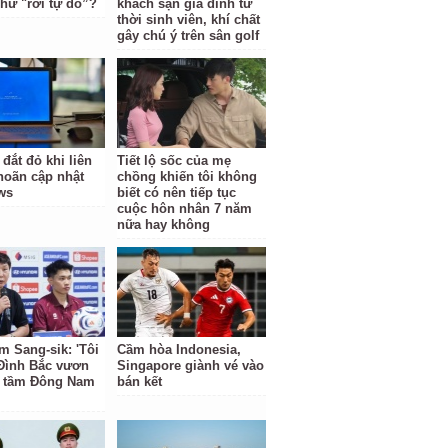
hư "rơi tự do”?
khách sạn gia đình từ
thời sinh viên, khí chất
gây chú ý trên sân golf
 đắt đỏ khi liên
Tiết lộ sốc của mẹ
 hoãn cập nhật
chồng khiến tôi không
ws
biết có nên tiếp tục
cuộc hôn nhân 7 năm
nữa hay không
m Sang-sik: 'Tôi
Cầm hòa Indonesia,
Đình Bắc vươn
Singapore giành vé vào
 tầm Đông Nam
bán kết