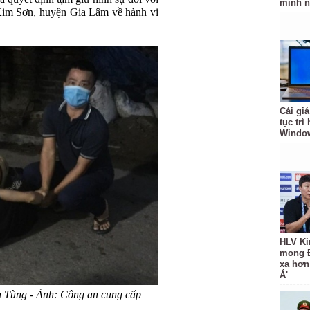
mình n
Kim Sơn, huyện Gia Lâm về hành vi
Cái giá
tục trì
Windo
HLV Ki
mong 
xa hơn
Á'
 Tùng - Ảnh: Công an cung cấp