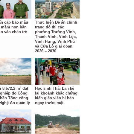
ẩn cấp bảo mẫu
Thực hiện Đề án chỉnh
g mầm non bắn
trang đô thị các
un vào chân trẻ
phường Trường Vinh,
Thành Vinh, Vinh Lộc,
Vinh Hưng, Vinh Phú
và Cửa Lò giai đoạn
2026 – 2030
 8.672,2 m² đất
Học sinh Thái Lan kể
ghiệp do Công
lại khoảnh khắc chứng
phần Tổng công
kiến giáo viên bị bắn
 Nghệ An quản lý
ngay trước mặt