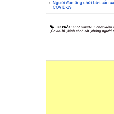
Người đàn ông chửi bới, cắn cá
COVID-19
Từ khóa:
,
chốt Covid-19
chốt kiểm 
,
,
,
Covid-19
đánh cảnh sát
chống người t