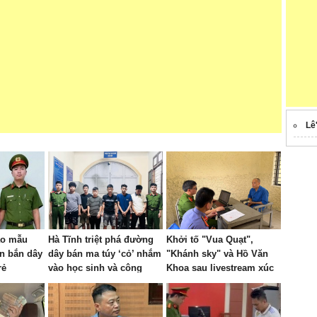
Lê
ảo mẫu
Hà Tĩnh triệt phá đường
Khởi tố "Vua Quạt",
n bắn dây
dây bán ma túy ‘cỏ’ nhắm
"Khánh sky" và Hồ Văn
rẻ
vào học sinh và công
Khoa sau livestream xúc
nhân
phạm nhau