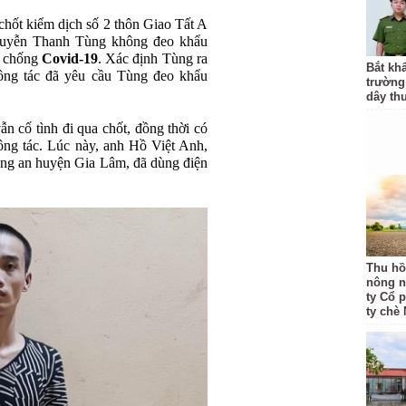
chốt kiểm dịch số 2 thôn Giao Tất A
Nguyễn Thanh Tùng không đeo khẩu
g chống
Covid-19
. Xác định Tùng ra
Bắt kh
ông tác đã yêu cầu Tùng đeo khẩu
trườn
dây th
n cố tình đi qua chốt, đồng thời có
công tác. Lúc này, anh Hồ Việt Anh,
Công an huyện Gia Lâm, đã dùng điện
Thu hồi
nông n
ty Cổ 
ty chè