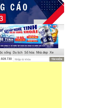
ộc sống
Du lịch
Số hóa
Nhà đẹp
Xe
8.928.730