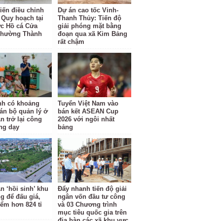
kiến điều chỉnh
Dự án cao tốc Vinh-
 Quy hoạch tại
Thanh Thủy: Tiến độ
c Hồ cá Cửa
giải phóng mặt bằng
phường Thành
đoạn qua xã Kim Bảng
rất chậm
nh có khoảng
Tuyển Việt Nam vào
cán bộ quản lý ở
bán kết ASEAN Cup
n trở lại công
2026 với ngôi nhất
ảng dạy
bảng
n ‘hồi sinh’ khu
Đẩy nhanh tiến độ giải
ng để đấu giá,
ngân vốn đầu tư công
iểm hơn 824 tỉ
và 03 Chương trình
mục tiêu quốc gia trên
địa bàn các xã khu vực