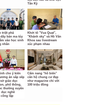
Tân Kỳ
 triệt phá
Khởi tố "Vua Quạt",
dây bán ma túy
"Khánh sky" và Hồ Văn
hắm vào học sinh
Khoa sau livestream
g nhân
xúc phạm nhau
ỉnh cho ý kiến
Cẩm nang "hô biến"
ương án sắp xếp
căn hộ chung cư đẹp
 sở giáo dục
như magazine chỉ với
n, phổ thông,
100 triệu đồng
ục thường xuyên
o dục nghề
 công lập