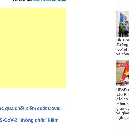
Hà Tĩnh
đường 
‘cỏ’ n
và côn
UBND t
vào Ph
các cơ
mầm no
c qua chốt kiểm soát Covid-
giáo d
và giá
nghiệp
S-CoV-2 "thông chốt" kiểm