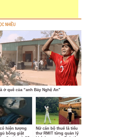
ỌC NHIỀU
à ở quê của “anh Bảy Nghệ An”
 có hiện tượng
Nữ cán bộ thuế là tiểu
gủ bỗng giật
thư RMIT từng quản lý