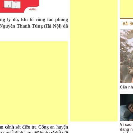
ng lý do, khi tổ công tác phòng
BÀI Đ
, Nguyễn Thanh Tùng (Hà Nội) đã
Căn nh
Vì sao
n cảnh sát điều tra Công an huyện
đang n
a quyết định tạm giữ hình sự đối với