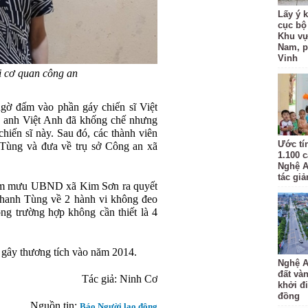
Lấy ý 
cục bộ
Khu vự
Nam, 
Vinh
 cơ quan công an
ngờ đấm vào phần gáy chiến sĩ Việt
, anh Việt Anh đã khống chế nhưng
hiến sĩ này. Sau đó, các thành viên
Ước tí
ế Tùng và đưa về trụ sở Công an xã
1.100 
Nghệ A
tác gi
am mưu UBND xã Kim Sơn ra quyết
Thanh Tùng về 2 hành vi không đeo
ong trường hợp không cần thiết là 4
ý gây thương tích vào năm 2014.
Nghệ A
đất và
Tác giả: Ninh Cơ
khởi đ
đồng
Nguồn tin:
Báo Người lao động