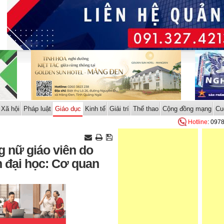
Xã hội
Pháp luật
Giáo dục
Kinh tế
Giải trí
Thể thao
Cộng đồng mạng
Cu
Hotline
: 097
 nữ giáo viên do
n đại học: Cơ quan