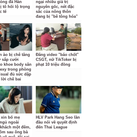
óng đá Hàn
ngại nhiều giá trị
 tố hối lộ trọng
nguyên gốc, nét đặc
c tế
sắc của nông thôn
đang bị "bê tông hóa"
n ào bị chê tăng
Đăng video "báo chốt"
ợ sắp cưới
CSGT, nữ TikToker bị
o khoe body săn
phạt 10 triệu đồng
sexy trong phòng
isual đủ sức dập
 lời chê bai
ỉ xin bố mẹ
HLV Park Hang Seo lần
ngủ ngoài
đầu nói về quyết định
khách một đêm,
đến Thai League
ôm sau ông bà
 về quê, tôi sai