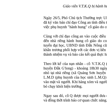
Giáo viên V.T.K.Q bị hành 
Ngày 26/5, Phó Chủ tịch Thường trực 
đã ký văn bản chỉ đạo Công an tỉnh điều t
việc phụ huynh "hành hung" cô giáo do co
Cùng với chỉ đạo công an vào cuộc điều 
đến nhà riêng hành hung cô giáo do co
tuyển đại học, UBND tỉnh Đắk Nông c
khẩn trương phối hợp với các đơn vị liên 
thành nhiệm vụ và báo cáo kết quả thực 
Theo lời kể của nạn nhân - cô V.T.K.Q
huyện Đắk G'long) - khoảng 18h30 ngày
nhỏ tại nhà riêng (xã Quảng Sơn huyện
L.M.D (phụ huynh của học sinh L.M.Q) 
vào mặt và người. Khi hàng xóm và người
bỏ chạy khỏi hiện trường.
Ngay sau đó, cô Q được mọi người đưa đ
và đồng thời trình báo cơ quan chức năng