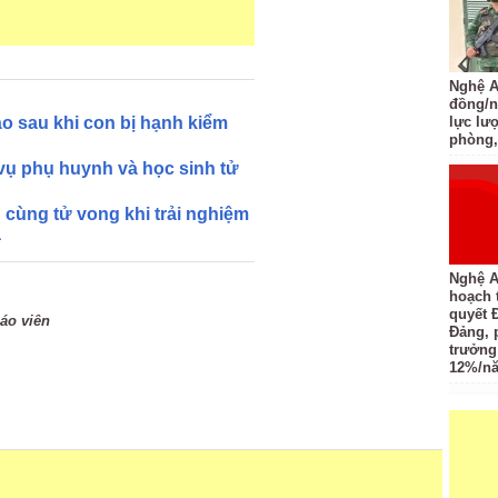
Nghệ An
đồng/n
́o sau khi con bị hạnh kiểm
lực lượ
phòng,
vụ phụ huynh và học sinh tử
cùng tử vong khi trải nghiệm
a
Nghệ A
hoạch 
quyết 
iáo viên
Đảng, 
trưởng
12%/n