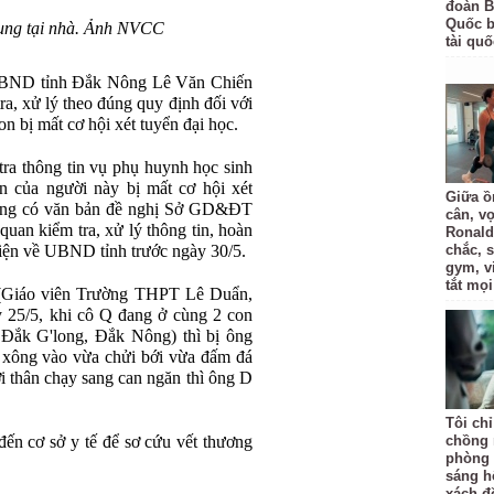
đoàn B
Quốc bị
hung tại nhà. Ảnh NVCC
tài quố
UBND tỉnh Đắk Nông Lê Văn Chiến
ra, xử lý theo đúng quy định đối với
n bị mất cơ hội xét tuyển đại học.
tra thông tin vụ phụ huynh học sinh
n của người này bị mất cơ hội xét
Giữa ồ
ũng có văn bản đề nghị Sở GD&ĐT
cân, v
quan kiểm tra, xử lý thông tin, hoàn
Ronald
hiện về UBND tỉnh trước ngày 30/5.
chắc, 
gym, v
tắt mọi
 (Giáo viên Trường THPT Lê Duẩn,
 25/5, khi cô Q đang ở cùng 2 con
 Đắk G'long, Đắk Nông) thì bị ông
xông vào vừa chửi bới vừa đấm đá
 thân chạy sang can ngăn thì ông D
Tôi ch
ến cơ sở y tế để sơ cứu vết thương
chồng 
phòng 
.
sáng h
xách đồ