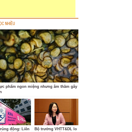
ỌC NHIỀU
hực phẩm ngon miệng nhưng âm thầm gây
n
 rúng động: Liên
Bộ trưởng VHTT&DL lo