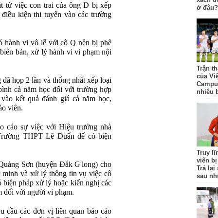
 từ việc con trai của ông D bị xếp
ở đâu?
điều kiện thi tuyển vào các trường
 hành vi vô lễ với cô Q nên bị phê
 biên bản, xử lý hành vi vi phạm nội
Trận t
của Vi
 đã họp 2 lần và thống nhất xếp loại
Campuc
bình cả năm học đối với trường hợp
nhiêu 
 vào kết quả đánh giá cả năm học,
áo viên.
o cáo sự việc với Hiệu trưởng nhà
Trường THPT Lê Duẩn để có biện
Truy l
viên bị
uảng Sơn (huyện Đắk G'long) cho
Trả lạ
 minh và xử lý thông tin vụ việc cô
sau nh
ó biện pháp xử lý hoặc kiến nghị các
 đối với người vi phạm.
ầu các đơn vị liên quan báo cáo