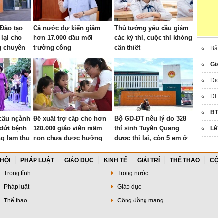
 Đào tạo
Cả nước dự kiến giảm
Thủ tướng yêu cầu giảm
 lại cho
hơn 17.000 đầu mối
các kỳ thi, cuộc thi không
g chuyên
trường công
cần thiết
Bả
Gi
Dị
ĐI
BT
cầu ngành
Đề xuất trợ cấp cho hơn
Bộ GD-ĐT nêu lý do 328
dứt bệnh
120.000 giáo viên mầm
thí sinh Tuyên Quang
Lê
ng lạm thu
non chưa được hưởng
được thi lại, còn 5 em ở
g trường
chế độ
Quảng Trị thì không
 HỘI
PHÁP LUẬT
GIÁO DỤC
KINH TẾ
GIẢI TRÍ
THỂ THAO
CỘ
Trong tỉnh
Trong nước
Pháp luật
Giáo dục
Thể thao
Cộng đồng mạng