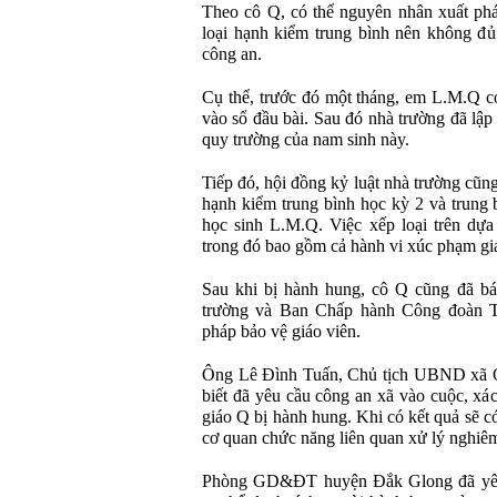
Theo cô Q, có thể nguyên nhân xuất phát
loại hạnh kiểm trung bình nên không đủ 
công an.
Cụ thể, trước đó một tháng, em L.M.Q có
vào sổ đầu bài. Sau đó nhà trường đã lập
quy trường của nam sinh này.
Tiếp đó, hội đồng kỷ luật nhà trường cũng
hạnh kiểm trung bình học kỳ 2 và trung 
học sinh L.M.Q. Việc xếp loại trên dựa
trong đó bao gồm cả hành vi xúc phạm gi
Sau khi bị hành hung, cô Q cũng đã bá
trường và Ban Chấp hành Công đoàn 
pháp bảo vệ giáo viên.
Ông Lê Đình Tuấn, Chủ tịch UBND xã Q
biết đã yêu cầu công an xã vào cuộc, xác
giáo Q bị hành hung. Khi có kết quả sẽ c
cơ quan chức năng liên quan xử lý nghiêm
Phòng GD&ĐT huyện Đắk Glong đã yêu c