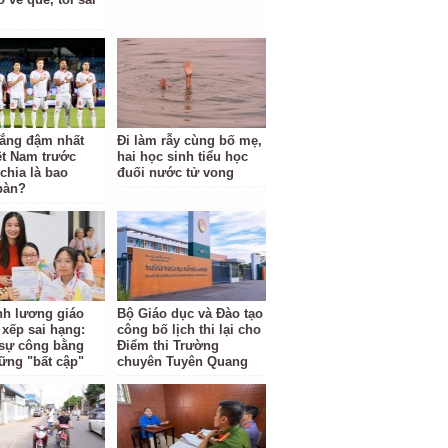
hắng đậm nhất
Đi làm rẫy cùng bố mẹ,
ệt Nam trước
hai học sinh tiểu học
hia là bao
đuối nước tử vong
bàn?
ĩnh lương giáo
Bộ Giáo dục và Đào tạo
 xếp sai hạng:
công bố lịch thi lại cho
i sự công bằng
Điểm thi Trường
ững "bất cập"
chuyên Tuyên Quang