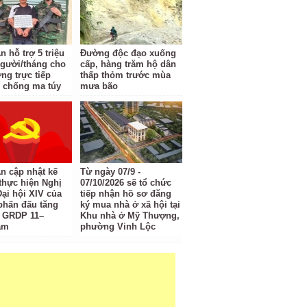
 hỗ trợ 5 triệu
Đường độc đạo xuống
gười/tháng cho
cấp, hàng trăm hộ dân
ng trực tiếp
thấp thỏm trước mùa
 chống ma túy
mưa bão
n cập nhật kế
Từ ngày 07/9 -
thực hiện Nghị
07/10/2026 sẽ tổ chức
Đại hội XIV của
tiếp nhận hồ sơ đăng
phấn đấu tăng
ký mua nhà ở xã hội tại
 GRDP 11–
Khu nhà ở Mỹ Thượng,
ăm
phường Vinh Lộc