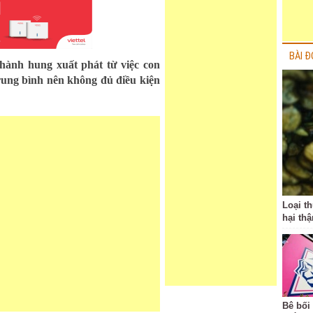
BÀI Đ
hành hung xuất phát từ việc con
trung bình nên không đủ điều kiện
Loại t
hại thậ
Bê bối