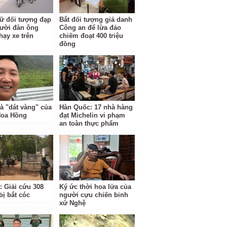
ữ đối tượng đạp
Bắt đối tượng giả danh
ười đàn ông
Công an để lừa đảo
hạy xe trên
chiếm đoạt 400 triệu
đồng
à "dát vàng" của
Hàn Quốc: 17 nhà hàng
Hoa Hồng
đạt Michelin vi phạm
an toàn thực phẩm
: Giải cứu 308
Ký ức thời hoa lửa của
bị bắt cóc
người cựu chiến binh
xứ Nghệ