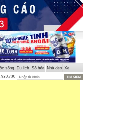
ộc sống
Du lịch
Số hóa
Nhà đẹp
Xe
8.928.730