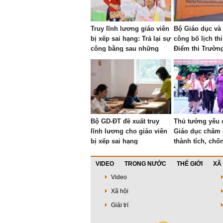
Truy lĩnh lương giáo viên
Bộ Giáo dục và
bị xếp sai hạng: Trả lại sự
công bố lịch thi
công bằng sau những
Điểm thi Trườn
"bất cập"
Tuyên Quang
Bộ GD-ĐT đề xuất truy
Thủ tướng yêu 
lĩnh lương cho giáo viên
Giáo dục chấm 
bị xếp sai hạng
thành tích, chố
và siết kỷ cươn
học
VIDEO
TRONG NƯỚC
THẾ GIỚI
XÃ
Video
Xã hội
Giải trí