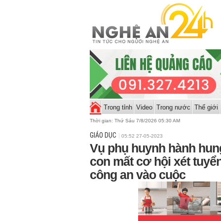
Trong tỉnh
Video
Trong nước
Thế giới
Thời gian:
Thứ Sáu 7/8/2026 05:31 AM
GIÁO DỤC
05:52 27-05-2023
Vụ phụ huynh hành hung
con mất cơ hội xét tuyể
công an vào cuộc