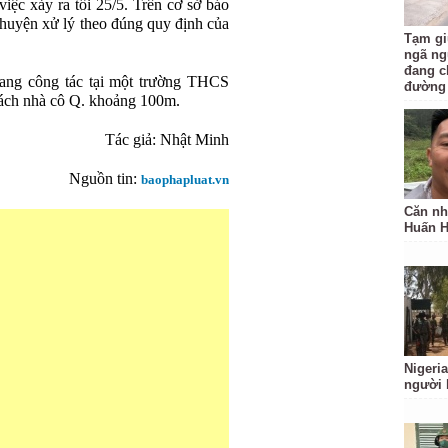
iệc xảy ra tối 25/5. Trên cơ sở báo
huyện xử lý theo đúng quy định của
Tạm gi
ngã ng
đang c
đang công tác tại một trường THCS
đường
cách nhà cô Q. khoảng 100m.
Tác giả: Nhật Minh
Nguồn tin:
baophapluat.vn
Căn nh
Huấn 
Nigeria
người 