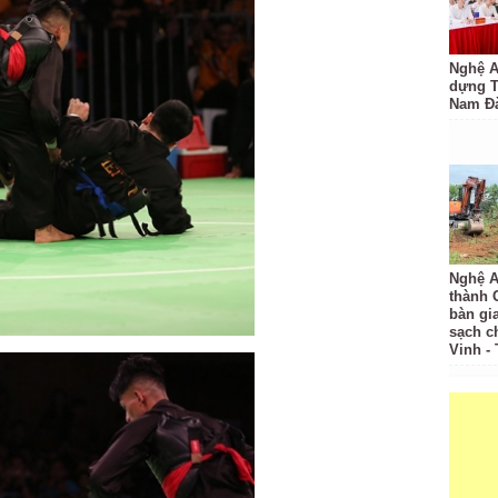
Nghệ A
dựng 
Nam Đ
Nghệ A
thành
bàn gi
sạch c
Vinh -