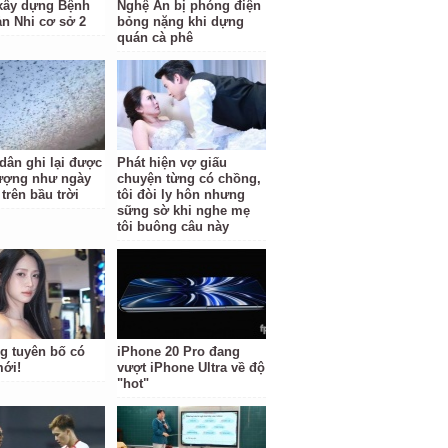
 xây dựng Bệnh
Nghệ An bị phóng điện
ản Nhi cơ sở 2
bỏng nặng khi dựng
quán cà phê
dân ghi lại được
Phát hiện vợ giấu
ượng như ngày
chuyện từng có chồng,
 trên bầu trời
tôi đòi ly hôn nhưng
sững sờ khi nghe mẹ
tôi buông câu này
g tuyên bố có
iPhone 20 Pro đang
mới!
vượt iPhone Ultra về độ
"hot"