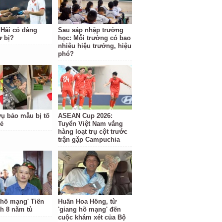
Hải có đáng
Sau sáp nhập trường
ự bị?
học: Mỗi trường có bao
nhiêu hiệu trưởng, hiệu
phó?
ụ bảo mẫu bị tố
ASEAN Cup 2026:
rẻ
Tuyển Việt Nam vắng
hàng loạt trụ cột trước
trận gặp Campuchia
 hồ mạng' Tiến
Huấn Hoa Hồng, từ
nh 8 năm tù
'giang hồ mạng' đến
cuộc khám xét của Bộ