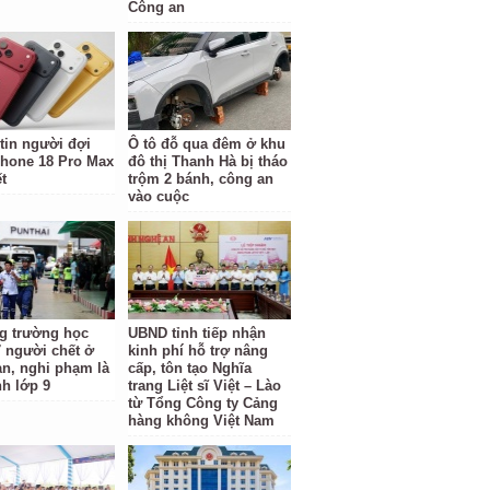
Công an
tin người đợi
Ô tô đỗ qua đêm ở khu
hone 18 Pro Max
đô thị Thanh Hà bị tháo
t
trộm 2 bánh, công an
vào cuộc
g trường học
UBND tỉnh tiếp nhận
7 người chết ở
kinh phí hỗ trợ nâng
an, nghi phạm là
cấp, tôn tạo Nghĩa
nh lớp 9
trang Liệt sĩ Việt – Lào
từ Tổng Công ty Cảng
hàng không Việt Nam