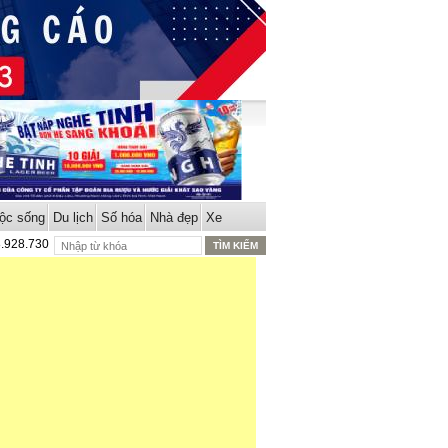
ộc sống
Du lịch
Số hóa
Nhà đẹp
Xe
8.928.730