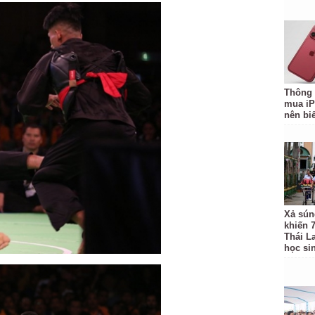
Thông 
mua iP
nên biế
Xả sún
khiến 
Thái L
học si