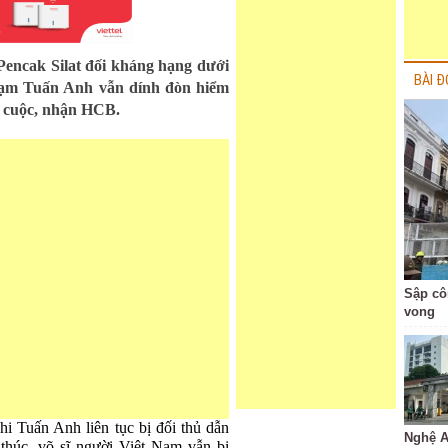
Pencak Silat đối kháng hạng dưới
BÀI Đ
hạm Tuấn Anh vẫn dính đòn hiểm
bỏ cuộc, nhận HCB.
Sập cô
vong
hi Tuấn Anh liên tục bị đối thủ dẫn
Nghệ A
 thúc, võ sĩ người Việt Nam vẫn bị