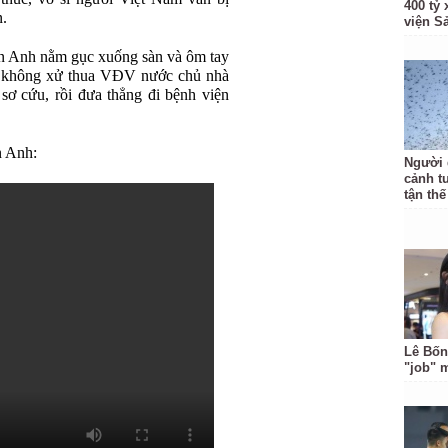
400 tỷ
n.
viện S
ấn Anh nằm gục xuống sàn và ôm tay
ẫn không xử thua VĐV nước chủ nhà
ơ cứu, rồi đưa thẳng đi bệnh viện
n Anh:
Người 
cảnh t
tận thế
Lê Bốn
"job" 