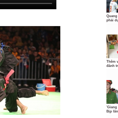
Quang 
phải d
Thêm v
đánh t
'Giang
Bịp lã