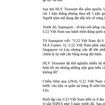
áp lực rất lớn.
Sau khi HLV Troussier lên nắm quyền, U
chỉ 1 trận thắng nhưng thua tới 5 trận 
Người hâm mộ đang đặt dấu hỏi về năng 
Trước đó, Siamsport – tờ báo nổi tiếng c
U22 Việt Nam sau hành trình đáng quên tạ
Tờ Siamsport viết: "U22 Việt Nam đá 6 t
SEA Games 32, U22 Việt Nam phải nằm 
Singapore và Lào nhưng vấn đề lớn nh
chính là sự mất cân bằng trong đội hình.
HLV Troussier đã thử nghiệm nhiều hệ t
hình tối ưu nhưng những trận giao hữu củ
không tốt".
Chiều hôm qua (29/4), U22 Việt Nam đã
bước vào trận ra quân tại bảng B môn 
Lào.
Buổi tập của U22 Việt Nam diễn ra ở địa
vì sân NIPES như 3 ngày trước đó. Sau 