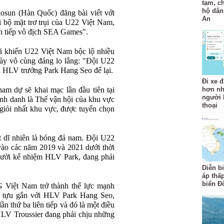
tạm, c
hộ dân
hosun (Hàn Quốc) đăng bài viết với
An
i bộ mặt trơ trụi của U22 Việt Nam,
iên tiếp vô địch SEA Games".
ã khiến U22 Việt Nam bộc lộ nhiều
ày vô cùng đáng lo lắng: "Đội U22
à HLV trưởng Park Hang Seo để lại.
Đi xe đ
 dự sẽ khai mạc lần đầu tiên tại
hơn nh
người b
nh danh là Thế vận hội của khu vực
thoại
iỏi nhất khu vực, được tuyển chọn
t dĩ nhiên là bóng đá nam. Đội U22
 vào các năm 2019 và 2021 dưới thời
ười kế nhiệm HLV Park, đang phải
Diễn b
áp thấp
biển Đ
Việt Nam trở thành thế lực mạnh
 tựu gắn với HLV Park Hang Seo,
 thứ ba liên tiếp và đó là một điều
 HLV Troussier đang phải chịu những