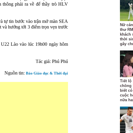
ền thông phải ra về để thầy trò HLV
 và tự tin bước vào trận mở màn SEA
Nữ cán 
t và hướng tới 3 điểm trọn vẹn trước
thư RM
khách 
thời si
p U22 Lào vào lúc 19h00 ngày hôm
gây chú
Tác giả: Phú Phú
Nguồn tin:
Báo Giáo dục & Thời đại
Tiết l
chồng 
biết có
cuộc h
nữa ha