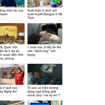
ống hiện tại của
Xuất hiện ổ dịch sốt
Thanh
xuất huyết Dengue ở Hà
Tĩnh
/8, Quốc hội
7 món bác sĩ Mỹ ăn khi
uận về 2 dự án
cần "đánh bay" mỡ
ên quan đến lĩnh
bụng
uốc phòng
à ở quê của
Vì sao có hiện tượng
ảy Nghệ An”
đang ngủ bỗng giật
mình như "rơi tự do”?