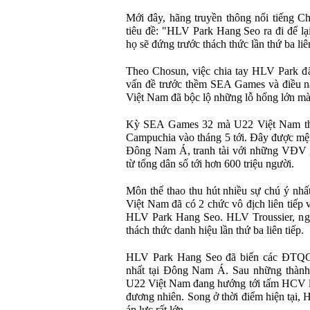
Mới đây, hãng truyền thông nổi tiếng C
tiêu đề: "HLV Park Hang Seo ra đi để lạ
họ sẽ đứng trước thách thức lần thứ ba l
Theo Chosun, việc chia tay HLV Park đ
vấn đề trước thềm SEA Games và điều n
Việt Nam đã bộc lộ những lỗ hổng lớn m
Kỳ SEA Games 32 mà U22 Việt Nam tham
Campuchia vào tháng 5 tới. Đây được mệ
Đông Nam Á, tranh tài với những VĐV g
từ tổng dân số tới hơn 600 triệu người.
Môn thể thao thu hút nhiều sự chú ý nhấ
Việt Nam đã có 2 chức vô địch liên tiếp
HLV Park Hang Seo. HLV Troussier, ng
thách thức danh hiệu lần thứ ba liên tiếp.
HLV Park Hang Seo đã biến các ĐTQG 
nhất tại Đông Nam Á. Sau những thành
U22 Việt Nam đang hướng tới tấm HCV lần
đương nhiên. Song ở thời điểm hiện tại,