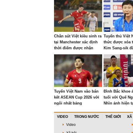
Chân sút Việt kiều sinh ra
Tuyển thủ Việt
tại Manchester xác định
thức được xóa 
thời điểm được nhận
Kim Sang-sik đ
quốc tịch Việt Nam
lượng đá bán k
Cup
Tuyển Việt Nam vào bán
Đình Bắc khoe ả
kết ASEAN Cup 2026 với
tuổi với Quế Ng
ngôi nhất bảng
Nhìn ảnh hiện t
CĐV ngỡ ngàng 
quá thành công
VIDEO
TRONG NƯỚC
THẾ GIỚI
XÃ
Video