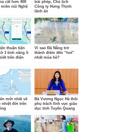
hia cắt hơn 400
trái phép, Chủ tịch
 miền núi Nghệ
Công ty Hưng Thịnh
lãnh án
iện thuận tiện
Vì sao Đà Nẵng trở
ờ 3 tính năng ít
thành điểm đến “hot”
iết trên điện
nhất mùa hè?
iến mới nhất về
Bà Vương Ngọc Hà thôi
 nhiệt đới trên
phụ trách lĩnh vực giáo
ông
dục tỉnh Tuyên Quang