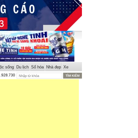
ộc sống
Du lịch
Số hóa
Nhà đẹp
Xe
8.928.730