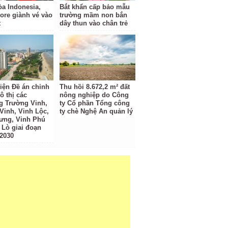
a Indonesia,
Bắt khẩn cấp bảo mẫu
ore giành vé vào
trường mầm non bắn
t
dây thun vào chân trẻ
iện Đề án chỉnh
Thu hồi 8.672,2 m² đất
ô thị các
nông nghiệp do Công
 Trường Vinh,
ty Cổ phần Tổng công
Vinh, Vinh Lộc,
ty chè Nghệ An quản lý
ưng, Vinh Phú
 Lò giai đoạn
 2030