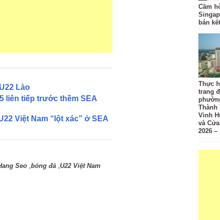
Cầm hò
Singap
bán kế
Thực h
 U22 Lào
trang đ
5 liên tiếp trước thềm SEA
phường
Thành 
Vinh H
U22 Việt Nam “lột xác” ở SEA
và Cửa
2026 –
,
,
Hang Seo
bóng đá
U22 Việt Nam