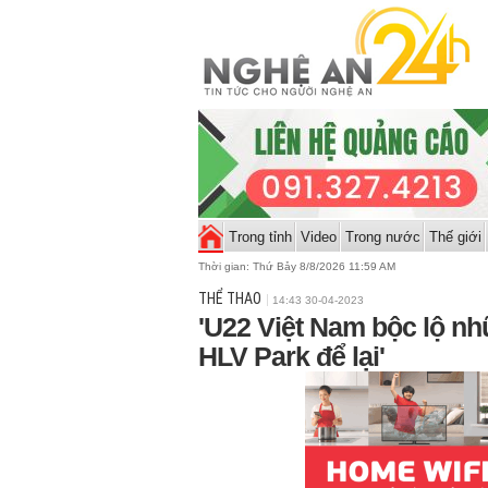
Trong tỉnh
Video
Trong nước
Thế giới
Thời gian:
Thứ Bảy 8/8/2026 11:59 AM
THỂ THAO
14:43 30-04-2023
'U22 Việt Nam bộc lộ n
HLV Park để lại'