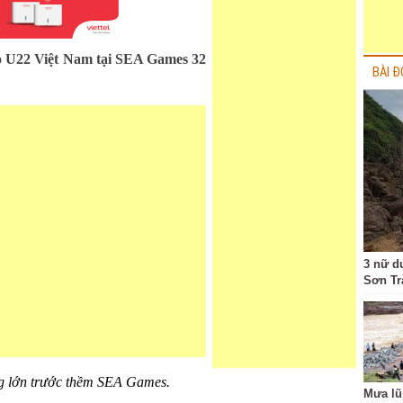
ho U22 Việt Nam tại SEA Games 32
BÀI Đ
3 nữ d
Sơn Tr
g lớn trước thềm SEA Games.
Mưa lũ