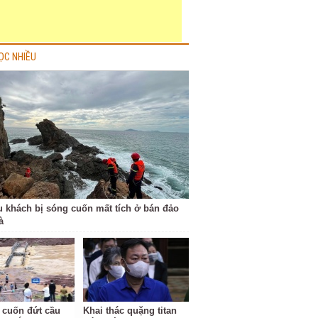
ỌC NHIỀU
u khách bị sóng cuốn mất tích ở bán đảo
à
 cuốn đứt cầu
Khai thác quặng titan