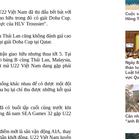
22 Việt Nam đã thi đấu bết bát với
Cuộc s
giao hữu trong đó có giải Doha Cup.
Hồng 
lực của HLV Troussier".
ủa Thái Lan cũng không đánh giá cao
i giải Doha Cup tại Qatar.
rận giao hữu nhưng thua tới 5. Tại
bảng B cùng Thái Lan, Malaysia,
Ngày 8
ất mà U22 Việt Nam đang gặp phải
thảo l
Luật li
vực Q
hống khác nhau để có được một đội
a họ lại chỉ thu được những kết quả
 có buổi tập cuối cùng trước khi
bóng đá nam SEA Games 32 gặp U22
Căn nh
“anh B
 điểm mới là sân vận động AIA, thay
phần khởi động, U22 Việt Nam luyện