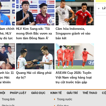
Lê
 Nam chính
HLV Kim Sang-sik: 'Tôi
Cầm hòa Indonesia,
thẻ, HLV
mong Đình Bắc vươn xa
Singapore giành vé vào
ầy đủ lực
hơn tầm Đông Nam Á'
bán kết
ết AFF
nh lúc 11
Quang Hải có đáng phải
ASEAN Cup 2026: Tuyển
ọc Hải:
dự bị?
Việt Nam vắng hàng loạt
ại khiến
trụ cột trước trận gặp
vì dậy thì
Campuchia
 HỘI
PHÁP LUẬT
GIÁO DỤC
KINH TẾ
GIẢI TRÍ
THỂ THAO
CỘ
Trong tỉnh
Trong nước