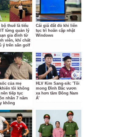
bộ thuế là tiểu
Cái giá đắt đỏ khi liên
IT từng quản lý
tục trì hoãn cập nhật
sạn gia đình từ
Windows
nh viên, khí chất
 ý trên sân golf
ộ sốc của mẹ
HLV Kim Sang-sik: 'Tôi
khiến tôi không
mong Đình Bắc vươn
 nên tiếp tục
xa hơn tầm Đông Nam
ôn nhân 7 năm
Á'
y không