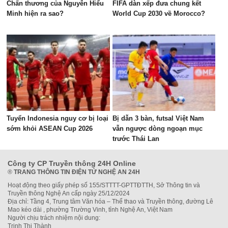
Chấn thương của Nguyễn Hiểu
FIFA dàn xếp đưa chung kết
Minh hiện ra sao?
World Cup 2030 về Morocco?
Tuyển Indonesia nguy cơ bị loại
Bị dẫn 3 bàn, futsal Việt Nam
sớm khỏi ASEAN Cup 2026
vẫn ngược dòng ngoạn mục
trước Thái Lan
Công ty CP Truyền thông 24H Online
®
TRANG THÔNG TIN ĐIỆN TỬ NGHỆ AN 24H
Hoạt động theo giấy phép số 155/STTTT-GPTTĐTTH, Sở Thông tin và
Truyền thông Nghệ An cấp ngày 25/12/2024
Địa chỉ: Tầng 4, Trung tâm Văn hóa – Thể thao và Truyền thông, đường Lê
Mao kéo dài , phường Trường Vinh, tỉnh Nghệ An, Việt Nam
Người chịu trách nhiệm nội dung:
Trịnh Thị Thành