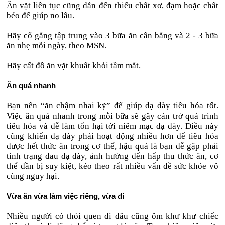
Ăn vặt liên tục cũng dẫn đến thiếu chất xơ, đạm hoặc chất
béo để giúp no lâu.
Hãy cố gắng tập trung vào 3 bữa ăn cân bằng và 2 - 3 bữa
ăn nhẹ mỗi ngày, theo MSN.
Hãy cất đồ ăn vặt khuất khỏi tầm mắt.
Ăn quá nhanh
Bạn nên “ăn chậm nhai kỹ” để giúp dạ dày tiêu hóa tốt.
Việc ăn quá nhanh trong mỗi bữa sẽ gây cản trở quá trình
tiêu hóa và dễ làm tổn hại tới niêm mạc dạ dày. Điều này
cũng khiến dạ dày phải hoạt động nhiều hơn để tiêu hóa
được hết thức ăn trong cơ thể, hậu quả là bạn dễ gặp phải
tình trạng đau dạ dày, ảnh hưởng đến hấp thu thức ăn, cơ
thể dần bị suy kiệt, kéo theo rất nhiều vấn đề sức khỏe vô
cùng nguy hại.
Vừa ăn vừa làm việc riêng, vừa đi
Nhiều người có thói quen đi đâu cũng ôm khư khư chiếc