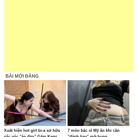
BÀI MỚI ĐĂNG
Xuất hiện hot girl bi-a sở hữu
7 món bác sĩ Mỹ ăn khi cần
sắc vóc "áp đảo" Gấm Kami
"đánh bay" mỡ bụng