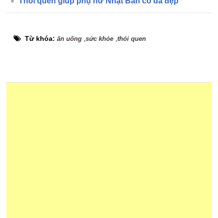
Thói quen giúp phụ nữ Nhật Bản có da đẹp
Từ khóa:
,
,
ăn uống
sức khỏe
thói quen