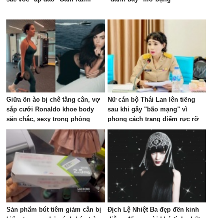
Giữa ồn ào bị chê tăng cân, vợ
Nữ cán bộ Thái Lan lên tiếng
sắp cưới Ronaldo khoe body
sau khi gây "bão mạng" vì
săn chắc, sexy trong phòng
phong cách trang điểm rực rỡ
gym, visual đủ sức dập tắt mọi
trong cuộc họp ngân sách
lời chê bai
Sản phẩm bút tiêm giảm cân bị
Địch Lệ Nhiệt Ba đẹp đến kinh