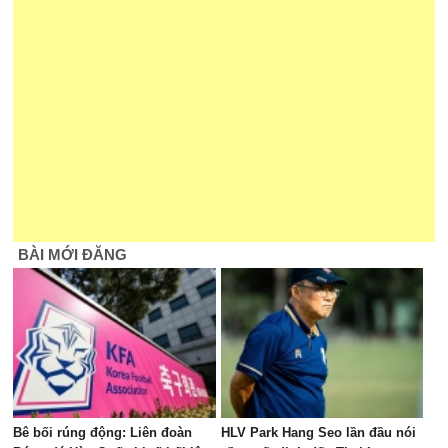
BÀI MỚI ĐĂNG
Bê bối rúng động: Liên đoàn
HLV Park Hang Seo lần đầu nói