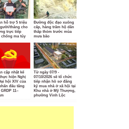
 hỗ trợ 5 triệu
Đường độc đạo xuống
gười/tháng cho
cấp, hàng trăm hộ dân
ng trực tiếp
thấp thỏm trước mùa
 chống ma túy
mưa bão
n cập nhật kế
Từ ngày 07/9 -
thực hiện Nghị
07/10/2026 sẽ tổ chức
Đại hội XIV của
tiếp nhận hồ sơ đăng
phấn đấu tăng
ký mua nhà ở xã hội tại
 GRDP 11–
Khu nhà ở Mỹ Thượng,
ăm
phường Vinh Lộc