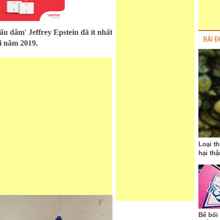
ấu dâm' Jeffrey Epstein đã ít nhất
BÀI Đ
ời năm 2019.
Loại t
hại thậ
Bê bối