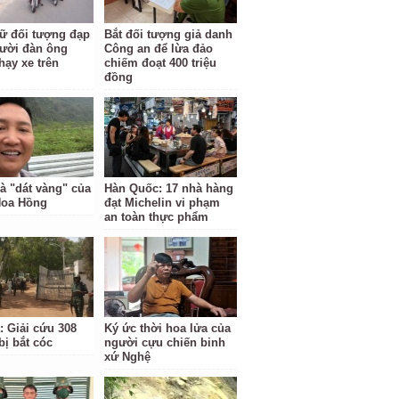
ữ đối tượng đạp
Bắt đối tượng giả danh
ười đàn ông
Công an để lừa đảo
hạy xe trên
chiếm đoạt 400 triệu
đồng
à "dát vàng" của
Hàn Quốc: 17 nhà hàng
Hoa Hồng
đạt Michelin vi phạm
an toàn thực phẩm
: Giải cứu 308
Ký ức thời hoa lửa của
bị bắt cóc
người cựu chiến binh
xứ Nghệ