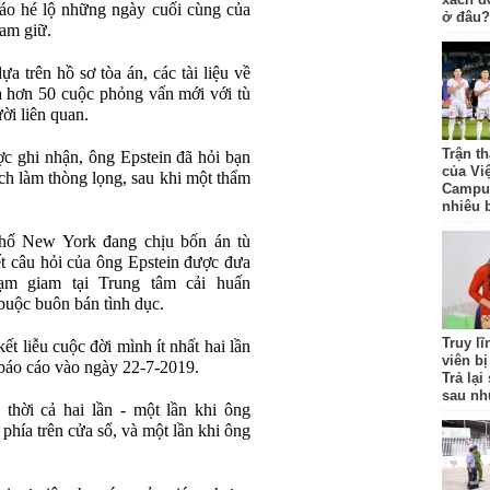
cáo hé lộ những ngày cuối cùng của
ở đâu?
iam giữ.
a trên hồ sơ tòa án, các tài liệu về
à hơn 50 cuộc phỏng vấn mới với tù
ời liên quan.
Trận t
ược ghi nhận, ông Epstein đã hỏi bạn
của Vi
ch làm thòng lọng, sau khi một thẩm
Campuc
nhiêu 
phố New York đang chịu bốn án tù
iết câu hỏi của ông Epstein được đưa
tạm giam tại Trung tâm cải huấn
 buộc buôn bán tình dục.
Truy l
kết liễu cuộc đời mình ít nhất hai lần
viên bị
 báo cáo vào ngày 22-7-2019.
Trả lạ
sau nh
 thời cả hai lần - một lần khi ông
phía trên cửa sổ, và một lần khi ông