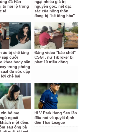
óng đá Hàn
ngại nhiều giá trị
 tố hối lộ trọng
nguyên gốc, nét đặc
c tế
sắc của nông thôn
đang bị "bê tông hóa"
n ào bị chê tăng
Đăng video "báo chốt"
ợ sắp cưới
CSGT, nữ TikToker bị
o khoe body săn
phạt 10 triệu đồng
sexy trong phòng
isual đủ sức dập
 lời chê bai
ỉ xin bố mẹ
HLV Park Hang Seo lần
ngủ ngoài
đầu nói về quyết định
khách một đêm,
đến Thai League
ôm sau ông bà
 về quê, tôi sai