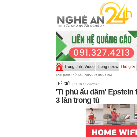
Trong tỉnh
Video
Trong nước
Thế giới
Thời gian:
Thứ Sáu 7/8/2026 05:25 AM
THẾ GIỚI
07:19 18-06-2026
'Tỉ phú ấu dâm' Epstein t
3 lần trong tù