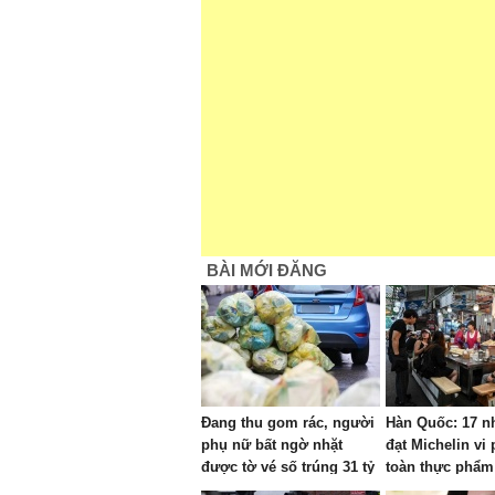
BÀI MỚI ĐĂNG
Đang thu gom rác, người
Hàn Quốc: 17 n
phụ nữ bất ngờ nhặt
đạt Michelin vi
được tờ vé số trúng 31 tỷ
toàn thực phẩm
đồng và cái kết