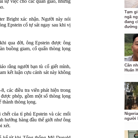
ai sự việc cho các quản giáo, nhưng
ạo.
Tạm gi
ngã ng
ter Bright xác nhận. Người này nói
đang c
ông Epstein cố tự sát ngay sau khi vị
đường
khi qua đời, ông Epstein được ông
 sàn buồng giam, cổ quấn thòng lọng
Căn nh
iáo rằng người bạn tù cố giết mình,
Huấn 
giam kết luận cựu cảnh sát này không
8, các điều tra viên phát hiện trong
 được phép, gồm một số thòng lọng
ế thành thòng lọng.
 chết của tỉ phú Epstein và các mối
Nigeria
người 
nh hưởng hàng đầu thế giới như ông
i xét.
 bố kể từ khi Tổng thống Mỹ Donald