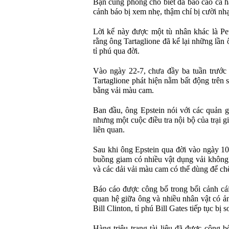
Bạn cùng phòng cho biết đã báo cáo cả h
cảnh báo bị xem nhẹ, thậm chí bị cười nh
Lời kể này được một tù nhân khác là Pe
rằng ông Tartaglione đã kể lại những lần 
tỉ phú qua đời.
Vào ngày 22-7, chưa đầy ba tuần trước 
Tartaglione phát hiện nằm bất động trên
bằng vải màu cam.
Ban đầu, ông Epstein nói với các quản g
nhưng một cuộc điều tra nội bộ của trại 
liên quan.
Sau khi ông Epstein qua đời vào ngày 10-
buồng giam có nhiều vật dụng vải không
và các dải vải màu cam có thể dùng để ch
Báo cáo được công bố trong bối cảnh cái
quan hệ giữa ông và nhiều nhân vật có ả
Bill Clinton, tỉ phú Bill Gates tiếp tục bị so
Hàng triệu trang tài liệu đã được công