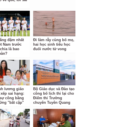
hắng đậm nhất
Đi làm rẫy cùng bố mẹ,
ệt Nam trước
hai học sinh tiểu học
hia là bao
đuối nước tử vong
bàn?
ĩnh lương giáo
Bộ Giáo dục và Đào tạo
 xếp sai hạng:
công bố lịch thi lại cho
i sự công bằng
Điểm thi Trường
ững "bất cập"
chuyên Tuyên Quang