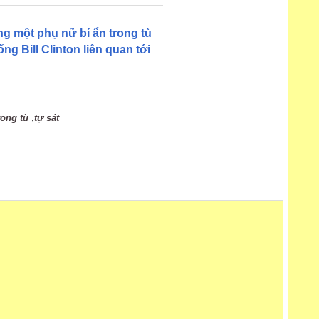
g một phụ nữ bí ẩn trong tù
g Bill Clinton liên quan tới
,
rong tù
tự sát