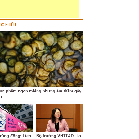
ỌC NHIỀU
hực phẩm ngon miệng nhưng âm thầm gây
n
 rúng động: Liên
Bộ trưởng VHTT&DL lo