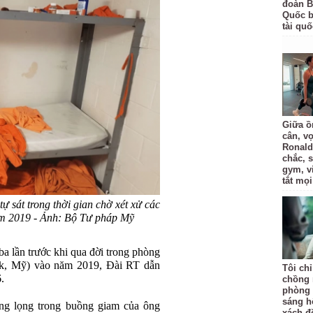
đoàn B
Quốc bị
tài quố
Giữa ồ
cân, v
Ronald
chắc, 
gym, v
tắt mọi
tự sát trong thời gian chờ xét xử các
ăm 2019 - Ảnh: Bộ Tư pháp Mỹ
t ba lần trước khi qua đời trong phòng
rk, Mỹ) vào năm 2019, Đài RT dẫn
Tôi ch
.
chồng 
phòng 
sáng h
òng lọng trong buồng giam của ông
xách đồ