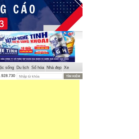
ộc sống
Du lịch
Số hóa
Nhà đẹp
Xe
8.928.730