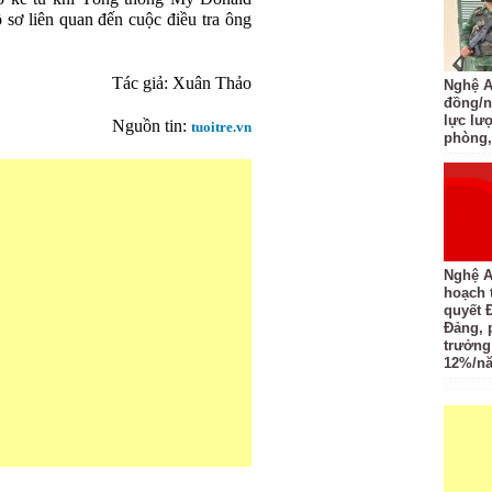
 sơ liên quan đến cuộc điều tra ông
Tác giả: Xuân Thảo
Nghệ An
đồng/n
lực lượ
Nguồn tin:
tuoitre.vn
phòng,
Nghệ A
hoạch 
quyết 
Đảng, 
trưởng
12%/n