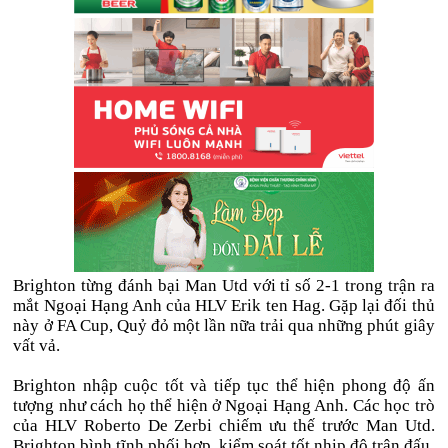
Brighton từng đánh bại Man Utd với tỉ số 2-1 trong trận ra
mắt Ngoại Hạng Anh của HLV Erik ten Hag. Gặp lại đối thủ
này ở FA Cup, Quỷ đỏ một lần nữa trải qua những phút giây
vất vả.
Brighton nhập cuộc tốt và tiếp tục thể hiện phong độ ấn
tượng như cách họ thể hiện ở Ngoại Hạng Anh. Các học trò
của HLV Roberto De Zerbi chiếm ưu thế trước Man Utd.
Brighton bình tĩnh phối hợp, kiểm soát tốt nhịp độ trận đấu.