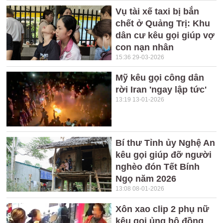
Vụ tài xế taxi bị bắn
chết ở Quảng Trị: Khu
dân cư kêu gọi giúp vợ
con nạn nhân
15:36 29-03-2026
Mỹ kêu gọi công dân
rời Iran 'ngay lập tức'
13:19 13-01-2026
Bí thư Tỉnh ủy Nghệ An
kêu gọi giúp đỡ người
nghèo đón Tết Bính
Ngọ năm 2026
13:08 08-01-2026
Xôn xao clip 2 phụ nữ
kêu gọi ủng hộ đồng