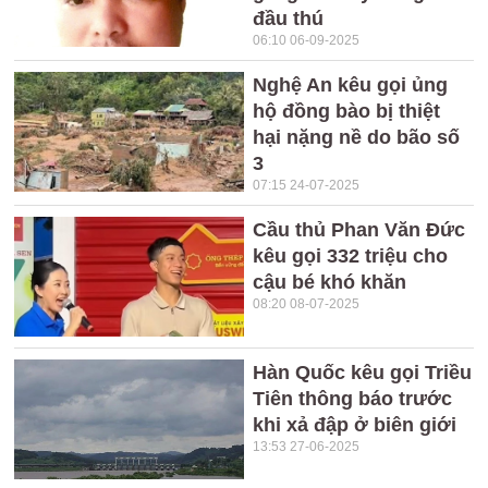
đầu thú
06:10 06-09-2025
Nghệ An kêu gọi ủng
hộ đồng bào bị thiệt
hại nặng nề do bão số
3
07:15 24-07-2025
Cầu thủ Phan Văn Đức
kêu gọi 332 triệu cho
cậu bé khó khăn
08:20 08-07-2025
Hàn Quốc kêu gọi Triều
Tiên thông báo trước
khi xả đập ở biên giới
13:53 27-06-2025