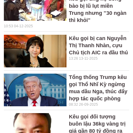
bào bị lũ lụt miền
Trung nhưng "30 ngàn
thì khỏi"
10:53 04-12-2025
Kêu gọi bị can Nguyễn
Thị Thanh Nhàn, cựu
Chủ tịch AIC ra đầu thú
13:26 13-11-2025
Tổng thống Trump kêu
gọi Thổ Nhĩ Kỳ ngừng
mua dầu Nga, thúc đẩy
hợp tác quốc phòng
08:32 26-09-2025
Kêu gọi đối tượng
buôn lậu 36kg vàng trị
giá gần 80 tỷ đồng ra