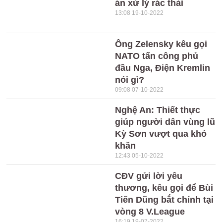
án xử lý rác thải
13:08 19-10-2022
Ông Zelensky kêu gọi
NATO tấn công phủ
đầu Nga, Điện Kremlin
nói gì?
09:08 07-10-2022
Nghệ An: Thiết thực
giúp người dân vùng lũ
Kỳ Sơn vượt qua khó
khăn
12:43 05-10-2022
CĐV gửi lời yêu
thương, kêu gọi để Bùi
Tiến Dũng bắt chính tại
vòng 8 V.League
16:19 19-07-2022