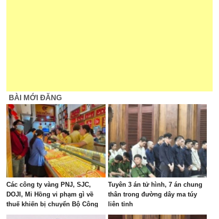
BÀI MỚI ĐĂNG
Các công ty vàng PNJ, SJC,
Tuyên 3 án tử hình, 7 án chung
DOJI, Mi Hồng vi phạm gì về
thân trong đường dây ma túy
thuế khiến bị chuyển Bộ Công
liên tỉnh
an xem xét?