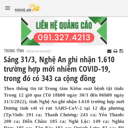
TRONG TỈNH
08:04 31-03-2022
Sáng 31/3, Nghệ An ghi nhận 1.610
trường hợp mới nhiễm COVID-19,
trong đó có 343 ca cộng đồng
Theo thông tin từ Trung tâm Kiểm soát bệnh tật tỉnh:
Trong 12 giờ qua (Từ 18h00 ngày 30/3 đến 06h00 ngày
31/3/2022), tỉnh Nghệ An ghi nhận 1.610 trường hợp mới
Dương tính với vi rút SARS-CoV-2 tại 12 địa phương
(Tp.Vinh: 291 ca; Thanh Chương: 243 ca; Yên Thành:
200 ca; Diễn Châu: 185 ca; Nghi Lộc: 149 ca; Nghĩa
Đàn: 105 ca; Tân Kỳ: 102 ca; Quỳnh Lưu: 83 ca; Đô