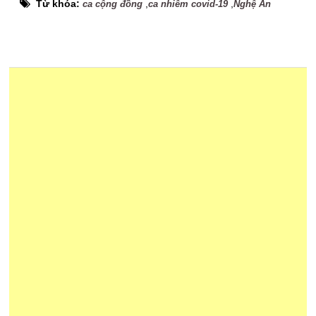
Từ khóa:
,
,
ca cộng đồng
ca nhiễm covid-19
Nghệ An