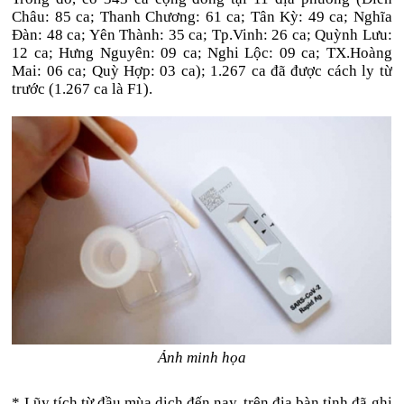
Châu: 85 ca; Thanh Chương: 61 ca; Tân Kỳ: 49 ca; Nghĩa
Đàn: 48 ca; Yên Thành: 35 ca; Tp.Vinh: 26 ca; Quỳnh Lưu:
12 ca; Hưng Nguyên: 09 ca; Nghi Lộc: 09 ca; TX.Hoàng
Mai: 06 ca; Quỳ Hợp: 03 ca); 1.267 ca đã được cách ly từ
trước (1.267 ca là F1).
Ảnh minh họa
* Lũy tích từ đầu mùa dịch đến nay, trên địa bàn tỉnh đã ghi