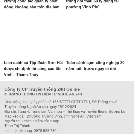
cường công tác quản lý hoạt
trúng gói thầu 60 tỷ đồng tại
động khoáng sản trên địa bàn
phường Vinh Phú
tỉnh
Liên danh có Tập đoàn Sơn Hải
Toàn cảnh cụm công nghiệp 20
được chỉ định thi công cao tốc
năm tuổi trước ngày di dời
Vinh - Thanh Thủy
Công ty CP Truyền thông 24H Online
®
TRANG THÔNG TIN ĐIỆN TỬ NGHỆ AN 24H
Hoạt động theo giấy phép số 155/STTTT-GPTTĐTTH, Sở Thông tin và
Truyền thông Nghệ An cấp ngày 25/12/2024
Địa chỉ: Tầng 4, Trung tâm Văn hóa – Thể thao và Truyền thông, đường Lê
Mao kéo dài , phường Trường Vinh, tỉnh Nghệ An, Việt Nam
Người chịu trách nhiệm nội dung:
Trịnh Thị Thành
Liên hệ nội dung: 0978.928.730