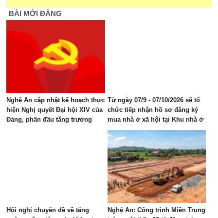
BÀI MỚI ĐĂNG
Nghệ An cập nhật kế hoạch thực
Từ ngày 07/9 - 07/10/2026 sẽ tổ
hiện Nghị quyết Đại hội XIV của
chức tiếp nhận hồ sơ đăng ký
Đảng, phấn đấu tăng trưởng
mua nhà ở xã hội tại Khu nhà ở
GRDP 11–12%/năm
Mỹ Thượng, phường Vinh Lộc
Hội nghị chuyên đề về tăng
Nghệ An: Công trình Miền Trung