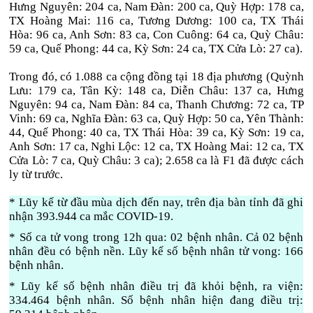
Hưng Nguyên: 204 ca, Nam Đàn: 200 ca, Quỳ Hợp: 178 ca,
TX Hoàng Mai: 116 ca, Tương Dương: 100 ca, TX Thái
Hòa: 96 ca, Anh Sơn: 83 ca, Con Cuông: 64 ca, Quỳ Châu:
59 ca, Quế Phong: 44 ca, Kỳ Sơn: 24 ca, TX Cửa Lò: 27 ca).
Trong đó, có 1.088 ca cộng đồng tại 18 địa phương (Quỳnh
Lưu: 179 ca, Tân Kỳ: 148 ca, Diễn Châu: 137 ca, Hưng
Nguyên: 94 ca, Nam Đàn: 84 ca, Thanh Chương: 72 ca, TP
Vinh: 69 ca, Nghĩa Đàn: 63 ca, Quỳ Hợp: 50 ca, Yên Thành:
44, Quế Phong: 40 ca, TX Thái Hòa: 39 ca, Kỳ Sơn: 19 ca,
Anh Sơn: 17 ca, Nghi Lộc: 12 ca, TX Hoàng Mai: 12 ca, TX
Cửa Lò: 7 ca, Quỳ Châu: 3 ca); 2.658 ca là F1 đã được cách
ly từ trước.
* Lũy kế từ đầu mùa dịch đến nay, trên địa bàn tỉnh đã ghi
nhận 393.944 ca mắc COVID-19.
* Số ca tử vong trong 12h qua: 02 bệnh nhân. Cả 02 bệnh
nhân đều có bệnh nền. Lũy kế số bệnh nhân tử vong: 166
bệnh nhân.
* Lũy kế số bệnh nhân điều trị đã khỏi bệnh, ra viện:
334.464 bệnh nhân. Số bệnh nhân hiện đang điều trị: