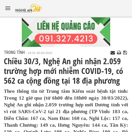
TRONG TỈNH
19:31 30-03-2022
Chiều 30/3, Nghệ An ghi nhận 2.059
trường hợp mới nhiễm COVID-19, có
562 ca cộng đồng tại 18 địa phương
Theo thông tin từ Trung tâm Kiểm soát bệnh tật tỉnh:
Trong 12 giờ qua (từ 6h00 đến 18h00 ngày 30/03/2022),
Nghệ An ghi nhận 2.059 trường hợp mới Dương tính với
vi rút SARS-CoV-2 tại 21 địa phương (TP Vinh: 183 ca,
Diễn Châu: 167 ca, Nam Đàn: 160 ca, Nghi Lộc: 157 ca,
Thanh Chương: 149 ca, Hưng Nguyên: 144 ca, Tân Kỳ:
130 ca, Quỳnh Lưu: 108 ca, Nghĩa Đàn: 100 ca, Đô