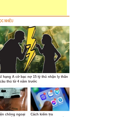
ỌC NHIỀU
sĩ hạng A cờ bạc nợ 15 tỷ thú nhận ly thân
cầu thủ từ 4 năm trước
iện chồng ngoại
Cách kiểm tra