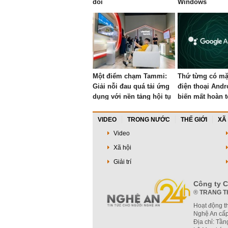
dõi
Windows
Một điểm chạm Tammi:
Thứ từng có mặ
Giải nỗi đau quá tải ứng
điện thoại Andr
dụng với nền tảng hội tụ
biến mất hoàn 
mới của Viettel
VIDEO
TRONG NƯỚC
THẾ GIỚI
XÃ
Video
Xã hội
Giải trí
Công ty C
®
TRANG T
Hoạt động t
Nghệ An cấp
Địa chỉ: Tầ