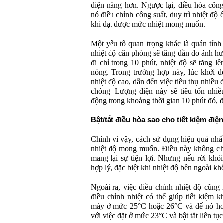
điện năng hơn. Ngược lại, điều hòa công
nó điều chỉnh công suất, duy trì nhiệt độ 
khi đạt được mức nhiệt mong muốn.
Một yếu tố quan trọng khác là quán tính 
nhiệt độ căn phòng sẽ tăng dần do ảnh hư
đi chỉ trong 10 phút, nhiệt độ sẽ tăng lên
nóng. Trong trường hợp này, lúc khởi đ
nhiệt độ cao, dẫn đến việc tiêu thụ nhiều
chóng. Lượng điện này sẽ tiêu tốn nhiề
động trong khoảng thời gian 10 phút đó, đặ
Bật/tắt điều hòa sao cho tiết kiệm điệ
Chính vì vậy, cách sử dụng hiệu quả nhất
nhiệt độ mong muốn. Điều này không chỉ
mang lại sự tiện lợi. Nhưng nếu rời khỏi
hợp lý, đặc biệt khi nhiệt độ bên ngoài k
Ngoài ra, việc điều chỉnh nhiệt độ cũng 
điều chỉnh nhiệt có thể giúp tiết kiệm 
máy ở mức 25°C hoặc 26°C và để nó hoạt
với việc đặt ở mức 23°C và bật tắt liên tục