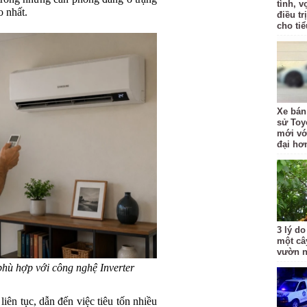
tình, 
o nhất.
điều t
cho ti
Xe bán
sử Toy
mới với
đại hơ
3 lý do
một câ
vườn 
 phù hợp với công nghệ Inverter
liên tục, dẫn đến việc tiêu tốn nhiều