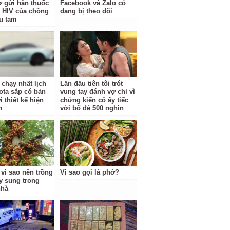
vợ gửi hẳn thuốc
Facebook và Zalo có
rị HIV của chồng
đang bị theo dõi
ểu tam
 chạy nhất lịch
Lần đầu tiên tôi trót
ota sắp có bản
vung tay đánh vợ chỉ vì
 thiết kế hiện
chứng kiến cô ấy tiếc
n
với bố đẻ 500 nghìn
 vì sao nên trồng
Vì sao gọi là phở?
y sung trong
nhà