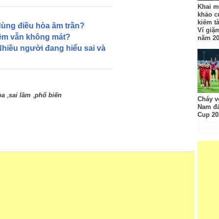
Khai m
khảo c
kiếm t
dùng điều hòa âm trần?
Ví giặ
đêm vẫn không mát?
năm 2
hiều người đang hiểu sai và
,
,
òa
sai lầm
phổ biến
Cháy v
Nam đá
Cup 20