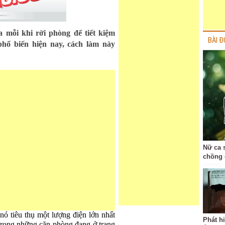
a mỗi khi rời phòng để tiết kiệm
BÀI Đ
phổ biến hiện nay, cách làm này
Nữ ca 
chồng 
 nó tiêu thụ một lượng điện lớn nhất
Phát h
 trong những căn phòng đang ở trạng