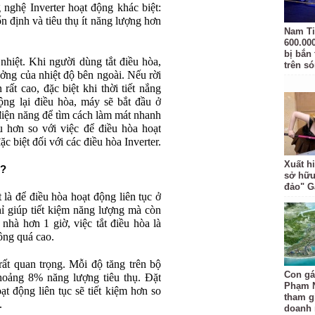
 nghệ Inverter hoạt động khác biệt:
ổn định và tiêu thụ ít năng lượng hơn
Nam Ti
600.00
bị bắn
nhiệt. Khi người dùng tắt điều hòa,
trên s
ởng của nhiệt độ bên ngoài. Nếu rời
 rất cao, đặc biệt khi thời tiết nắng
ộng lại điều hòa, máy sẽ bắt đầu ở
 điện năng để tìm cách làm mát nhanh
u hơn so với việc để điều hòa hoạt
c biệt đối với các điều hòa Inverter.
Xuất hi
n?
sở hữu
đảo" 
 là để điều hòa hoạt động liên tục ở
 giúp tiết kiệm năng lượng mà còn
 nhà hơn 1 giờ, việc tắt điều hòa là
hông quá cao.
rất quan trọng. Mỗi độ tăng trên bộ
Con gá
khoảng 8% năng lượng tiêu thụ. Đặt
Phạm 
 động liên tục sẽ tiết kiệm hơn so
tham gi
.
doanh 