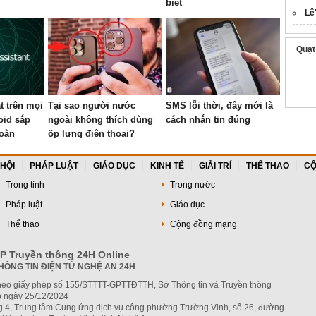
biết
Lê
Quạt 
t trên mọi
Tại sao người nước
SMS lỗi thời, đây mới là
oid sắp
ngoài không thích dùng
cách nhắn tin đúng
toàn
ốp lưng điện thoại?
 HỘI
PHÁP LUẬT
GIÁO DỤC
KINH TẾ
GIẢI TRÍ
THỂ THAO
CỘ
Trong tỉnh
Trong nước
Pháp luật
Giáo dục
Thể thao
Cộng đồng mạng
P Truyền thông 24H Online
HÔNG TIN ĐIỆN TỬ NGHỆ AN 24H
heo giấy phép số 155/STTTT-GPTTĐTTH, Sở Thông tin và Truyền thông
 ngày 25/12/2024
ng 4, Trung tâm Cung ứng dịch vụ công phường Trường Vinh, số 26, đường