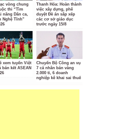
ạc vòng chung
Thanh Hóa: Hoàn thành
uộc thi “Tìm
việc xây dựng, phê
ài năng Dân ca,
duyệt Đề án sắp xếp
m Nghệ Tĩnh”
các cơ sở giáo dục
026
trước ngày 15/8
é xem tuyển Việt
Chuyển Bộ Công an vụ
 bán kết ASEAN
7 cá nhân bán vàng
26
2.000 tỉ, 6 doanh
nghiệp kê khai sai thuế