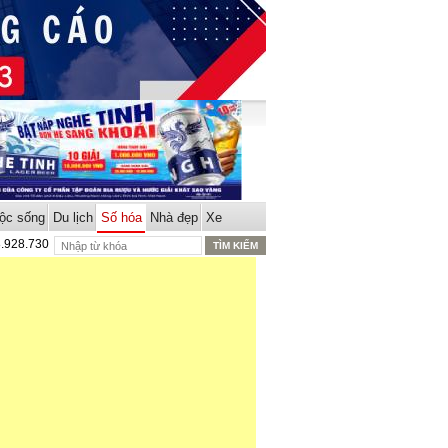
ộc sống
Du lịch
Số hóa
Nhà đẹp
Xe
8.928.730