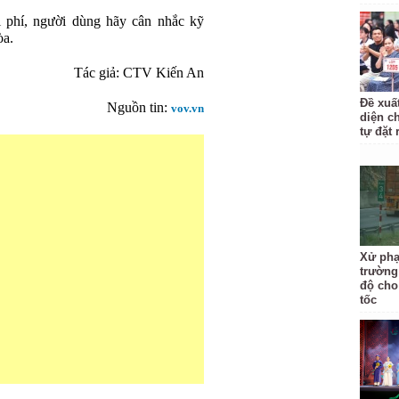
i phí, người dùng hãy cân nhắc kỹ
òa.
Tác giả: CTV Kiến An
Đề xuấ
Nguồn tin:
vov.vn
diện c
tự đặt 
Xử phạ
trường
độ cho
tốc