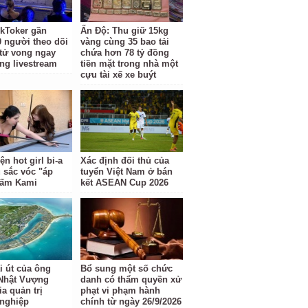
kToker gần
Ấn Độ: Thu giữ 15kg
0 người theo dõi
vàng cùng 35 bao tải
 tử vong ngay
chứa hơn 78 tỷ đồng
óng livestream
tiền mặt trong nhà một
cựu tài xế xe buýt
ện hot girl bi-a
Xác định đối thủ của
 sắc vóc "áp
tuyển Việt Nam ở bán
Gấm Kami
kết ASEAN Cup 2026
i út của ông
Bổ sung một số chức
Nhật Vượng
danh có thẩm quyền xử
a quản trị
phạt vi phạm hành
nghiệp
chính từ ngày 26/9/2026