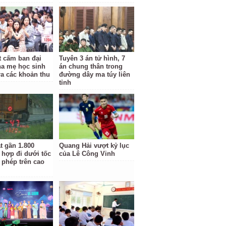
t cấm ban đại
Tuyên 3 án tử hình, 7
ha mẹ học sinh
án chung thân trong
ra các khoản thu
đường dây ma túy liên
tỉnh
t gần 1.800
Quang Hải vượt kỷ lục
 hợp đi dưới tốc
của Lê Công Vinh
 phép trên cao