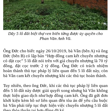
Dãy 5 lô đất biệt thự ven biển từng được ủy quyền cho
Phan Văn Anh Vũ.
Ông Đức cho biết: ngày 26/10/2019, bà Vân (bên A) và ông
Đức (bên B) có lập bản “Hợp đồng cam kết chuyển nhượng
có đặt cọc” 5 lô đất nói trên với giá chuyển nhượng là 70 tỷ
đồng, đặt cọc trước 2 tỷ đồng. Ông Đức có trách nhiệm
hoàn thành thủ tục pháp lý liên quan đến 5 lô đất này, còn
bà Vân cam kết chuyển nhượng khi các thủ tục hoàn thành.
Tuy nhiên, theo ông Đức, khi các thủ tục pháp lý liên quan
đến 5 lô đất này được giải quyết xong nhưng bà Vân không
thực hiện giao dịch như hợp đồng cam kết. Ông đã gửi đơn
khởi kiện kèm hồ sơ liên quan đến tòa án để yêu cầu buộc
bà Vân phải tiếp tục thực hiện việc chuyển nhượng 5 lô đất
theo thỏa thuận tại hợp đồng đã ký.