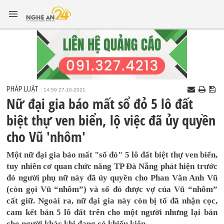
PHÁP LUẬT
14:59 27-10-2021
Nữ đại gia báo mất sổ đỏ 5 lô đất
biệt thự ven biển, lộ việc đã ủy quyền
cho Vũ 'nhôm'
Một nữ đại gia báo mất "sổ đỏ" 5 lô đất biệt thự ven biển,
tuy nhiên cơ quan chức năng TP Đà Nẵng phát hiện trước
đó người phụ nữ này đã ủy quyền cho Phan Văn Anh Vũ
(còn gọi Vũ “nhôm”) và sổ đỏ được vợ của Vũ “nhôm”
cất giữ. Ngoài ra, nữ đại gia này còn bị tố đã nhận cọc,
cam kết bán 5 lô đất trên cho một người nhưng lại bán
cho người khác khi đang có khiếu kiện.