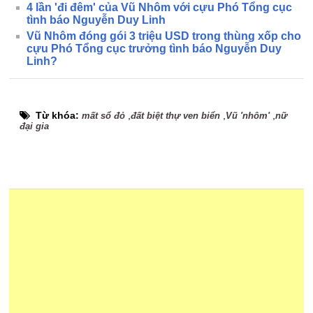
4 lần 'đi đêm' của Vũ Nhôm với cựu Phó Tổng cục
tình báo Nguyễn Duy Linh
Vũ Nhôm đóng gói 3 triệu USD trong thùng xốp cho
cựu Phó Tổng cục trưởng tình báo Nguyễn Duy
Linh?
Từ khóa:
,
,
,
mất sổ đỏ
đất biệt thự ven biển
Vũ 'nhôm'
nữ
đại gia