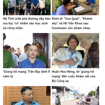
Hà Tĩnh triệt phá đường dây bán
Khởi tố "Vua Quạt", "Khánh
ma túy ‘cỏ’ nhắm vào học sinh
sky" và Hồ Văn Khoa sau
và công nhân
livestream xúc phạm nhau
'Giang hồ mạng' Tiến Bịp lãnh 8
Huấn Hoa Hồng, từ 'giang hồ
năm tù
mạng' đến cuộc khám xét của
Bộ Công an