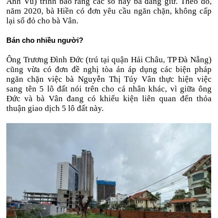
Anh Vũ) trình báo rằng các sổ này bà đang giữ. Theo đó,
năm 2020, bà Hiền có đơn yêu cầu ngăn chặn, không cấp
lại sổ đỏ cho bà Vân.
Bán cho nhiều người?
Ông Trương Đình Đức (trú tại quận Hải Châu, TP Đà Nẵng)
cũng vừa có đơn đề nghị tòa án áp dụng các biện pháp
ngăn chặn việc bà Nguyễn Thị Túy Vân thực hiện việc
sang tên 5 lô đất nói trên cho cá nhân khác, vì giữa ông
Đức và bà Vân đang có khiếu kiện liên quan đến thỏa
thuận giao dịch 5 lô đất này.