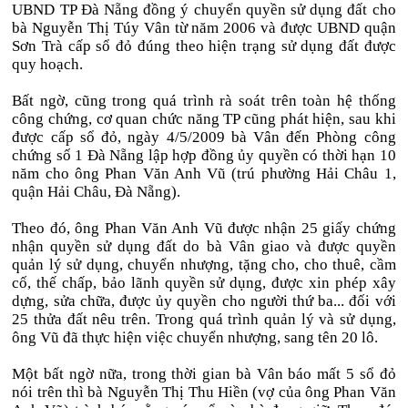
UBND TP Đà Nẵng đồng ý chuyển quyền sử dụng đất cho
bà Nguyễn Thị Túy Vân từ năm 2006 và được UBND quận
Sơn Trà cấp sổ đỏ đúng theo hiện trạng sử dụng đất được
quy hoạch.
Bất ngờ, cũng trong quá trình rà soát trên toàn hệ thống
công chứng, cơ quan chức năng TP cũng phát hiện, sau khi
được cấp sổ đỏ, ngày 4/5/2009 bà Vân đến Phòng công
chứng số 1 Đà Nẵng lập hợp đồng ủy quyền có thời hạn 10
năm cho ông Phan Văn Anh Vũ (trú phường Hải Châu 1,
quận Hải Châu, Đà Nẵng).
Theo đó, ông Phan Văn Anh Vũ được nhận 25 giấy chứng
nhận quyền sử dụng đất do bà Vân giao và được quyền
quản lý sử dụng, chuyển nhượng, tặng cho, cho thuê, cầm
cố, thế chấp, bảo lãnh quyền sử dụng, được xin phép xây
dựng, sửa chữa, được ủy quyền cho người thứ ba... đối với
25 thửa đất nêu trên. Trong quá trình quản lý và sử dụng,
ông Vũ đã thực hiện việc chuyển nhượng, sang tên 20 lô.
Một bất ngờ nữa, trong thời gian bà Vân báo mất 5 sổ đỏ
nói trên thì bà Nguyễn Thị Thu Hiền (vợ của ông Phan Văn