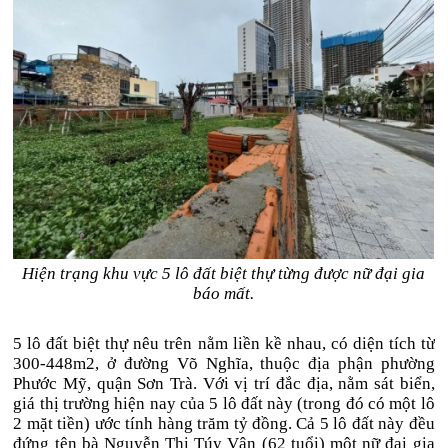
Hiện trạng khu vực 5 lô đất biệt thự từng được nữ đại gia
báo mất.
5 lô đất biệt thự nêu trên nằm liền kề nhau, có diện tích từ
300-448m2, ở đường Võ Nghĩa, thuộc địa phận phường
Phước Mỹ, quận Sơn Trà. Với vị trí đắc địa, nằm sát biển,
giá thị trường hiện nay của 5 lô đất này (trong đó có một lô
2 mặt tiền) ước tính hàng trăm tỷ đồng. Cả 5 lô đất này đều
đứng tên bà Nguyễn Thị Túy Vân (62 tuổi) một nữ đại gia