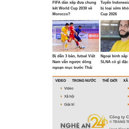
FIFA dàn xếp đưa chung
Tuyển Indonesi
kết World Cup 2030 về
bị loại sớm kh
Morocco?
Cup 2026
Bị dẫn 3 bàn, futsal Việt
Ngoại binh sắp
Nam vẫn ngược dòng
SLNA có gì đặc 
ngoạn mục trước Thái
Lan
VIDEO
TRONG NƯỚC
THẾ GIỚI
XÃ
Video
Xã hội
Giải trí
Công ty C
®
TRANG T