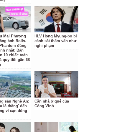
u Mai Phương
HLV Hong Myung-bo bị
ăng ảnh Rolls-
cảnh sát thẩm vấn như
 Phantom đúng
nghi phạm
inh nhật: Bản
n 10 chiếc toàn
iá quy đổi gần 68
g
ng sản Nghệ An:
Căn nhà ở quê của
a là thắng' đến
Công Vinh
ắng vì cạn dòng