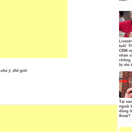
Livest
tuổi' 
CĐM ng
nhan sắ
chồng
bị réo 
,
,
chú ý
thế giới
Tại sa
ngoài 
dùng ố
thoại?