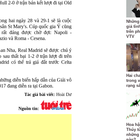
ll 2-0 ở trận bán kết lượt đi tại Old
ng hai ngày 28 và 29-1 sẽ là cuộc
Những 
 sân St Mary's. Cúp quốc gia Ý cũng
giả tìn
trên p
rất đáng được chờ đợi: Napoli -
VTV
Lazio và Roma - Cesena.
Ban Nha, Real Madrid sẽ được chú ý
sau thất bại 1-2 ở trận lượt đi trên
rid có thể trả giá đắt trước Celta
Hai ch
những diễn biến hấp dẫn của Giải vô
trong 
17 đang diễn ra tại Gabon.
rạng s
Tác giả bài viết:
Hoài Dư
Nguồn tin:
Hoa hậ
Thúy từ
những 
nào?