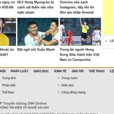
a nguy cơ
HLV Hong Myung-bo bị
Vinicius xóa sạch
ỏi ASEAN
cảnh sát thẩm vấn như
Instagram, dấy lên tin
nghi phạm
đồn gia nhập Arsenal
Lê
 khoác áo
Bất ngờ với Xuân Mạnh
Trọng tài người Hong
biệt?
Kong điều hành trận Việt
Nam vs Campuchia
 HỘI
PHÁP LUẬT
GIÁO DỤC
KINH TẾ
GIẢI TRÍ
THỂ THAO
CỘ
Trong tỉnh
Trong nước
Pháp luật
Giáo dục
Thể thao
Cộng đồng mạng
P Truyền thông 24H Online
HÔNG TIN ĐIỆN TỬ NGHỆ AN 24H