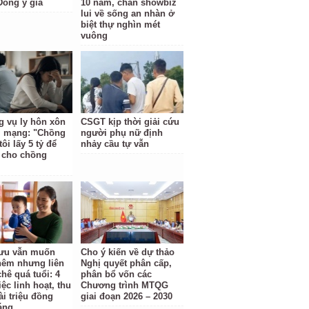
Đông y giả
10 năm, chán showbiz
lui về sống an nhàn ở
biệt thự nghìn mét
vuông
 vụ ly hôn xôn
CSGT kịp thời giải cứu
i mạng: "Chồng
người phụ nữ định
tôi lấy 5 tỷ để
nhảy cầu tự vẫn
i cho chồng
ưu vẫn muốn
Cho ý kiến về dự thảo
hêm nhưng liên
Nghị quyết phân cấp,
chê quá tuổi: 4
phân bổ vốn các
ệc linh hoạt, thu
Chương trình MTQG
ài triệu đồng
giai đoạn 2026 – 2030
áng