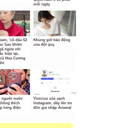
mỗi ngày
ream, 'cô dâu 62
Khung giờ báo động
Thu Sao khiến
của đột quỵ
ã ngửa với
c hiện tại,
 cũ Hoa Cương
tên
o người nước
Vinicius xóa sạch
không thích
Instagram, dấy lên tin
p lưng điện
đồn gia nhập Arsenal