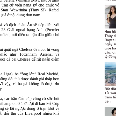
iới Serena Williams (Mỹ), người từng
là ứng cử viên nặng ký cho chức vô
 Stan Wawrinka (Thụy Sĩ), Rafael
g giá ở nội dung đơn nam.
á vô địch châu Âu sẽ tiếp diễn với
 23 Giải ngoại hạng Anh (Premier
Hoa hậ
field, nơi diễn ra trận đấu giữa chủ
Thúy đ
Royce
ngày s
giới hạ
i quật ngã Chelsea để nuôi hi vọng
cầu, g
khác như Tottenham, Arsenal và
tỷ đồn
ool đá bại Chelsea để rút ngắn điểm
 Liga), ba “ông lớn” Real Madrid,
hững đối thủ được đánh giá thấp hơn
 Vì vậy, cả ba gã khổng lồ được dự
y.
Bất độ
Từ 'mu
trầm l
ia, các trận đấu cúp cũng có sức hút
tiền
uthampton 0-1 ở lượt đi bán kết Cúp
g sẽ lội ngược dòng ở trận lượt về
t, đối thủ của Liverpool nhiều khả