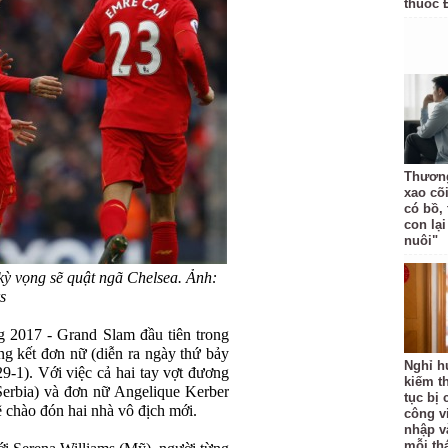
thuốc 
Thương
xao cõ
có bồ, 
con lạ
nuôi"
kỳ vọng sẽ quật ngã Chelsea. Ảnh:
s
g 2017 - Grand Slam đầu tiên trong
ung kết đơn nữ (diễn ra ngày thứ bảy
Nghỉ h
-1). Với việc cả hai tay vợt đương
kiếm t
erbia) và đơn nữ Angelique Kerber
tục bị 
ẽ chào đón hai nhà vô địch mới.
công vi
nhập v
mỗi th