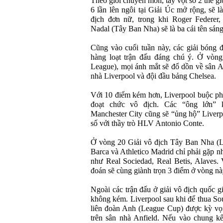
Theo giới chuyên môn, tay vợt số 2 thế g
6 lần lên ngôi tại Giải Úc mở rộng, sẽ 
địch đơn nữ, trong khi Roger Federer,
Nadal (Tây Ban Nha) sẽ là ba cái tên sán
Cũng vào cuối tuần này, các giải bóng đ
hàng loạt trận đấu đáng chú ý. Ở vòng
League), mọi ánh mắt sẽ đổ dồn về sân An
nhà Liverpool và đội đầu bảng Chelsea.
Với 10 điểm kém hơn, Liverpool buộc phả
đoạt chức vô địch. Các “ông lớn” 
Manchester City cũng sẽ “ủng hộ” Liverp
số với thầy trò HLV Antonio Conte.
Ở vòng 20 Giải vô địch Tây Ban Nha (La
Barca và Athletico Madrid chỉ phải gặp n
như Real Sociedad, Real Betis, Alaves.
đoán sẽ cùng giành trọn 3 điểm ở vòng nà
Ngoài các trận đấu ở giải vô địch quốc g
không kém. Liverpool sau khi để thua So
liên đoàn Anh (League Cup) được kỳ vọn
trên sân nhà Anfield. Nếu vào chung kế