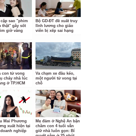
cặp sao "phim
Bộ GD-ĐT đề xuất truy
h thật" gây sốt
lĩnh lương cho giáo
him giờ vàng
viên bị xếp sai hạng
a con tử vong
Va chạm xe đầu kéo,
vụ cháy nhà lúc
một người tử vong tại
áng ở TP.HCM
chỗ
u Mai Phương
Mẹ đảm ở Nghệ An bận
ng xuất hiện tại
chăm con 4 tuổi vẫn
doanh nghiệp
giữ nhà luôn gọn: Bí
quyết nằm ở 25 phút