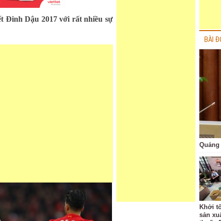
ết Đinh Dậu 2017 với rất nhiều sự
BÀI Đ
Quảng 
Khởi t
sản xu