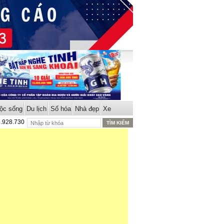
ộc sống
Du lịch
Số hóa
Nhà đẹp
Xe
8.928.730