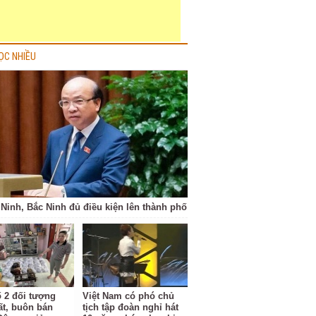
ỌC NHIỀU
Ninh, Bắc Ninh đủ điều kiện lên thành phố
ố 2 đối tượng
Việt Nam có phó chủ
ất, buôn bán
tịch tập đoàn nghỉ hát