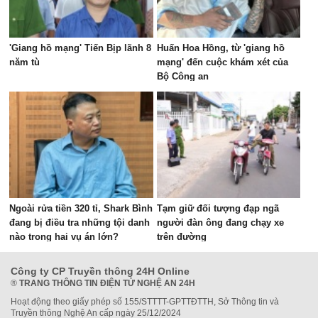
'Giang hồ mạng' Tiến Bịp lãnh 8
Huấn Hoa Hồng, từ 'giang hồ
năm tù
mạng' đến cuộc khám xét của
Bộ Công an
Ngoài rửa tiền 320 tỉ, Shark Bình
Tạm giữ đối tượng đạp ngã
đang bị điều tra những tội danh
người đàn ông đang chạy xe
nào trong hai vụ án lớn?
trên đường
Công ty CP Truyền thông 24H Online
®
TRANG THÔNG TIN ĐIỆN TỬ NGHỆ AN 24H
Hoạt động theo giấy phép số 155/STTTT-GPTTĐTTH, Sở Thông tin và
Truyền thông Nghệ An cấp ngày 25/12/2024