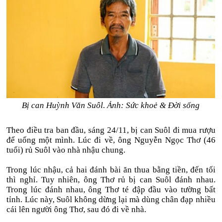
Bị can Huỳnh Văn Suôl. Ảnh: Sức khoẻ & Đời sống
Theo điều tra ban đầu, sáng 24/11, bị can Suôl đi mua rượu
để uống một mình. Lúc đi về, ông Nguyễn Ngọc Thơ (46
tuổi) rủ Suôl vào nhà nhậu chung.
Trong lúc nhậu, cả hai đánh bài ăn thua bằng tiền, đến tối
thì nghỉ. Tuy nhiên, ông Thơ rủ bị can Suôl đánh nhau.
Trong lúc đánh nhau, ông Thơ té đập đầu vào tường bất
tỉnh. Lúc này, Suôl không dừng lại mà dùng chân đạp nhiều
cái lên người ông Thơ, sau đó đi về nhà.