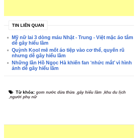
TIN LIÊN QUAN
Mỹ nữ lai 3 dòng máu Nhật - Trung - Việt mặc áo tắm
dễ gây hiểu lầm
Quỳnh Kool mê mốt áo tiệp vào cơ thể, quyến rũ
nhưng dễ gây hiểu lầm
Những lần Hồ Ngọc Hà khiến fan ‘nhức mắt’ vì hình
ảnh dễ gây hiểu lầm
Từ khóa:
,
,
gom nước dừa thừa
gây hiểu lầm
khu du lịch
,
người phụ nữ