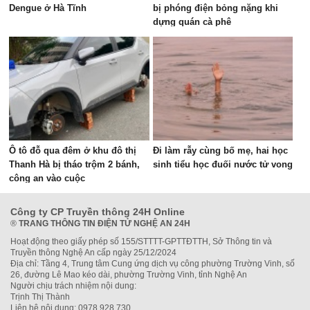
Dengue ở Hà Tĩnh
bị phóng điện bỏng nặng khi
dựng quán cà phê
Ô tô đỗ qua đêm ở khu đô thị
Đi làm rẫy cùng bố mẹ, hai học
Thanh Hà bị tháo trộm 2 bánh,
sinh tiểu học đuối nước tử vong
công an vào cuộc
Công ty CP Truyền thông 24H Online
®
TRANG THÔNG TIN ĐIỆN TỬ NGHỆ AN 24H
Hoạt động theo giấy phép số 155/STTTT-GPTTĐTTH, Sở Thông tin và
Truyền thông Nghệ An cấp ngày 25/12/2024
Địa chỉ: Tầng 4, Trung tâm Cung ứng dịch vụ công phường Trường Vinh, số
26, đường Lê Mao kéo dài, phường Trường Vinh, tỉnh Nghệ An
Người chịu trách nhiệm nội dung:
Trịnh Thị Thành
Liên hệ nội dung: 0978.928.730