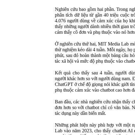
Nghiên cứu bao gồm hai phần. Trong ngh
phân tích dữ liệu từ gần 40 triệu cuộc 
4.076 người dùng về cảm xúc của họ khi
thấy những người dành nhiều thời gian t
cảm thấy cô đơn và phụ thuộc vào nó hơn
Ở nghiên cứu thứ hai, MIT Media Lab mờ
thử nghiệm kéo dài 4 tuần. Mỗi ngày, họ 
phút, sau đó hoàn thành một bảng câu hỏ
tác xã hội và mức độ phụ thuộc vào chatb
Kết quả cho thấy sau 4 tuần, người dùn
người khác hơn so với người dùng nam. Đ
ChatGPT ở chế độ giọng nói khác giới tín
phụ thuộc cảm xúc vào chatbot cao hơn đ
Ban đầu, các nhà nghiên cứu nhận thấy ch
đơn hơn so với chatbot chỉ có văn bản. N
tác dụng này dần biến mất.
Những phát hiện này phù hợp với một n
Lab vào năm 2023, cho thấy chatbot AI