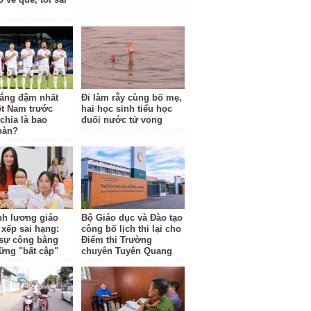
hắng đậm nhất
Đi làm rẫy cùng bố mẹ,
ệt Nam trước
hai học sinh tiểu học
hia là bao
đuối nước tử vong
bàn?
ĩnh lương giáo
Bộ Giáo dục và Đào tạo
 xếp sai hạng:
công bố lịch thi lại cho
i sự công bằng
Điểm thi Trường
ững "bất cập"
chuyên Tuyên Quang