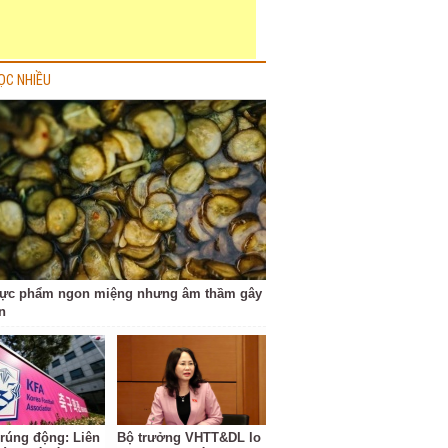
ỌC NHIỀU
hực phẩm ngon miệng nhưng âm thầm gây
n
 rúng động: Liên
Bộ trưởng VHTT&DL lo