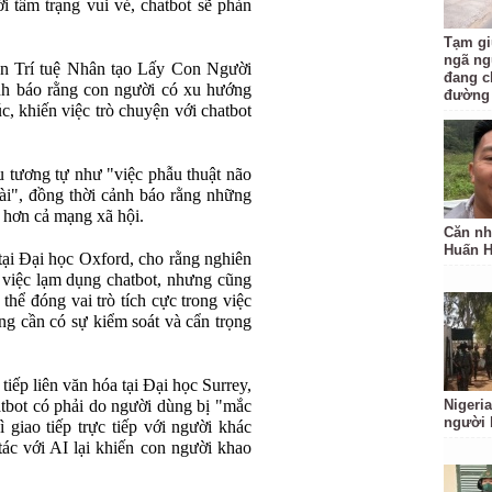
 tâm trạng vui vẻ, chatbot sẽ phản
Tạm gi
ngã ng
n Trí tuệ Nhân tạo Lấy Con Người
đang c
h báo rằng con người có xu hướng
đường
, khiến việc trò chuyện với chatbot
u tương tự như "việc phẫu thuật não
ài", đồng thời cảnh báo rằng những
g hơn cả mạng xã hội.
Căn nh
Huấn 
tại Đại học Oxford, cho rằng nghiên
 việc lạm dụng chatbot, nhưng cũng
thể đóng vai trò tích cực trong việc
ng cần có sự kiểm soát và cẩn trọng
tiếp liên văn hóa tại Đại học Surrey,
hatbot có phải do người dùng bị "mắc
Nigeria
người 
ì giao tiếp trực tiếp với người khác
ác với AI lại khiến con người khao