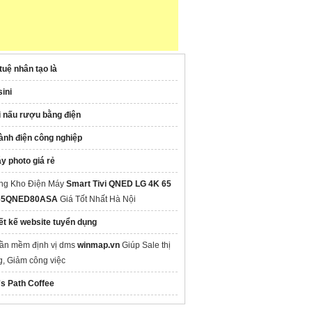
 tuệ nhân tạo là
sini
i nấu rượu bằng điện
ành điện công nghiệp
y photo giá rẻ
ng Kho Điện Máy
Smart Tivi QNED LG 4K 65
 65QNED80ASA
Giá Tốt Nhất Hà Nội
iết kế website tuyển dụng
ần mềm định vị dms
winmap.vn
Giúp Sale thị
g, Giảm công việc
's Path Coffee