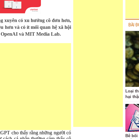
 xuyên có xu hướng cô đơn hơn,
BÀI Đ
u hơn và có ít mối quan hệ xã hội
từ OpenAI và MIT Media Lab.
Loại t
hại thậ
hatGPT cho thấy rằng những người có
Bê bối
ư cách cá nhân thường cảm thấy cô