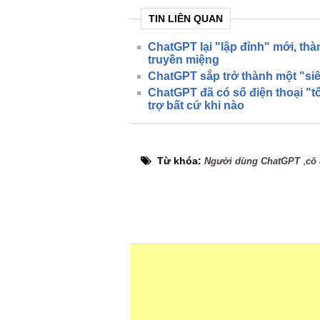
TIN LIÊN QUAN
ChatGPT lại "lập đỉnh" mới, t
truyền miệng
ChatGPT sắp trở thành một "siê
ChatGPT đã có số điện thoại "tổ
trợ bất cứ khi nào
Từ khóa:
,
Người dùng ChatGPT
cô