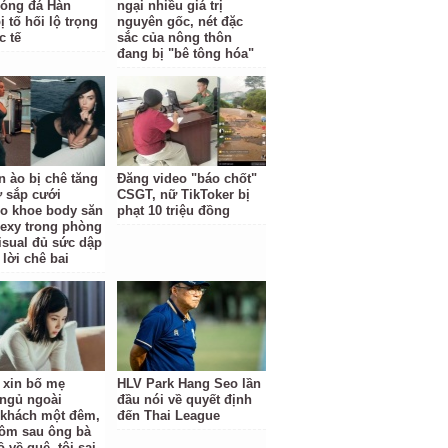
óng đá Hàn
ngại nhiều giá trị
 tố hối lộ trọng
nguyên gốc, nét đặc
c tế
sắc của nông thôn
đang bị "bê tông hóa"
n ào bị chê tăng
Đăng video "báo chốt"
ợ sắp cưới
CSGT, nữ TikToker bị
o khoe body săn
phạt 10 triệu đồng
sexy trong phòng
isual đủ sức dập
 lời chê bai
ỉ xin bố mẹ
HLV Park Hang Seo lần
ngủ ngoài
đầu nói về quyết định
khách một đêm,
đến Thai League
ôm sau ông bà
 về quê, tôi sai