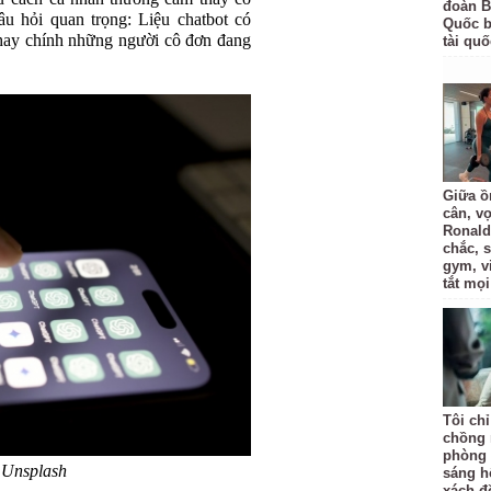
đoàn B
u hỏi quan trọng: Liệu chatbot có
Quốc bị
hay chính những người cô đơn đang
tài quố
Giữa ồ
cân, v
Ronald
chắc, 
gym, v
tắt mọi
Tôi ch
chồng 
phòng 
 Unsplash
sáng h
xách đồ