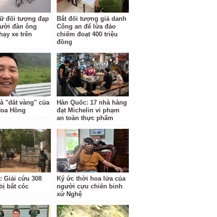
ữ đối tượng đạp
Bắt đối tượng giả danh
ười đàn ông
Công an để lừa đảo
hạy xe trên
chiếm đoạt 400 triệu
đồng
à "dát vàng" của
Hàn Quốc: 17 nhà hàng
Hoa Hồng
đạt Michelin vi phạm
an toàn thực phẩm
: Giải cứu 308
Ký ức thời hoa lửa của
bị bắt cóc
người cựu chiến binh
xứ Nghệ