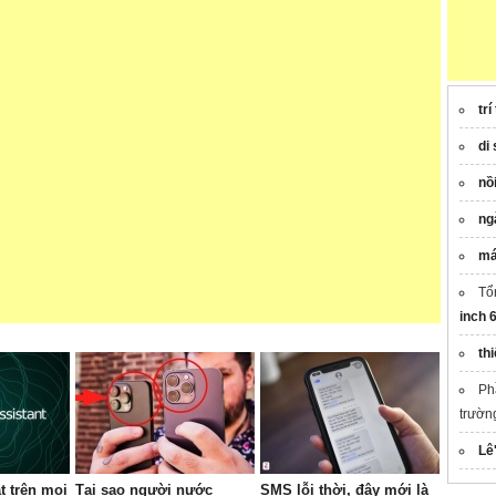
trí
di 
nồ
ng
má
Tổ
inch
th
Ph
trườn
Lê
t trên mọi
Tại sao người nước
SMS lỗi thời, đây mới là