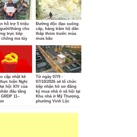
 hỗ trợ 5 triệu
Đường độc đạo xuống
gười/tháng cho
cấp, hàng trăm hộ dân
ng trực tiếp
thấp thỏm trước mùa
 chống ma túy
mưa bão
n cập nhật kế
Từ ngày 07/9 -
thực hiện Nghị
07/10/2026 sẽ tổ chức
Đại hội XIV của
tiếp nhận hồ sơ đăng
phấn đấu tăng
ký mua nhà ở xã hội tại
 GRDP 11–
Khu nhà ở Mỹ Thượng,
ăm
phường Vinh Lộc