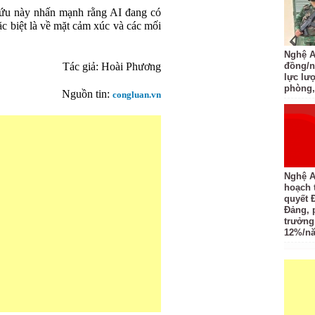
cứu này nhấn mạnh rằng AI đang có
c biệt là về mặt cảm xúc và các mối
Nghệ An
Tác giả: Hoài Phương
đồng/n
lực lượ
phòng,
Nguồn tin:
congluan.vn
Nghệ A
hoạch 
quyết 
Đảng, 
trưởng
12%/n