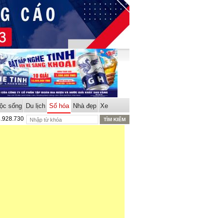
ộc sống
Du lịch
Số hóa
Nhà đẹp
Xe
8.928.730