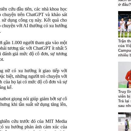
ở đâu?
iên cứu đầu tiên, các nhà khoa học
trò chuyện trên ChatGPT và khảo sát
 sử dụng công cụ này. Kết quả cho
rò chuyện với AI thường có xu hướng
.
Trận t
i gần 1.000 người tham gia vào một
của Vi
phải tương tác với ChatGPT ít nhất 5
Campuc
i đánh giá mức độ cô đơn, sự tương
nhiêu 
ot.
g nữ có xu hướng ít giao tiếp với
ặc biệt, những người trò chuyện với
h của họ lại có mức độ cô đơn và sự
áng kể.
Truy l
viên bị
atbot giọng nói giúp giảm bớt sự cô
Trả lạ
hưng khi tần suất sử dụng tăng lên,
sau nh
ghiên cứu trước đó của MIT Media
 có xu hướng phản ánh cảm xúc của