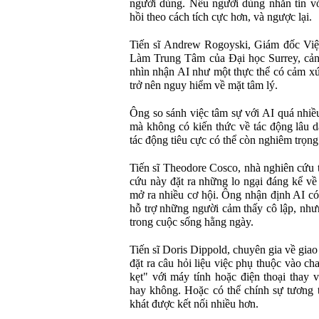
người dùng. Nếu người dùng nhắn tin với
hồi theo cách tích cực hơn, và ngược lại.
Tiến sĩ Andrew Rogoyski, Giám đốc Việ
Làm Trung Tâm của Đại học Surrey, cản
nhìn nhận AI như một thực thể có cảm xúc
trở nên nguy hiểm về mặt tâm lý.
Ông so sánh việc tâm sự với AI quá nhiề
mà không có kiến thức về tác động lâu d
tác động tiêu cực có thể còn nghiêm trọn
Tiến sĩ Theodore Cosco, nhà nghiên cứu 
cứu này đặt ra những lo ngại đáng kể về
mở ra nhiều cơ hội. Ông nhận định AI có 
hỗ trợ những người cảm thấy cô lập, như
trong cuộc sống hằng ngày.
Tiến sĩ Doris Dippold, chuyên gia về giao 
đặt ra câu hỏi liệu việc phụ thuộc vào c
kẹt" với máy tính hoặc điện thoại thay v
hay không. Hoặc có thể chính sự tương t
khát được kết nối nhiều hơn.