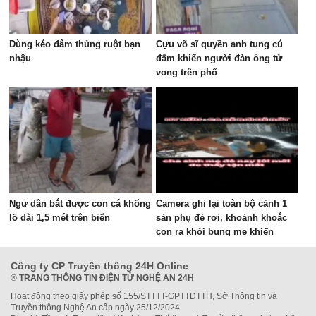
Dùng kéo đâm thủng ruột bạn
Cựu võ sĩ quyền anh tung cú
nhậu
đấm khiến người đàn ông tử
vong trên phố
Ngư dân bắt được con cá khổng
Camera ghi lại toàn bộ cảnh 1
lồ dài 1,5 mét trên biển
sản phụ đẻ rơi, khoảnh khoắc
con ra khỏi bụng mẹ khiến
nhiều người thót tim
Công ty CP Truyền thông 24H Online
®
TRANG THÔNG TIN ĐIỆN TỬ NGHỆ AN 24H
Hoạt động theo giấy phép số 155/STTTT-GPTTĐTTH, Sở Thông tin và
Truyền thông Nghệ An cấp ngày 25/12/2024