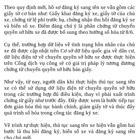
Theo quy định mới, hồ sơ đăng ký sang tên xe vẫn gồm các
giấy tờ cơ bản như: Giấy khai đăng ký xe, giấy tờ của chủ
xe, chứng từ lệ phí trước bạ, chứng nhận thu hồi đăng ký xe
và biển số xe. Điểm đáng chú ý là phần chứng từ chuyển
quyền sở hữu xe đã được bổ sung theo hướng số hóa từ 8/6.
Cụ thể, trường hợp dữ liệu về tình trạng hôn nhân của chủ
xe đã được cập nhật trên Cơ sở dữ liệu quốc gia về dân cư,
dữ liệu điện tử về chuyển quyền sở hữu xe được thực hiện
trên Cổng dịch vụ công sẽ có giá trị pháp lý tương đương
chứng từ chuyển quyền sở hữu bản giấy.
Như vậy, từ nay, người dân khi thực hiện thủ tục sang tên
xe có thể sử dụng dữ liệu điện tử chuyển quyền sở hữu
trong các trường hợp đủ điều kiện, thay vì phải xuất trình
chứng từ giấy như trước đây. Đây được xem là bước tiếp tục
đơn giản hóa thủ tục hành chính, giảm giấy tờ và thúc đẩy
quá trình số hóa trong công tác đăng ký xe.
Về trình tự thực hiện, thủ tục sang tên xe hiện vẫn gồm hai
bước là thu hồi đăng ký, biển số xe và đăng ký sang tên
cho chủ mới.