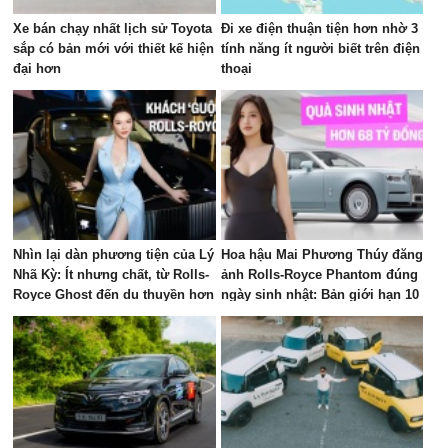
Xe bán chạy nhất lịch sử Toyota
Đi xe điện thuận tiện hơn nhờ 3
sắp có bản mới với thiết kế hiện
tính năng ít người biết trên điện
đại hơn
thoại
Nhìn lại dàn phương tiện của Lý
Hoa hậu Mai Phương Thúy đăng
Nhã Kỳ: Ít nhưng chất, từ Rolls-
ảnh Rolls-Royce Phantom đúng
Royce Ghost đến du thuyền hơn
ngày sinh nhật: Bản giới hạn 10
100 tỷ đồng
chiếc toàn cầu, giá quy đổi gần
68 tỷ đồng