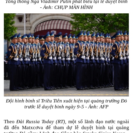
Tổng thống Nga Vladimir Putin phát biểu tại lễ duyệt binh
- Ảnh: CHỤP MÀN HÌNH
Đội hình binh sĩ Triều Tiên xuất hiện tại quảng trường Đỏ
trước lễ duyệt binh ngày 9-5 - Ảnh: AFP
Theo
Đài Russia Today (RT),
một số lãnh đạo nước ngoài
đã đến Matxcơva để tham dự lễ duyệt binh tại quảng