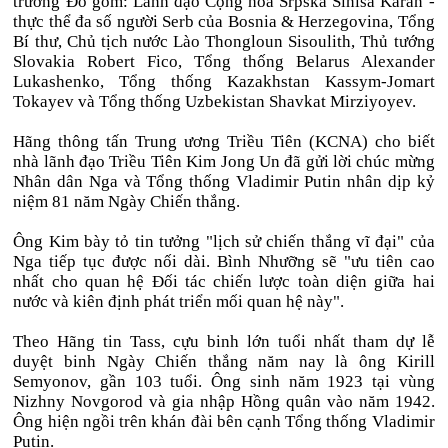
trường Đỏ gồm: Lãnh đạo Cộng hòa Srpska Sinisa Karan -
thực thể đa số người Serb của Bosnia & Herzegovina, Tổng
Bí thư, Chủ tịch nước Lào Thongloun Sisoulith, Thủ tướng
Slovakia Robert Fico, Tổng thống Belarus Alexander
Lukashenko, Tổng thống Kazakhstan Kassym-Jomart
Tokayev và Tổng thống Uzbekistan Shavkat Mirziyoyev.
Hãng thông tấn Trung ương Triều Tiên (KCNA) cho biết
nhà lãnh đạo Triều Tiên Kim Jong Un đã gửi lời chúc mừng
Nhân dân Nga và Tổng thống Vladimir Putin nhân dịp kỷ
niệm 81 năm Ngày Chiến thắng.
Ông Kim bày tỏ tin tưởng "lịch sử chiến thắng vĩ đại" của
Nga tiếp tục được nối dài. Bình Nhưỡng sẽ "ưu tiên cao
nhất cho quan hệ Đối tác chiến lược toàn diện giữa hai
nước và kiên định phát triển mối quan hệ này".
Theo Hãng tin Tass, cựu binh lớn tuổi nhất tham dự lễ
duyệt binh Ngày Chiến thắng năm nay là ông Kirill
Semyonov, gần 103 tuổi. Ông sinh năm 1923 tại vùng
Nizhny Novgorod và gia nhập Hồng quân vào năm 1942.
Ông hiện ngồi trên khán đài bên cạnh Tổng thống Vladimir
Putin.