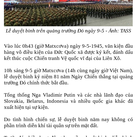
Lễ duyệt binh trên quảng trường Đỏ ngày 9-5 - Ảnh: TASS
Vào lúc 0h43 (giờ Matxcơva) ngày 9-5-1945, văn kiện đầu
hàng vô điều kiện của Đức Quốc xã được ký kết, đánh dấu
kết thúc cuộc Chiến tranh Vệ quốc vĩ đại của Liên Xô.
10h sáng 9-5 giờ Matxcơva (14h cùng ngày giờ Việt Nam),
lễ duyệt binh kỷ niệm 81 năm Ngày Chiến thắng tại quảng
trường Đỏ chính thức bắt đầu.
Tổng thống Nga Vladimir Putin và các nhà lãnh đạo của
Slovakia, Belarus, Indonesia và nhiều quốc gia khác đã
xuất hiện tại sự kiện.
Do tình hình chiến sự, lễ duyệt binh năm nay không có
phần trình diễn khí tài quân sự trên mặt đất.