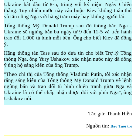
Ukraine bắt đầu từ 8-5, trùng với kỷ niệm Ngày Chiến
thắng. Tuy nhiên nước này cáo buộc Kiev không tuân thủ
và tấn công Nga với hàng trăm máy bay không người lái.
Tổng thống Mỹ Donald Trump sau đó thông báo Nga -
Ukraine sẽ ngừng bắn ba ngày từ 9 đến 11-5 và tiến hành
trao đổi 1.000 tù binh mỗi bên. Ông cho biết Kiev đã đồng
ý.
Hãng thông tấn Tass sau đó đưa tin cho biết Trợ lý Tổng
thống Nga, ông Yury Ushakov, xác nhận nước này đã đồng
ý ủng hộ sáng kiến của ông Trump.
"Theo chỉ thị của Tổng thống Vladimir Putin, tôi xác nhận
rằng sáng kiến của Tổng thống Mỹ Donald Trump về lệnh
ngừng bắn và trao đổi tù binh chiến tranh giữa Nga và
Ukraine là có thể chấp nhận được đối với phía Nga", ông
Ushakov nói.
Tác giả: Thanh Hiền
Nguồn tin:
Báo Tuổi trẻ