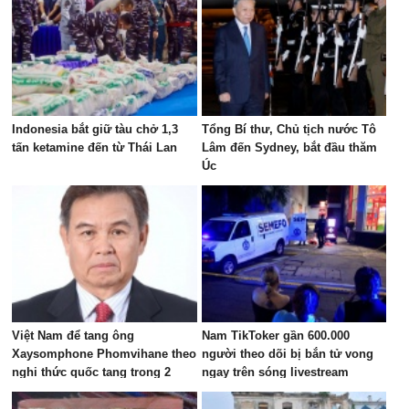
Indonesia bắt giữ tàu chở 1,3
Tổng Bí thư, Chủ tịch nước Tô
tấn ketamine đến từ Thái Lan
Lâm đến Sydney, bắt đầu thăm
Úc
Việt Nam để tang ông
Nam TikToker gần 600.000
Xaysomphone Phomvihane theo
người theo dõi bị bắn tử vong
nghi thức quốc tang trong 2
ngay trên sóng livestream
ngày