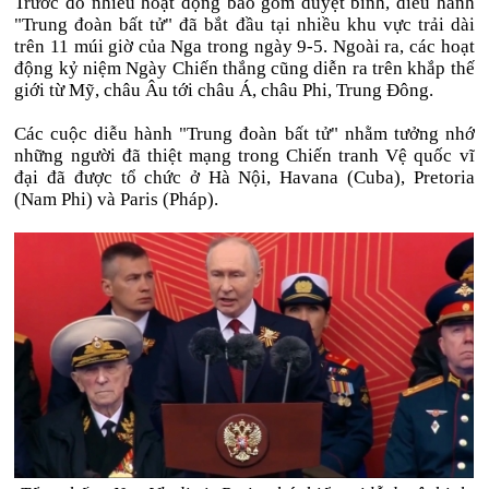
Trước đó nhiều hoạt động bao gồm duyệt binh, diễu hành
"Trung đoàn bất tử" đã bắt đầu tại nhiều khu vực trải dài
trên 11 múi giờ của Nga trong ngày 9-5. Ngoài ra, các hoạt
động kỷ niệm Ngày Chiến thắng cũng diễn ra trên khắp thế
giới từ Mỹ, châu Âu tới châu Á, châu Phi, Trung Đông.
Các cuộc diễu hành "Trung đoàn bất tử" nhằm tưởng nhớ
những người đã thiệt mạng trong Chiến tranh Vệ quốc vĩ
đại đã được tổ chức ở Hà Nội, Havana (Cuba), Pretoria
(Nam Phi) và Paris (Pháp).