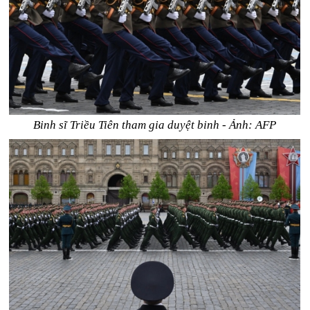
Binh sĩ Triều Tiên tham gia duyệt binh - Ảnh: AFP