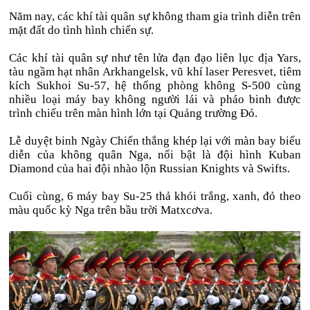
Năm nay, các khí tài quân sự không tham gia trình diễn trên
mặt đất do tình hình chiến sự.
Các khí tài quân sự như tên lửa đạn đạo liên lục địa Yars,
tàu ngầm hạt nhân Arkhangelsk, vũ khí laser Peresvet, tiêm
kích Sukhoi Su-57, hệ thống phòng không S-500 cùng
nhiều loại máy bay không người lái và pháo binh được
trình chiếu trên màn hình lớn tại Quảng trường Đỏ.
Lễ duyệt binh Ngày Chiến thắng khép lại với màn bay biểu
diễn của không quân Nga, nổi bật là đội hình Kuban
Diamond của hai đội nhào lộn Russian Knights và Swifts.
Cuối cùng, 6 máy bay Su-25 thả khói trắng, xanh, đỏ theo
màu quốc kỳ Nga trên bầu trời Matxcơva.