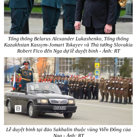
Tổng thống Belarus Alexander Lukashenko, Tổng thống
Kazakhstan Kassym-Jomart Tokayev và Thủ tướng Slovakia
Robert Fico đến Nga dự lễ duyệt binh - Ảnh: RT
Lễ duyệt binh tại đảo Sakhalin thuộc vùng Viễn Đông của
Nga - Ảnh: RT