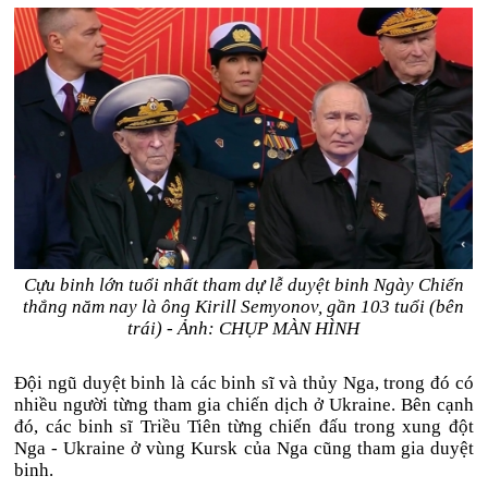
Cựu binh lớn tuổi nhất tham dự lễ duyệt binh Ngày Chiến
thắng năm nay là ông Kirill Semyonov, gần 103 tuổi (bên
trái) - Ảnh: CHỤP MÀN HÌNH
Đội ngũ duyệt binh là các binh sĩ và thủy Nga, trong đó có
nhiều người từng tham gia chiến dịch ở Ukraine. Bên cạnh
đó, các binh sĩ Triều Tiên từng chiến đấu trong xung đột
Nga - Ukraine ở vùng Kursk của Nga cũng tham gia duyệt
binh.