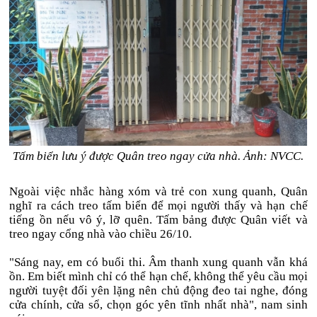
Tấm biển lưu ý được Quân treo ngay cửa nhà. Ảnh: NVCC.
Ngoài việc nhắc hàng xóm và trẻ con xung quanh, Quân
nghĩ ra cách treo tấm biển để mọi người thấy và hạn chế
tiếng ồn nếu vô ý, lỡ quên. Tấm bảng được Quân viết và
treo ngay cổng nhà vào chiều 26/10.
"Sáng nay, em có buổi thi. Âm thanh xung quanh vẫn khá
ồn. Em biết mình chỉ có thể hạn chế, không thể yêu cầu mọi
người tuyệt đối yên lặng nên chủ động đeo tai nghe, đóng
cửa chính, cửa sổ, chọn góc yên tĩnh nhất nhà", nam sinh