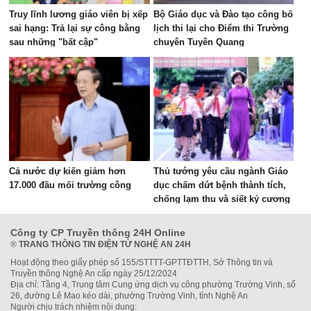
Truy lĩnh lương giáo viên bị xếp
Bộ Giáo dục và Đào tạo công bố
sai hạng: Trả lại sự công bằng
lịch thi lại cho Điểm thi Trường
sau những "bất cập"
chuyên Tuyên Quang
Cả nước dự kiến giảm hơn
Thủ tướng yêu cầu ngành Giáo
17.000 đầu mối trường công
dục chấm dứt bệnh thành tích,
chống lạm thu và siết kỷ cương
trường học
Công ty CP Truyền thông 24H Online
®
TRANG THÔNG TIN ĐIỆN TỬ NGHỆ AN 24H
Hoạt động theo giấy phép số 155/STTTT-GPTTĐTTH, Sở Thông tin và
Truyền thông Nghệ An cấp ngày 25/12/2024
Địa chỉ: Tầng 4, Trung tâm Cung ứng dịch vụ công phường Trường Vinh, số
26, đường Lê Mao kéo dài, phường Trường Vinh, tỉnh Nghệ An
Người chịu trách nhiệm nội dung: