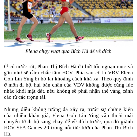
Elena chạy vượt qua Bích Hà để về đích
Ở cú nước rút, Phan Thị Bích Hà đã bứt tốc ngoạn mục và
gần như sẽ cầm chắc tấm HCV. Phía sau cô là VĐV Elena
Goh Lin Ying bị bỏ lại khoảng cách khá xa. Theo quy định
ở môn đi bộ, hai bàn chân của VĐV không được cùng lúc
nhấc khỏi mặt đất, nếu không sẽ phải nhận thẻ vàng cảnh
cáo từ các trọng tài.
Nhưng điều không tưởng đã xảy ra, trước sự chứng kiến
của nhiều khán giả, Elena Goh Lin Ying vẫn thoải mái
chuyển từ đi bộ sang chạy để về đích trước, qua đó giành
HCV SEA Games 29 trong nỗi tức tưởi của Phan Thị Bích
Hà.