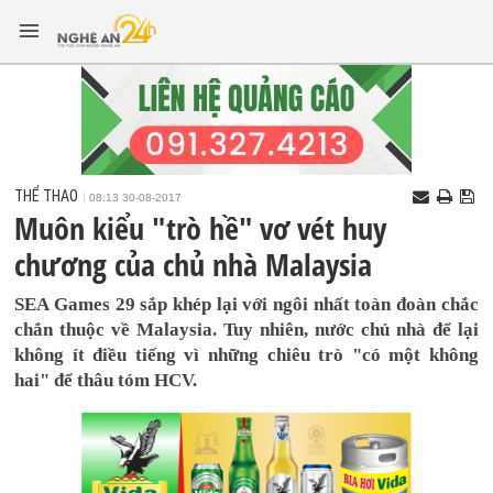
THỂ THAO
08:13 30-08-2017
Muôn kiểu "trò hề" vơ vét huy
chương của chủ nhà Malaysia
SEA Games 29 sắp khép lại với ngôi nhất toàn đoàn chắc
chắn thuộc về Malaysia. Tuy nhiên, nước chủ nhà để lại
không ít điều tiếng vì những chiêu trò "có một không
hai" để thâu tóm HCV.