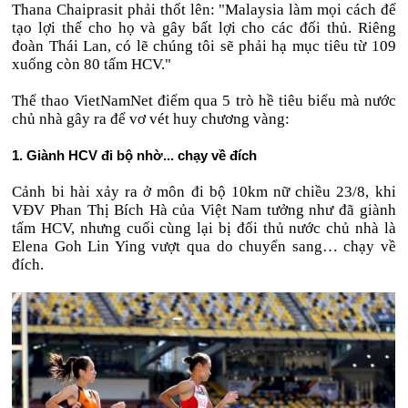
Thana Chaiprasit phải thốt lên: "Malaysia làm mọi cách để
tạo lợi thế cho họ và gây bất lợi cho các đối thủ. Riêng
đoàn Thái Lan, có lẽ chúng tôi sẽ phải hạ mục tiêu từ 109
xuống còn 80 tấm HCV."
Thể thao VietNamNet điểm qua 5 trò hề tiêu biểu mà nước
chủ nhà gây ra để vơ vét huy chương vàng:
1. Giành HCV đi bộ nhờ... chạy về đích
Cảnh bi hài xảy ra ở môn đi bộ 10km nữ chiều 23/8, khi
VĐV Phan Thị Bích Hà của Việt Nam tưởng như đã giành
tấm HCV, nhưng cuối cùng lại bị đối thủ nước chủ nhà là
Elena Goh Lin Ying vượt qua do chuyển sang… chạy về
đích.