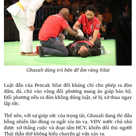
Ghazali dùng trò bẩn để ẵm vàng Silat
Luật đấu của Pencak Silat đối kháng chỉ cho phép ra đòn
đấm, đá, chỏ vào vùng đối phương mang áo giáp bảo hộ.
Đối phương nếu ra đòn không đúng luật, sẽ bị xử thua ngay
lập tức.
Thế nên, với sự giúp sức của trọng tài, Ghazali đang thi đấu
bỗng nhiên lăn đùng ra ngất xỉu ăn vạ. VĐV nước chủ nhà
được xử thắng cuộc và đoạt tấm HCV, khiến đối thủ người
Thái thẫn thờ không hiểu chuyện gì vừa xảy ra.