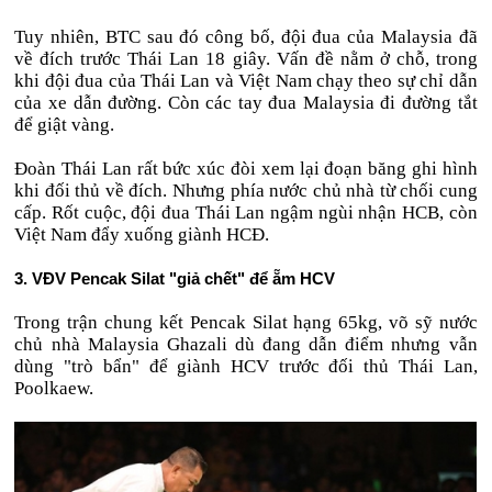
Tuy nhiên, BTC sau đó công bố, đội đua của Malaysia đã
về đích trước Thái Lan 18 giây. Vấn đề nằm ở chỗ, trong
khi đội đua của Thái Lan và Việt Nam chạy theo sự chỉ dẫn
của xe dẫn đường. Còn các tay đua Malaysia đi đường tắt
để giật vàng.
Đoàn Thái Lan rất bức xúc đòi xem lại đoạn băng ghi hình
khi đối thủ về đích. Nhưng phía nước chủ nhà từ chối cung
cấp. Rốt cuộc, đội đua Thái Lan ngậm ngùi nhận HCB, còn
Việt Nam đẩy xuống giành HCĐ.
3. VĐV Pencak Silat "giả chết" để ẵm HCV
Trong trận chung kết Pencak Silat hạng 65kg, võ sỹ nước
chủ nhà Malaysia Ghazali dù đang dẫn điểm nhưng vẫn
dùng "trò bẩn" để giành HCV trước đối thủ Thái Lan,
Poolkaew.