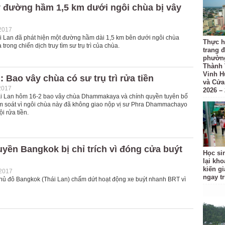
y đường hầm 1,5 km dưới ngôi chùa bị vây
2017
i Lan đã phát hiện một đường hầm dài 1,5 km bên dưới ngôi chùa
Thực h
ong chiến dịch truy tìm sư trụ trì của chùa.
trang đ
phường
Thành 
Vinh H
: Bao vây chùa có sư trụ trì rửa tiền
và Cửa
2017
2026 –
i Lan hôm 16-2 bao vây chùa Dhammakaya và chính quyền tuyên bố
ểm soát vì ngôi chùa này đã không giao nộp vị sư Phra Dhammachayo
ội rửa tiền.
yền Bangkok bị chỉ trích vì đóng cửa buýt
Học si
lại kh
kiến gi
-2017
ngay t
 thủ đô Bangkok (Thái Lan) chấm dứt hoạt động xe buýt nhanh BRT vì