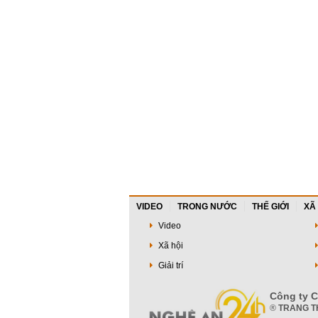
VIDEO
TRONG NƯỚC
THẾ GIỚI
XÃ
Video
Xã hội
Giải trí
Công ty C
®
TRANG T