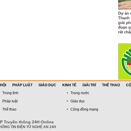
Dự án 
Thanh 
giải p
đoạn q
rất ch
 HỘI
PHÁP LUẬT
GIÁO DỤC
KINH TẾ
GIẢI TRÍ
THỂ THAO
CỘ
Trong tỉnh
Trong nước
Pháp luật
Giáo dục
Thể thao
Cộng đồng mạng
P Truyền thông 24H Online
HÔNG TIN ĐIỆN TỬ NGHỆ AN 24H