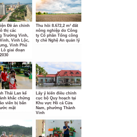
iện Đề án chỉnh
Thu hồi 8.672,2 m² đất
ô thị các
nông nghiệp do Công
 Trường Vinh,
ty Cổ phần Tổng công
Vinh, Vinh Lộc,
ty chè Nghệ An quản lý
ưng, Vinh Phú
 Lò giai đoạn
 2030
nh Thái Lan kể
Lấy ý kiến điều chỉnh
oảnh khắc chứng
cục bộ Quy hoạch tại
áo viên bị bắn
Khu vực Hồ cá Cửa
rước mặt
Nam, phường Thành
Vinh