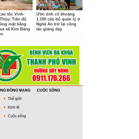
cao tốc Vinh-
Ước tính có khoảng
Thủy: Tiến độ
1.100 cán bộ quản lý ở
hóng mặt bằng
Nghệ An trở lại công
ua xã Kim Bảng
tác giảng dạy
ậm
NG ĐỒNG MẠNG
CUỘC SỐNG
Thế giới
Kinh tế
Cuộc sống