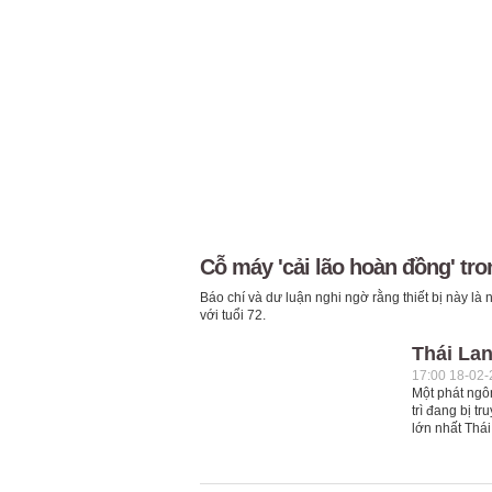
Cỗ máy 'cải lão hoàn đồng' tro
Báo chí và dư luận nghi ngờ rằng thiết bị này 
với tuổi 72.
Thái Lan
17:00 18-02
Một phát ngôn
trì đang bị t
lớn nhất Thái