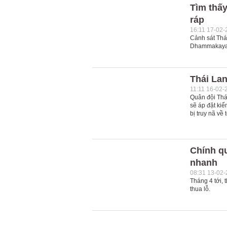
Tìm thấ
ráp
16:11 17-02-
Cảnh sát Thá
Dhammakaya tr
Thái Lan
11:11 16-02-
Quân đội Thá
sẽ áp đặt ki
bị truy nã về t
Chính qu
nhanh
08:31 13-02
Tháng 4 tới,
thua lỗ.