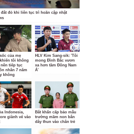
 đắt đỏ khi liên tục trì hoãn cập nhật
ws
ộ sốc của mẹ
HLV Kim Sang-sik: 'Tôi
khiến tôi không
mong Đình Bắc vươn
 nên tiếp tục
xa hơn tầm Đông Nam
ôn nhân 7 năm
Á'
y không
a Indonesia,
Bắt khẩn cấp bảo mẫu
ore giành vé vào
trường mầm non bắn
t
dây thun vào chân trẻ