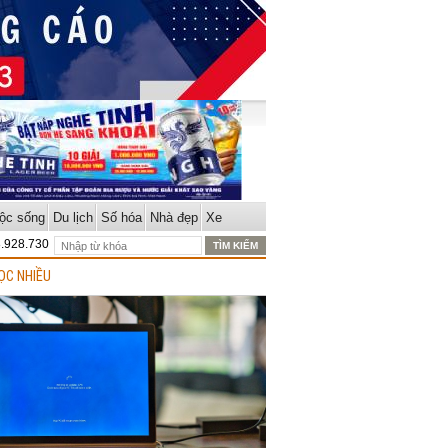
ộc sống
Du lịch
Số hóa
Nhà đẹp
Xe
8.928.730
ỌC NHIỀU