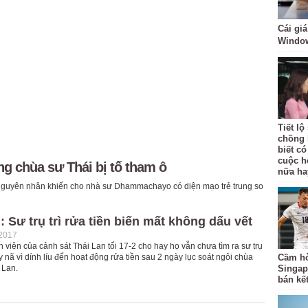
Cái giá
Windo
Tiết l
chồng 
biết có
cuộc h
ng chùa sư Thái bị tố tham ô
nữa ha
là nguyên nhân khiến cho nhà sư Dhammachayo có diện mạo trẻ trung so
: Sư trụ trì rửa tiền biến mất không dấu vết
-2017
 viên của cảnh sát Thái Lan tối 17-2 cho hay họ vẫn chưa tìm ra sư trụ
ruy nã vì dính líu đến hoạt động rửa tiền sau 2 ngày lục soát ngôi chùa
Cầm hò
 Lan.
Singap
bán kế