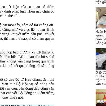
trận g
heo kết luận của cơ quan có thẩm
uy định pháp luật. Hiện nay chưa có
chưa thể nói.
i vụ mới đây, hôm đó tôi không dự.
y. Cũng như vụ việc liên quan Trịnh
Huấn H
 những khuyết điểm cần phải có kết
'giang
t, thất lạc thế nào, ai có thẩm quyền
cuộc k
Công 
i cuộc họp báo thường kỳ CP tháng 7,
 cho biết: Liên quan đến hồ sơ bổ
 hay không vẫn đang trong quá trình
, khi có kết quả chúng tôi sẽ thông
Ô tô đ
đô thị
bộ có dấu đỏ từ Hậu Giang đề nghị
trộm 2
h. Văn thư Bộ Nội vụ có đóng dấu
vào cu
tôi vẫn còn, bản đóng dấu công văn
 chặt chẽ với Bộ Công an kiểm điểm,
", ông Thừa nói.