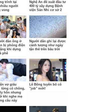
g trình tại
Nghệ An đề xuất đầu tư
nhiều người
400 tỷ xây dựng Bệnh
g vong
viện Sản Nhi cơ sở 2
ười đàn ông ở
Người dân ghi lại được
n bị phóng điện
cảnh tượng như ngày
ặng khi dựng
tận thế trên bầu trời
à phê
iện vợ giấu
Lê Bống tuyên bố có
 từng có chồng,
"job" mới!
i ly hôn nhưng
ờ khi nghe mẹ
ông câu này