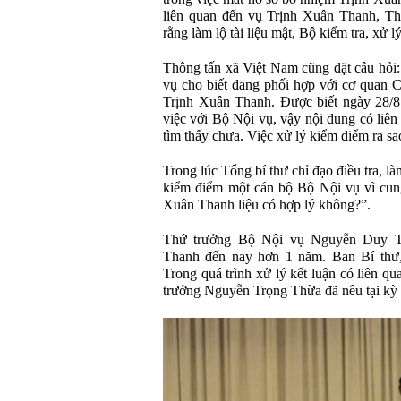
liên quan đến vụ Trịnh Xuân Thanh, T
rằng làm lộ tài liệu mật, Bộ kiểm tra, xử l
Thông tấn xã Việt Nam cũng đặt câu hỏi:
vụ cho biết đang phối hợp với cơ quan C
Trịnh Xuân Thanh. Được biết ngày 28/
việc với Bộ Nội vụ, vậy nội dung có liê
tìm thấy chưa. Việc xử lý kiểm điểm ra sa
Trong lúc Tổng bí thư chỉ đạo điều tra, l
kiểm điểm một cán bộ Bộ Nội vụ vì cung
Xuân Thanh liệu có hợp lý không?”.
Thứ trưởng Bộ Nội vụ Nguyễn Duy Th
Thanh đến nay hơn 1 năm. Ban Bí thư,
Trong quá trình xử lý kết luận có liên q
trưởng Nguyễn Trọng Thừa đã nêu tại kỳ 