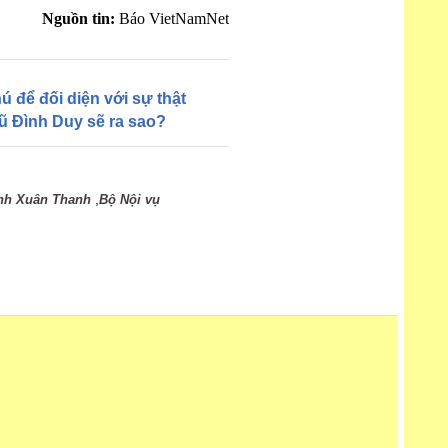
Nguồn tin:
Báo VietNamNet
ú để đối diện với sự thật
ũ Đình Duy sẽ ra sao?
,
nh Xuân Thanh
Bộ Nội vụ