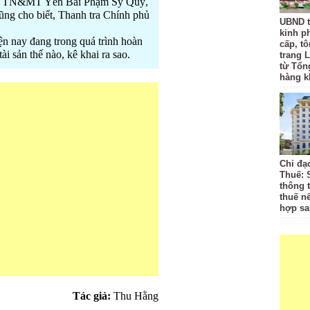
c Sở TN&MT Yên Bái Phạm Sỹ Quý,
g cho biết, Thanh tra Chính phủ
UBND t
kinh p
iện nay đang trong quá trình hoàn
cấp, tô
ài sản thế nào, kê khai ra sao.
trang L
từ Tổn
hàng k
Chỉ đạ
Thuế: 
thông 
thuế n
hợp sa
Tác giả:
Thu Hằng