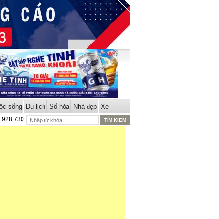
ộc sống
Du lịch
Số hóa
Nhà đẹp
Xe
8.928.730