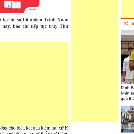
t lạc hồ sơ bổ nhiệm Trịnh Xuân
BÀI Đ
 nay, báo chí tiếp tục truy Thứ
Đình B
Nhìn ả
quá th
g cho biết, kết quả kiểm tra, xử lý
ân Thanh đến nay như thế nào? Cũng