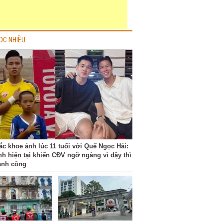
ỌC NHIỀU
ắc khoe ảnh lúc 11 tuổi với Quế Ngọc Hải:
nh hiện tại khiến CĐV ngỡ ngàng vì dậy thì
ành công