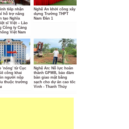
ỉnh tiếp nhận
Nghệ An khởi công xây
hí hỗ trợ nâng
dựng Trường THPT
n tạo Nghĩa
Nam Đàn 1
iệt sĩ Việt – Lào
g Công ty Cảng
hông Việt Nam
o 'nóng' từ Cục
Nghệ An: Nỗ lực hoàn
Sẽ công khai
thành GPMB, bảo đảm
tin người nộp
bàn giao mặt bằng
ếu thuộc trường
sạch cho dự án cao tốc
u
Vinh - Thanh Thủy