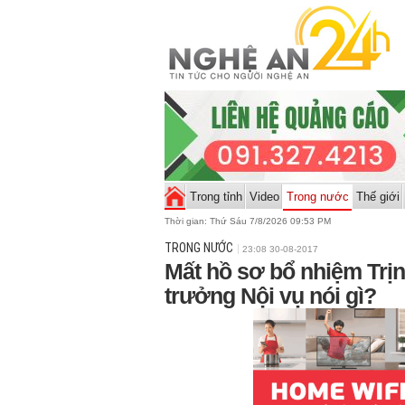
Trong tỉnh
Video
Trong nước
Thế giới
Thời gian:
Thứ Sáu 7/8/2026 09:53 PM
TRONG NƯỚC
23:08 30-08-2017
Mất hồ sơ bổ nhiệm Trị
trưởng Nội vụ nói gì?