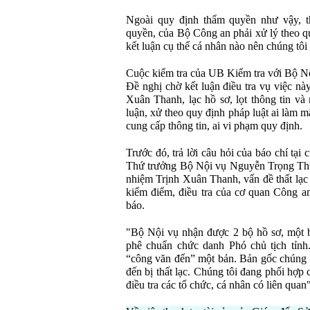
Ngoài quy định thẩm quyền như vậy, t
quyền, của Bộ Công an phải xử lý theo q
kết luận cụ thể cá nhân nào nên chúng tôi 
Cuộc kiểm tra của UB Kiểm tra với Bộ Nộ
Đề nghị chờ kết luận điều tra vụ việc nà
Xuân Thanh, lạc hồ sơ, lọt thông tin và
luận, xử theo quy định pháp luật ai làm mấ
cung cấp thông tin, ai vi phạm quy định.
Trước đó, trả lời câu hỏi của báo chí tạ
Thứ trưởng Bộ Nội vụ Nguyễn Trọng Thừa
nhiệm Trịnh Xuân Thanh, vấn đề thất lạc
kiểm điểm, điều tra của cơ quan Công an
báo.
"Bộ Nội vụ nhận được 2 bộ hồ sơ, một 
phê chuẩn chức danh Phó chủ tịch tỉn
“công văn đến” một bản. Bản gốc chúng 
đến bị thất lạc. Chúng tôi đang phối hợp
điều tra các tổ chức, cá nhân có liên quan