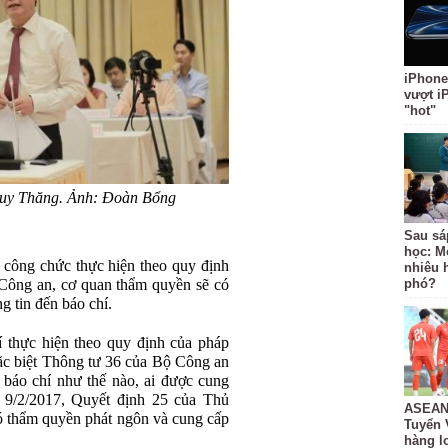
iPhone
vượt i
"hot"
uy Thăng. Ảnh: Đoàn Bổng
Sau sá
học: M
 công chức thực hiện theo quy định
nhiêu 
 Công an, cơ quan thẩm quyền sẽ có
phó?
ng tin đến báo chí.
í thực hiện theo quy định của pháp
ặc biệt Thông tư 36 của Bộ Công an
 báo chí như thế nào, ai được cung
 9/2/2017, Quyết định 25 của Thủ
ASEAN 
ó thẩm quyền phát ngôn và cung cấp
Tuyển 
hàng lo