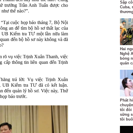
Sập côn
hứ trưởng Trần Anh Tuấn được cho
Cuba, 
ý như thế nào?”.
thươn
 “Tại cuộc họp báo tháng 7, Bộ Nội
ông an để tìm bộ hồ sơ thất lạc của
8 UB Kiểm tra TƯ một lần nữa làm
n quan đến bộ hồ sơ này không và đã
o?
Hai ng
Nghệ A
àm rõ vụ việc Trịnh Xuân Thanh, việc
bỏng n
 cấp thông tin liên quan đến Trịnh
quán c
ăng trả lời: Vụ việc Trịnh Xuân
 UB Kiểm tra TƯ đã có kết luận.
uan đến quản lý hồ sơ. Việc này, Thứ
họp báo trước.
Phát h
chuyện
tôi đò
sững s
tôi bu