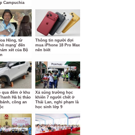
ặp Campuchia
oa Hồng, từ
Thông tin người đợi
 hồ mạng' đến
mua iPhone 18 Pro Max
hám xét của Bộ
nên biết
an
ỗ qua đêm ở khu
Xả súng trường học
 Thanh Hà bị tháo
khiến 7 người chết ở
 bánh, công an
Thái Lan, nghi phạm là
ộc
học sinh lớp 9