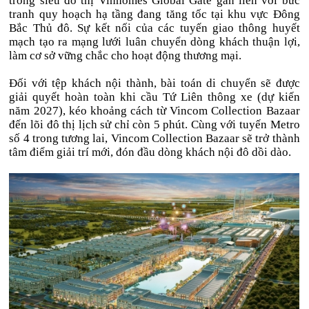
trong siêu đô thị Vinhomes Global Gate gắn liền với bức
tranh quy hoạch hạ tầng đang tăng tốc tại khu vực Đông
Bắc Thủ đô. Sự kết nối của các tuyến giao thông huyết
mạch tạo ra mạng lưới luân chuyển dòng khách thuận lợi,
làm cơ sở vững chắc cho hoạt động thương mại.
Đối với tệp khách nội thành, bài toán di chuyển sẽ được
giải quyết hoàn toàn khi cầu Tứ Liên thông xe (dự kiến
năm 2027), kéo khoảng cách từ Vincom Collection Bazaar
đến lõi đô thị lịch sử chỉ còn 5 phút. Cùng với tuyến Metro
số 4 trong tương lai, Vincom Collection Bazaar sẽ trở thành
tâm điểm giải trí mới, đón đầu dòng khách nội đô dồi dào.