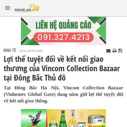
KINH TẾ
16:01 08-05-2026
Lợi thế tuyệt đối về kết nối giao
thương của Vincom Collection Bazaar
tại Đông Bắc Thủ đô
Tại Đông Bắc Hà Nội, Vincom Collection Bazaar
(Vinhomes Global Gate) đang nắm giữ lợi thế tuyệt đối
về kết nối giao thông.