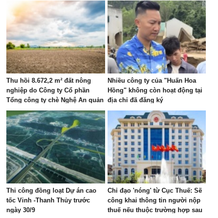
Thu hồi 8.672,2 m² đất nông
Nhiều công ty của "Huấn Hoa
nghiệp do Công ty Cổ phần
Hồng" không còn hoạt động tại
Tổng công ty chè Nghệ An quản
địa chỉ đã đăng ký
lý
Thi công đồng loạt Dự án cao
Chỉ đạo 'nóng' từ Cục Thuế: Sẽ
tốc Vinh -Thanh Thủy trước
công khai thông tin người nộp
ngày 30/9
thuế nếu thuộc trường hợp sau