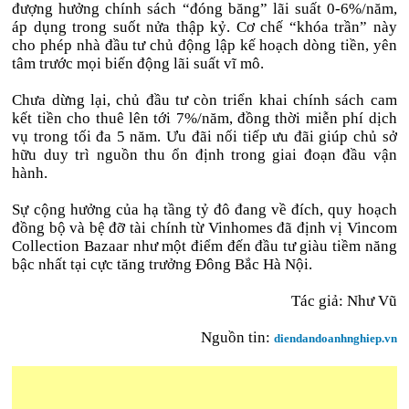
đượng hưởng chính sách “đóng băng” lãi suất 0-6%/năm,
áp dụng trong suốt nửa thập kỷ. Cơ chế “khóa trần” này
cho phép nhà đầu tư chủ động lập kế hoạch dòng tiền, yên
tâm trước mọi biến động lãi suất vĩ mô.
Chưa dừng lại, chủ đầu tư còn triển khai chính sách cam
kết tiền cho thuê lên tới 7%/năm, đồng thời miễn phí dịch
vụ trong tối đa 5 năm. Ưu đãi nối tiếp ưu đãi giúp chủ sở
hữu duy trì nguồn thu ổn định trong giai đoạn đầu vận
hành.
Sự cộng hưởng của hạ tầng tỷ đô đang về đích, quy hoạch
đồng bộ và bệ đỡ tài chính từ Vinhomes đã định vị Vincom
Collection Bazaar như một điểm đến đầu tư giàu tiềm năng
bậc nhất tại cực tăng trưởng Đông Bắc Hà Nội.
Tác giả: Như Vũ
Nguồn tin:
diendandoanhnghiep.vn