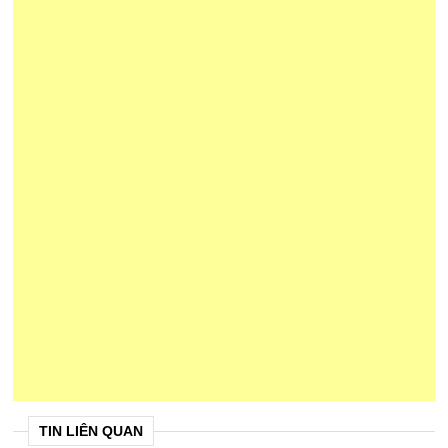
TIN LIÊN QUAN