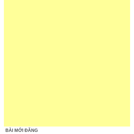
BÀI MỚI ĐĂNG