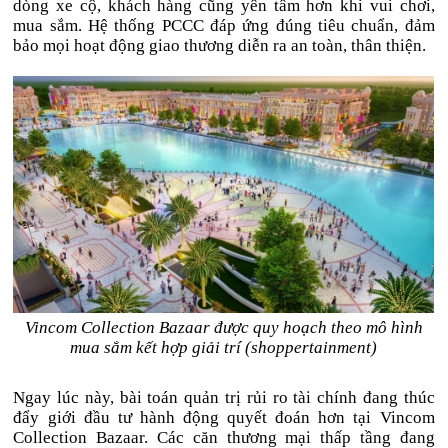
dòng xe cộ, khách hàng cũng yên tâm hơn khi vui chơi,
mua sắm. Hệ thống PCCC đáp ứng đúng tiêu chuẩn, đảm
bảo mọi hoạt động giao thương diễn ra an toàn, thân thiện.
Vincom Collection Bazaar được quy hoạch theo mô hình
mua sắm kết hợp giải trí (shoppertainment)
Ngay lúc này, bài toán quản trị rủi ro tài chính đang thúc
đẩy giới đầu tư hành động quyết đoán hơn tại Vincom
Collection Bazaar. Các căn thương mại thấp tầng đang