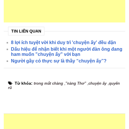
TIN LIÊN QUAN
8 lợi ích tuyệt vời khi duy trì 'chuyện ấy' đều đặn
Dấu hiệu để nhận biết khi một người đàn ông đang
ham muốn "chuyện ấy" với bạn
Người gầy có thực sự là thầy “chuyện ấy”?
Từ khóa:
,
,
,
trong mắt chàng
"nàng Thơ"
chuyện ấy
quyến
rũ