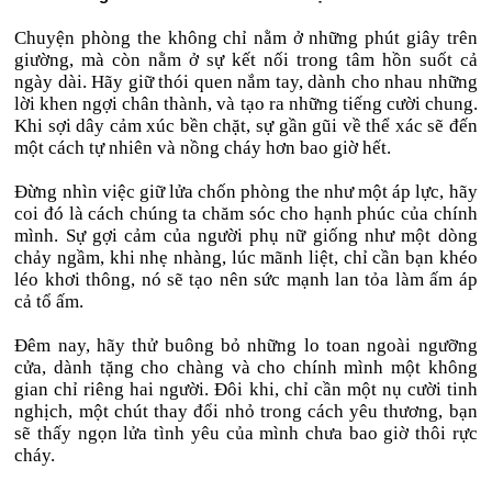
Chuyện phòng the không chỉ nằm ở những phút giây trên
giường, mà còn nằm ở sự kết nối trong tâm hồn suốt cả
ngày dài. Hãy giữ thói quen nắm tay, dành cho nhau những
lời khen ngợi chân thành, và tạo ra những tiếng cười chung.
Khi sợi dây cảm xúc bền chặt, sự gần gũi về thể xác sẽ đến
một cách tự nhiên và nồng cháy hơn bao giờ hết.
Đừng nhìn việc giữ lửa chốn phòng the như một áp lực, hãy
coi đó là cách chúng ta chăm sóc cho hạnh phúc của chính
mình. Sự gợi cảm của người phụ nữ giống như một dòng
chảy ngầm, khi nhẹ nhàng, lúc mãnh liệt, chỉ cần bạn khéo
léo khơi thông, nó sẽ tạo nên sức mạnh lan tỏa làm ấm áp
cả tổ ấm.
Đêm nay, hãy thử buông bỏ những lo toan ngoài ngưỡng
cửa, dành tặng cho chàng và cho chính mình một không
gian chỉ riêng hai người. Đôi khi, chỉ cần một nụ cười tinh
nghịch, một chút thay đổi nhỏ trong cách yêu thương, bạn
sẽ thấy ngọn lửa tình yêu của mình chưa bao giờ thôi rực
cháy.