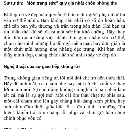
Sự tự tin: "Món trang sức" quý giá nhất chốn phòng the
Không có vẻ đẹp nào quyến rũ hơn một người phụ nữ tự tin
vào cơ thể mình. Bạn không cần phải có số đo hoàn hảo,
chỉ cần bạn yêu thương và trân trọng bản thân. Khi bạn tự
tin, thần thái đó sẽ tỏa ra một sức hút khó cưỡng. Hãy thay
đổi thói quen bằng việc dành thời gian chăm sóc cơ thể,
chọn cho mình những bộ đồ ngủ mềm mại, hay đơn giản là
một chút mùi hương nhẹ nhàng đặc trưng. Khi bạn cảm
thấy mình đẹp, chàng chắc chắn sẽ nhìn thấy vẻ đẹp đó.
Nghệ thuật của sự giao tiếp không lời
Trong không gian riêng tư, lời nói đôi khi trở nên thừa thãi.
Hãy để ánh mắt, cái chạm nhẹ hay một cử chỉ vuốt ve thay
lời muốn nói. Sự chủ động không có nghĩa là bạn phải làm
tất cả, mà là sự gợi mở. Một cái ôm thật chặt từ phía sau,
một cái chạm nhẹ lên gáy chàng khi đang xem phim, hay
ánh nhìn đắm đuối giữa bữa tối – đó chính là những "tín
hiệu" khiến trái tim chàng lỗi nhịp và khơi gợi bản năng
chinh phục vốn có.