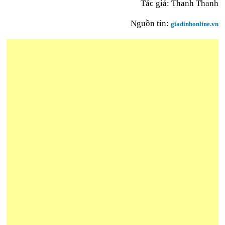
Tác giả: Thanh Thanh
Nguồn tin:
giadinhonline.vn