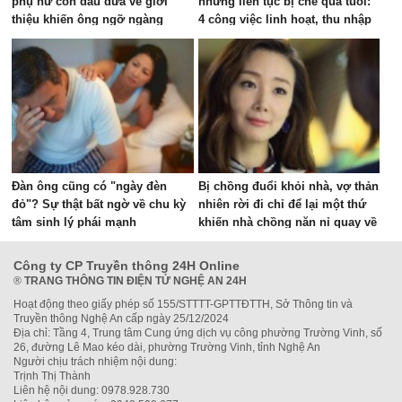
phụ nữ con dâu đưa về giới
nhưng liên tục bị chê quá tuổi:
thiệu khiến ông ngỡ ngàng
4 công việc linh hoạt, thu nhập
vài triệu đồng mỗi tháng
Đàn ông cũng có "ngày đèn
Bị chồng đuổi khỏi nhà, vợ thản
đỏ"? Sự thật bất ngờ về chu kỳ
nhiên rời đi chỉ để lại một thứ
tâm sinh lý phái mạnh
khiến nhà chồng năn nỉ quay về
Công ty CP Truyền thông 24H Online
®
TRANG THÔNG TIN ĐIỆN TỬ NGHỆ AN 24H
Hoạt động theo giấy phép số 155/STTTT-GPTTĐTTH, Sở Thông tin và
Truyền thông Nghệ An cấp ngày 25/12/2024
Địa chỉ: Tầng 4, Trung tâm Cung ứng dịch vụ công phường Trường Vinh, số
26, đường Lê Mao kéo dài, phường Trường Vinh, tỉnh Nghệ An
Người chịu trách nhiệm nội dung:
Trịnh Thị Thành
Liên hệ nội dung: 0978.928.730