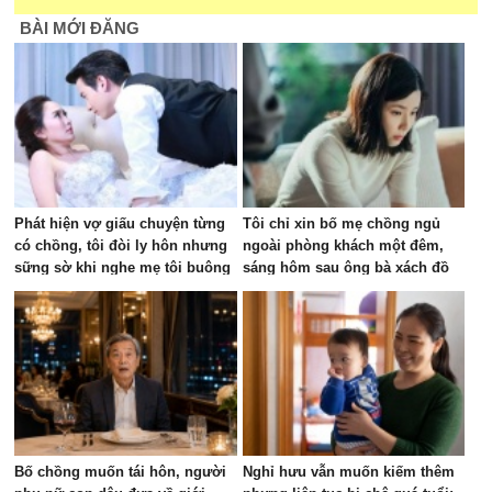
BÀI MỚI ĐĂNG
Phát hiện vợ giấu chuyện từng
Tôi chỉ xin bố mẹ chồng ngủ
có chồng, tôi đòi ly hôn nhưng
ngoài phòng khách một đêm,
sững sờ khi nghe mẹ tôi buông
sáng hôm sau ông bà xách đồ
câu này
về quê, tôi sai ở đâu?
Bố chồng muốn tái hôn, người
Nghỉ hưu vẫn muốn kiếm thêm