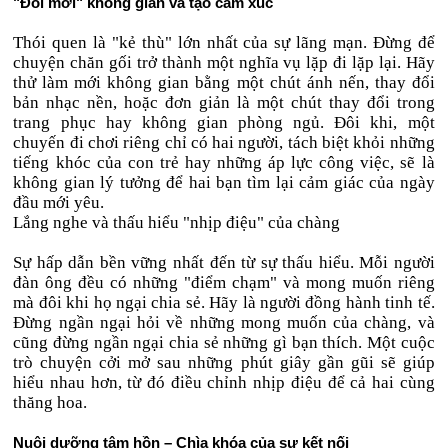
"Đổi mới" không gian và tạo cảm xúc
Thói quen là "kẻ thù" lớn nhất của sự lãng mạn. Đừng để
chuyện chăn gối trở thành một nghĩa vụ lặp đi lặp lại. Hãy
thử làm mới không gian bằng một chút ánh nến, thay đổi
bản nhạc nền, hoặc đơn giản là một chút thay đổi trong
trang phục hay không gian phòng ngủ. Đôi khi, một
chuyến đi chơi riêng chỉ có hai người, tách biệt khỏi những
tiếng khóc của con trẻ hay những áp lực công việc, sẽ là
không gian lý tưởng để hai bạn tìm lại cảm giác của ngày
đầu mới yêu.
Lắng nghe và thấu hiểu "nhịp điệu" của chàng
Sự hấp dẫn bền vững nhất đến từ sự thấu hiểu. Mỗi người
đàn ông đều có những "điểm chạm" và mong muốn riêng
mà đôi khi họ ngại chia sẻ. Hãy là người đồng hành tinh tế.
Đừng ngần ngại hỏi về những mong muốn của chàng, và
cũng đừng ngần ngại chia sẻ những gì bạn thích. Một cuộc
trò chuyện cởi mở sau những phút giây gần gũi sẽ giúp
hiểu nhau hơn, từ đó điều chỉnh nhịp điệu để cả hai cùng
thăng hoa.
Nuôi dưỡng tâm hồn – Chìa khóa của sự kết nối