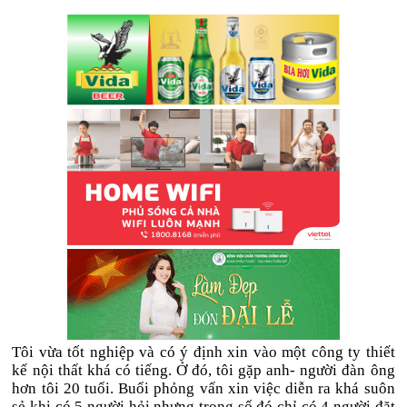
Tôi vừa tốt nghiệp và có ý định xin vào một công ty thiết
kế nội thất khá có tiếng. Ở đó, tôi gặp anh- người đàn ông
hơn tôi 20 tuổi. Buổi phỏng vấn xin việc diễn ra khá suôn
sẻ khi có 5 người hỏi nhưng trong số đó chỉ có 4 người đặt