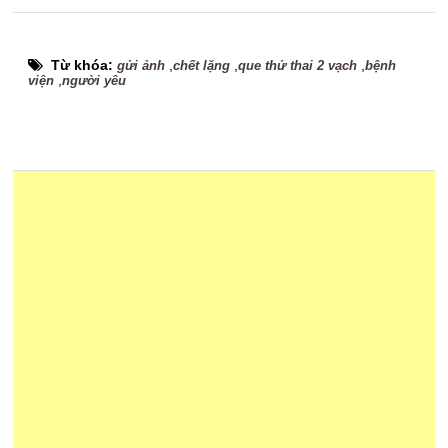
Từ khóa:
,
,
,
gửi ảnh
chết lặng
que thử thai 2 vạch
bệnh
,
viện
người yêu