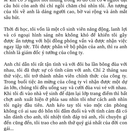
câu hỏi còn anh thì chỉ ngồi chăm chú nhìn tôi. Ấn tượng
của tôi về anh là dáng người cao, bờ vai rộng và ánh mắt
sâu hút.
Thời đi học, tôi vốn là một cô sinh viên năng động, lanh lợi
và có ngoại hình sáng nên không khó để khiến tôi gây
được ấn tượng với hội đồng phỏng vấn và được nhận việc
ngay lập tức. Tôi được phân về bộ phận của anh, thì ra anh
chính là giám đốc ý tưởng của công ty.
Anh chỉ dẫn tôi rất tận tình và với đôi ba lần bông đùa với
nhau, tôi đã thực sự có tình cảm với anh. Chỉ 2 tháng sau
thử việc, tôi trở thành nhân viên chính thức của công ty.
Trong buổi tiệc ăn mừng của công ty vì nhận được một dự
án lớn, chúng tôi đều uống say và cười đùa vui vẻ với nhau.
Khi tôi đi vào nhà vệ sinh để dặm lại lớp trang điểm thì bất
chợt anh xuất hiện ở phía sau nhìn tôi như cách anh nhìn
tôi ngày đầu tiên. Anh kéo tay tôi vào một căn phòng
không có ai sau đó hôn tôi đắm đuối và với tình cảm đã có
sẵn dành cho anh, tôi nhiệt tình đáp trả anh, rồi chuyện gì
đến cũng đến, tôi trao cho anh thứ quý giá nhất của đời con
gái...