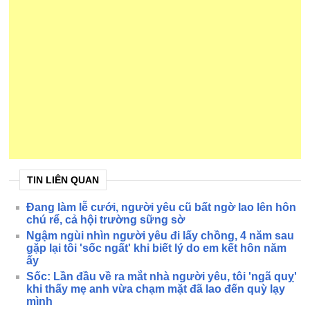
TIN LIÊN QUAN
Đang làm lễ cưới, người yêu cũ bất ngờ lao lên hôn
chú rể, cả hội trường sững sờ
Ngậm ngùi nhìn người yêu đi lấy chồng, 4 năm sau
gặp lại tôi 'sốc ngất' khi biết lý do em kết hôn năm
ấy
Sốc: Lần đầu về ra mắt nhà người yêu, tôi 'ngã quỵ'
khi thấy mẹ anh vừa chạm mặt đã lao đến quỳ lạy
mình