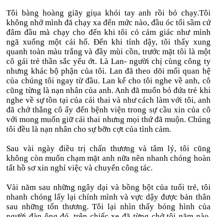
Tôi bàng hoàng giãy giụa khỏi tay anh rồi bỏ chạy.Tôi
không nhớ mình đã chạy xa đến mức nào, đầu óc tối sầm cứ
đâm đầu mà chạy cho đến khi tôi có cảm giác như mình
ngã xuống một cái hố. Đến khi tỉnh dậy, tôi thấy xung
quanh toàn màu trắng và đầy mùi cồn, trước mặt tôi là một
cô gái trẻ thần sắc yếu ớt. Là Lan- người chị cùng công ty
nhưng khác bộ phận của tôi. Lan đã theo dõi mối quan hệ
của chúng tôi ngay từ đầu. Lan kể cho tôi nghe về anh, cô
cũng từng là nạn nhân của anh. Anh đã muốn bỏ đứa trẻ khi
nghe về sự tồn tại của cái thai và như cách làm với tôi, anh
đã chở thẳng cô ấy đến bệnh viện trong sự cầu xin của cô
với mong muốn giữ cái thai nhưng mọi thứ đã muộn. Chúng
tôi đều là nạn nhân cho sự bỡn cợt của tình cảm.
Sau vài ngày điều trị chấn thương và tâm lý, tôi cũng
không còn muốn chạm mặt anh nữa nên nhanh chóng hoàn
tất hồ sơ xin nghỉ việc và chuyển công tác.
Vài năm sau những ngây dại và bồng bột của tuổi trẻ, tôi
nhanh chóng lấy lại chính mình và vực dậy được bản thân
sau những tổn thương. Tôi lại nhìn thấy bóng hình của
người đàn ông đó, trên chiếc xe đã từng chở tôi năm nào,