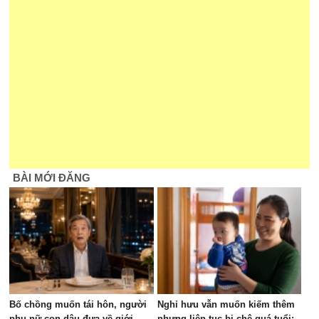
BÀI MỚI ĐĂNG
Bố chồng muốn tái hôn, người
Nghỉ hưu vẫn muốn kiếm thêm
phụ nữ con dâu đưa về giới
nhưng liên tục bị chê quá tuổi: