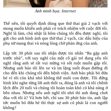
Ảnh minh họa: Internet
Thế nên, tôi quyết định dùng que thử thai giả 2 vạch với
mong muốn khiến anh phải có trách nhiệm với cuộc đời tôi.
Nghĩ là làm, chủ nhật là hôm chúng tôi đều được nghỉ, tôi
gửi cho anh hình ảnh que thử thai 2 vạch, các dấu hiệu của
phụ nữ mang thai và nóng lòng chờ phản ứng của anh.
Lập tức 30 phút sau tôi nhận được tin nhắn “Ra gặp anh
trước nhà”, với suy nghĩ của một cô gái trẻ đang yêu tôi
nghĩ rằng anh sẽ rất vui mừng và sốt ruột muốn gặp tôi.
Nhưng anh bảo tôi lên xe và im lặng suốt đoạn đường đi
cho đến khi chúng tôi đến bệnh viện. Anh bảo phải bỏ đứa
bé vì tôi còn khá nhỏ không thể nuôi con được. Tôi đứng
hình khi nghe từng lời anh thốt ra, đúng là anh và tôi chênh
lệch đến 20 tuổi và chúng tôi hoàn toàn khó có khả năng ở
bên nhau. Nhưng nếu anh nghĩ tôi nhỏ thì anh đang chơi
đùa với tôi à? Và hơn hết, chỉ sau 30 phút báo tin, anh lập
tức muốn bỏ đứa bé thì thực sự anh có phải là con người
không?