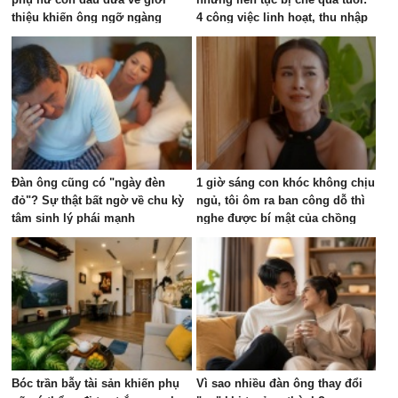
thiệu khiến ông ngỡ ngàng
4 công việc linh hoạt, thu nhập
vài triệu đồng mỗi tháng
Đàn ông cũng có "ngày đèn
1 giờ sáng con khóc không chịu
đỏ"? Sự thật bất ngờ về chu kỳ
ngủ, tôi ôm ra ban công dỗ thì
tâm sinh lý phái mạnh
nghe được bí mật của chồng
Bóc trần bẫy tài sản khiến phụ
Vì sao nhiều đàn ông thay đổi